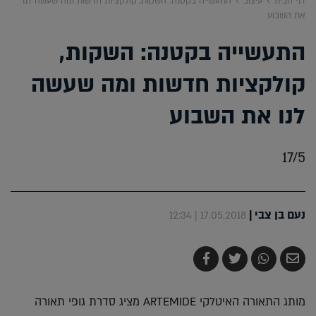
דף הבית
עיצוב
התעשייה בקטנה: השקות, קולקציות חדשות ומה שעשה לנו
את השבוע
התעשייה בקטנה: השקות,
קולקציות חדשות ומה שעשה
לנו את השבוע
17/5
נעם בן צבי
|
17.05.2018 | 12:34
שלח
שתף
צייץ
שתף
בדואר
ב-
ב-
ב-
אלקטרוני
Whatsapp
Twitter
Facebook
מותג התאורה האיטלקי ARTEMIDE מציג סדרת גופי תאורה