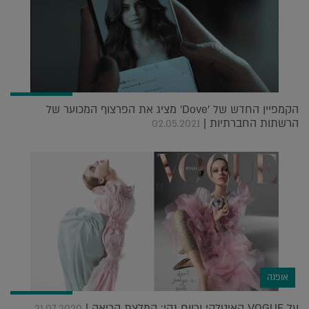
הקמפיין החדש של 'Dove' מציג את הפרצוף המכוער של
הרשתות החברתיות |
02.05.2021
אופנה
על VOGUE האיטלקי ורווח נקי: המלצת קריאה |
21.07.2020