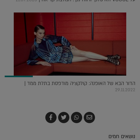
הדור הבא של האופנה: קולקציה מודפסת בתלת ממד |
29.11.2022
שלח
שתף
צייץ
שתף
בדואר
ב-
ב-
ב-
אלקטרוני
Whatsapp
Twitter
Facebook
נושאים חמים