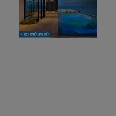
עיצוב עולמי - פריז
כל הדרך משוקולד בזיליקום ועד מוזיאון רודן – האייטם המלא |
04.04.2019