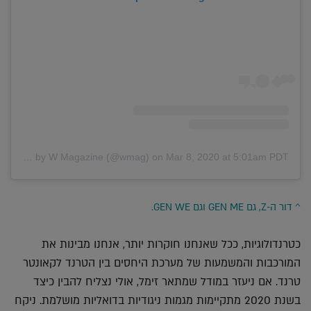
A post shared by W Magazine (@wmag)
on
Mar 8, 2020 at 5:01am PDT
^ דור ה-Z, גם GEN ME וגם GEN WE.
כטרנדולוגיות, ככל שאנחנו חוקרות יותר, אנחנו מבינות את
המורכבות והמשמעות של מערכת היחסים בין הטרנד לקאונטר
טרנד. אם ניעזר במודל שמתאר זימל, אולי נצליח להבין כיצד
בשנת 2020 מתקיימות מגמות ניגודיות בדואליות מושלמת. ניקח