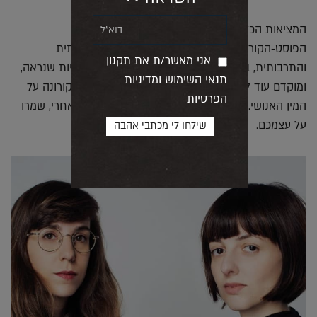
המציאות הכלכלית המורכבת שאליה נתעורר בעידן
הפוסט-הקורונה, כמו גם המציאות הפוליטית, החברתית
אני מאשר/ת את תקנון
והתרבותית, בוודאי ישפיעו רבות על המגמות העתידיות שנראה,
תנאי השימוש ומדיניות
ומוקדם עוד לקבוע את היקף ההשפעה של מגפת הקורונה על
הפרטיות
המין האנושי. זאת נדע רק ביום שאחרי. ועד היום שאחרי, שמרו
על עצמכם.