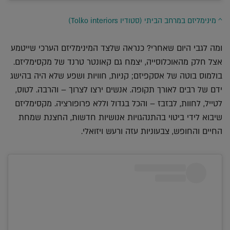
^ מינימליזם במרחב הביתי (סטודיו Tolko interiors)
ומה לגבי היום שאחרי? כנראה שלצד המינימליזם הערכי שייטמע
אצל חלק מהאוכלוסייה, יצמח גם קאונטר טרנד של מקסימליזם.
בולמוס בוטה של אסקפיזם; קניות, חוויות ושפע שלא היה בהישג
ידם של רבים לאורך תקופה. אנשים ירצו לצרוך – והרבה. לטוס,
לטייל, לחוות, לבזבז – והכל בגדול וללא פרופורציה. מקסימליזם
שיבוא לידי ביטוי בהתנהגויות אנושיות חדשות, החצנת שמחת
החיים והחופש, צבעוניות עזה ורעש ויזואלי.