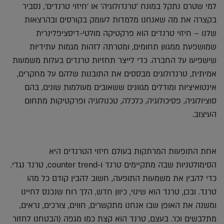
למי שטרם נתקל במונח 'טרנדולוגיה' או 'חיזוי טרנדים', נסביר
בקצרה את מה שאנחנו מלמדות לעומק בקורסים ובהרצאות
שלנו – חיזוי טרנדים הוא פרקטיקה מולטי-דיסציפלינרית
שמושפעת ממגוון תחומים, ומטרתה לזהות מגמות עתידיות
שישפיעו על החברה. כדי לייצר תחזיות טרנדים בעלות משמעות
אמיתית, טרנדולוגים מבססים את התובנות שלהם על מחקרים,
אינטואיציות ומודלים מגוונים ששאובים מעולמות שונים, בהם
סוציולוגיה, פסיכולוגיה, כלכלה, טכנולוגיה ופרקטיקות מתחום
העיצוב.
אחת התופעות המרתקות בעולם חיזוי הטרנדים היא
הסימולטניות שבה מתקיימים טרנד ו-counter trend, טרנד נגדי.
כדי להבין את משמעות התופעה, חשוב להבין קודם כל מהו
טרנד. ובכן, טרנד הוא שינוי, כיוון חדש, הלך רוח שנכנס לחיינו
ומשנה את האופן שבו אנחנו מתקשרים, חווים, צורכים, נראים,
מתלבשים וכו׳. בעצם, טרנד הוא קצת כמו מגפה (הבטחנו לחזור