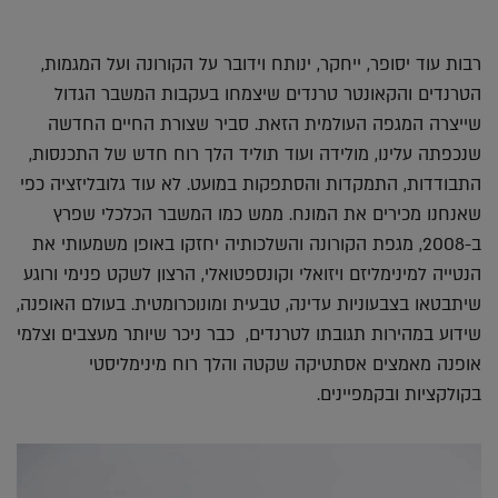
רבות עוד יסופר, ייחקר, ינותח וידובר על הקורונה ועל המגמות,
הטרנדים והקאונטר טרנדים שיצמחו בעקבות המשבר הגדול
שייצרה המגפה העולמית הזאת. סביר שצורת החיים החדשה
שנכפתה עלינו, מולידה ועוד תוליד הלך רוח חדש של התכנסות,
התבודדות, התמקדות והסתפקות במועט. לא עוד גלובליזציה כפי
שאנחנו מכירים את המונח. ממש כמו המשבר הכלכלי שפרץ
ב-2008, מגפת הקורונה והשלכותיה יחזקו באופן משמעותי את
הנטייה למינימליזם ויזואלי וקונספטואלי, הרצון לשקט פנימי ורוגע
שיתבטאו בצבעוניות עדינה, טבעית ומונוכרומטית. בעולם האופנה,
שידוע במהירות תגובתו לטרנדים, כבר ניכר שיותר מעצבים וצלמי
אופנה מאמצים אסתטיקה שקטה והלך רוח מינימליסטי
בקולקציות ובקמפיינים.