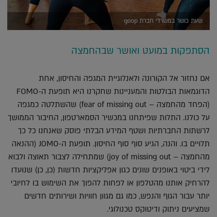
שעת כושר במשרדי חברת goop
הסתפקות במועט ואושר שבהחמצה
אם נחזור אל הקורונה ולאנלוגיית המגפה והחיסון, אחת
הדוגמאות הבולטות והמעניינות שחקרנו היא תופעת ה-FOMO
(הפחד מהחמצה – fear of missing out) שהשתלטה כמגפה
על כולנו. התלות שפיתחנו במכשיר הסמארטפון, החיבור הממושך
לרשתות החברתיות ושטף המידע הבלתי פוסק שאנחנו כל כך
תלויים בו. והנה, הגיע סוף סוף החיסון. תופעת ה-JOMO (ההנאה
מהחמצה – joy of missing out) שמתחילה לצבור תאוצה ולבוא
לידי ביטוי באופנים שונים כגון אפליקציות חדשות (כן, כן) שנועדו
להרחיק אותנו מהטלפון או לפחות להפוך את השימוש בו לחיובי
יותר עבור הגוף והנפש, כמו גם מגוון חוויות ושירותים חדשים
שמציעים ניתוק ודיטוקס טכנולוגי.