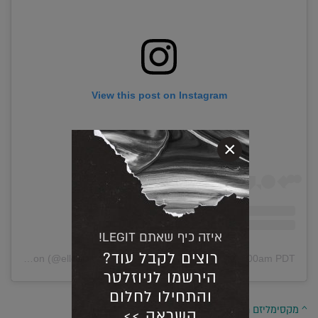
View this post on Instagram
×
איזה כיף שאתם LEGIT!
רוצים לקבל עוד?
A post shared by ELLE Decoration (@elledecoration_nl)
on
Mar 21, 2020 at 12:00am PDT
הירשמו לניוזלטר
והתחילו לחלום
^ מקסימליזם רועש בחנות המותג ACE & TATE
השראה >>