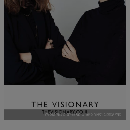
נתלי יצחקוב וליאור פישר שילוני (צילם מיכאל טופיול)