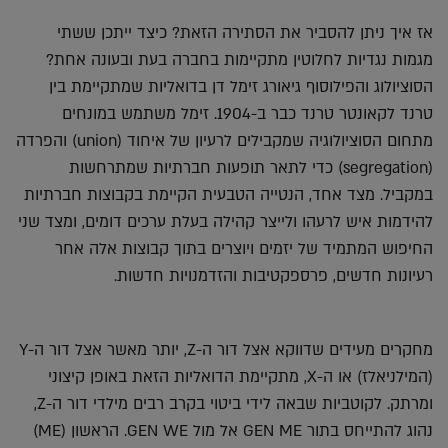
אז איך ניתן להסביר את הסתירה הזאת? כיצד ייתכן ששתי
מגמות נגדיות לחלוטין מתקיימות בחברה בעת ובעונה אחת?
הסוציולוג והפילוסוף גיאורג זימל דן בדואליות שמתקיימת בין
טרנד לקאונטר טרנד כבר ב-1904. זימל משתמש במונחים
מתחום הסוציולוגיה שמקבילים לרעיון של איחוד (union) והפרדה
(segregation) כדי לתאר תופעות חברתיות שמתרחשות
במקביל. מצד אחד, הנטייה הטבעית הקיימת בקבוצות חברתיות
להידמות איש לרעהו ולייצר קהילה בעלת ערכים דומים, ומצד שני
החיפוש המתמיד של יזמים ויוצרים בתוך קבוצות אלה אחר
רעיונות חדשים, פרספקטיבות והזדמנויות חדשות.
מחקרים מעידים שדווקא אצל דור ה-Z, יותר מאשר אצל דור ה-Y
(המילניאלז) או ה-X, מתקיימת הדואליות הזאת באופן קיצוני
ומרתק. לקוטביות שבאה לידי ביטוי בקרב רבים מילדי דור ה-Z,
נהוג להתייחס בתור GEN ME אל מול GEN WE. הראשון (ME)