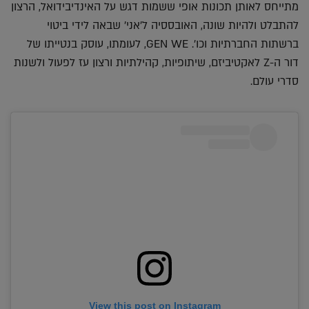
מתייחס לאותן תכונות אופי ששמות דגש על האינדיבידואל, הרצון
להתבלט ולהיות שונה, האובססיה ל'אני' שבאה לידי ביטוי
ברשתות החברתיות וכו׳. GEN WE, לעומתו, עוסק בנטייתו של
דור ה-Z לאקטיביזם, שיתופיות, קהילתיות ורצון עז לפעול ולשנות
סדרי עולם.
View this post on Instagram