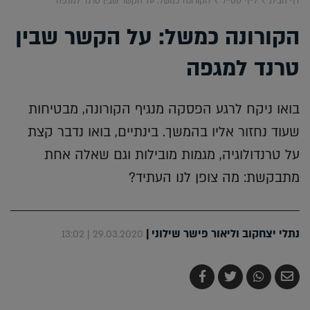
דף הבית
לייף סטייל
הקורונה כמשל: על הקשר שבין טרנד למגפה
הקורונה כמשל: על הקשר שבין
טרנד למגפה
בואו ניקח לרגע הפסקה מנגיף הקורונה, מבטיחות
שעוד נחזור אליו בהמשך. בינתיים, בואו נדבר קצת
על טרנדולוגיה, מגמות מובילות וגם שאלה אחת
מתבקשת: מה צופן לנו העתיד?
נתלי יצחקוב וליאור פישר שילוני
|
29.03.2020 | 13:02
שלח
שתף
צייץ
שתף
בדואר
ב-
ב-
ב-
אלקטרוני
Whatsapp
Twitter
Facebook