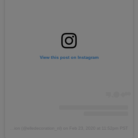
View this post on Instagram
A post shared by ELLE Decoration (@elledecoration_nl)
on
Feb 23, 2020 at 11:52pm PST