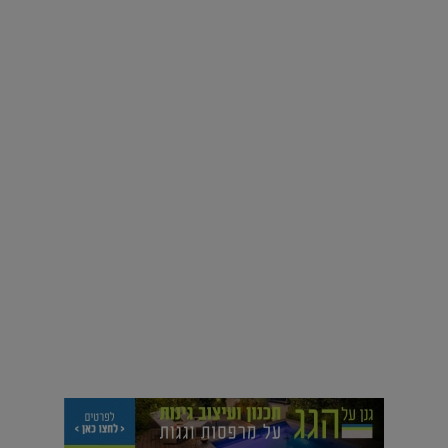
על העושר והכוח שבצבע: ריאיון עם המעצבת בטאן לורה ווד |
23.02.2026
נדל"ן