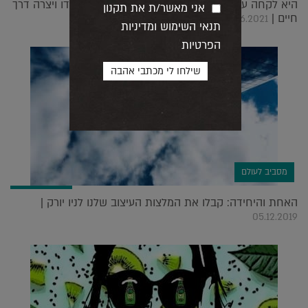
היא לקחה עיצוב סקנדינבי, מינימליזם ואת מארי קונדו ויצרה דרך
אני מאשר/ת את תקנון
חיים |
17.06.2021
תנאי השימוש ומדיניות
הפרטיות
מסביב לעולם
האחת והיחידה: קבלו את המלצות העיצוב שלנו לניו יורק |
05.12.2019