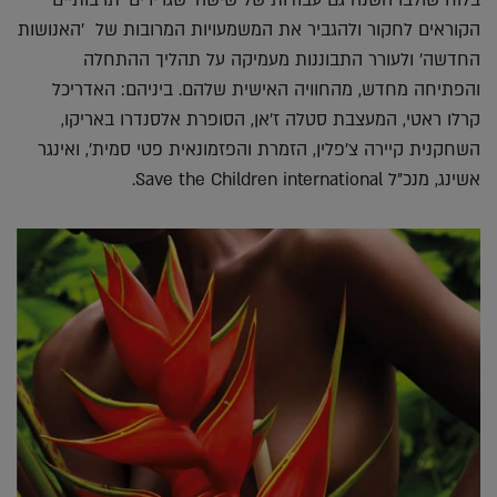
בלוח שולבו השנה גם עבודות של שישה 'שגרירים' תרבותיים
הקוראים לחקור ולהגביר את המשמעויות המרובות של 'האנושות
החדשה' ולעורר התבוננות מעמיקה על תהליך ההתחלה
והפתיחה מחדש, מהחוויה האישית שלהם. ביניהם: האדריכל
קרלו ראטי, המעצבת סטלה ז'אן, הסופרת אלסנדרו באריקו,
השחקנית קיירה צ'פלין, הזמרת והפזמונאית פטי סמית', ואינגר
אשינג, מנכ"ל Save the Children international.