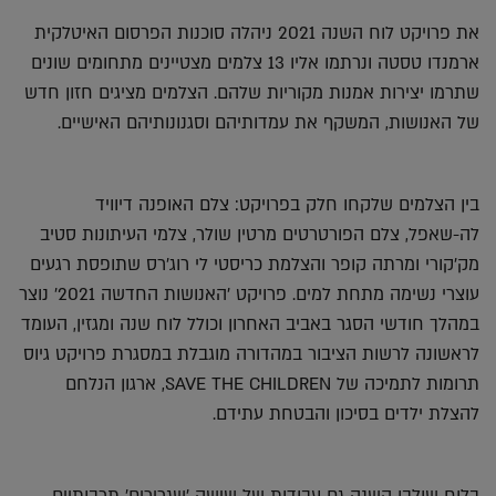
את פרויקט לוח השנה 2021 ניהלה סוכנות הפרסום האיטלקית
ארמנדו טסטה ונרתמו אליו 13 צלמים מצטיינים מתחומים שונים
שתרמו יצירות אמנות מקוריות שלהם. הצלמים מציגים חזון חדש
של האנושות, המשקף את עמדותיהם וסגנונותיהם האישיים.
בין הצלמים שלקחו חלק בפרויקט: צלם האופנה דיוויד
לה-שאפל, צלם הפורטרטים מרטין שולר, צלמי העיתונות סטיב
מק'קורי ומרתה קופר והצלמת כריסטי לי רוג'רס שתופסת רגעים
עוצרי נשימה מתחת למים. פרויקט 'האנושות החדשה 2021' נוצר
במהלך חודשי הסגר באביב האחרון וכולל לוח שנה ומגזין, העומד
לראשונה לרשות הציבור במהדורה מוגבלת במסגרת פרויקט גיוס
תרומות לתמיכה של SAVE THE CHILDREN, ארגון הנלחם
להצלת ילדים בסיכון והבטחת עתידם.