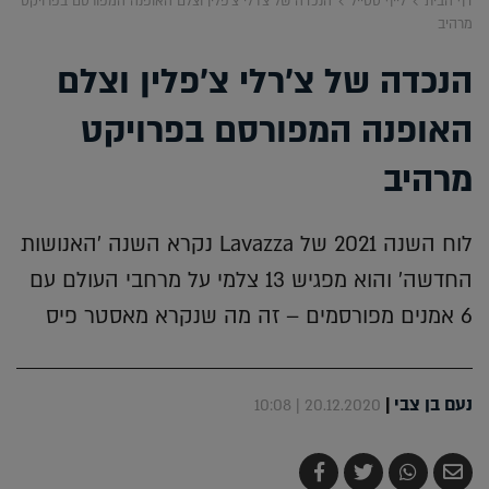
דף הבית
לייף סטייל
הנכדה של צ'רלי צ'פלין וצלם האופנה המפורסם בפרויקט
מרהיב
הנכדה של צ'רלי צ'פלין וצלם
האופנה המפורסם בפרויקט
מרהיב
לוח השנה 2021 של Lavazza נקרא השנה 'האנושות
החדשה' והוא מפגיש 13 צלמי על מרחבי העולם עם
6 אמנים מפורסמים – זה מה שנקרא מאסטר פיס
נעם בן צבי
|
20.12.2020 | 10:08
שלח
שתף
צייץ
שתף