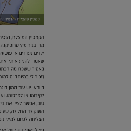
קמפיין שהצליח (הדמיה יחצ
הקמפיין המוצלח, הזכיר
מדי בקר מיץ טרופיקנה,
ילדים נעדרים או פושע
שאמור להניע אותי ואת 
באסיר ששכח מה הכתובת
(זכור לי במיוחד 'סולמו
בוודאי יש עוד המון דוג
לקידומו או לפרסומו. וא
טוב, אפשר לציין את בי
השוקולד החלולה, שעוטפ
הצליחה לגרום למיליונים
ניצול גאוני נוסף של א