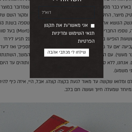
 בארץ כבר מסוף שנות השישים, יש מי שטועה לחשוב שמדובר במוצר י
יק מיוצר, החל מסוף מלחמת העולם השנייה, בארה"ב ומקור השם שלו
אני מאשר/ת את תקנון
לצדו של ג'ו, בעל הרטייה, נוספו החברים צביקה (Pesty) בעל הסומבררו ומוט
תנאי השימוש ומדיניות
הפולו. גם 'עתידות' משעשעות הופיעו באריזה ובהן המשפט המיתולוגי 'עד גיל 21 תגיע לירח'
הפרטיות
תר מעשי). עם הזמן, הפכו העתידות לשאלות טריוויה ובהמשך, השתנתה
 אנחנו, ללא ספק, זוכרים למסטיק הורוד חסד נעורים ותוהים עד היום
י משמע).
לם ומלואו שקשה עד מאוד לגעת בקצה קצהו. אבל, היי, איזה כיף להי
יוחד שמעלה חיוך ועושה חם בלב.