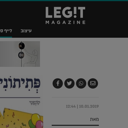
עיצוב
לייף סט
שלח
שתף
צייץ
שתף
בדואר
ב-
ב-
ב-
אלקטרוני
Whatsapp
Twitter
Facebook
10.01.2019 | 12:44
מאת