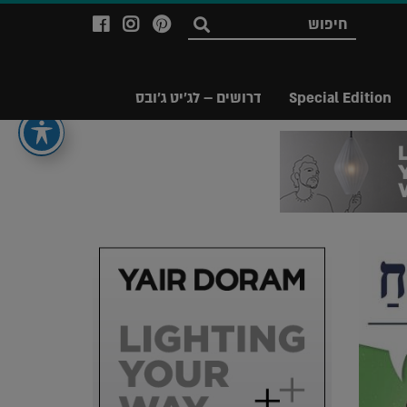
לעמוד
לעמוד
לעמוד
חפש
ה-
ה-
ה-
Facebook
Instagram
Ppinterest
של
של
של
Special Edition
דרושים – לג'יט ג'ובס
מגזין
מגזין
מגזין
לג'יט
לג'יט
לג'יט
Legit
Legit
Legit
Magazine
Magazine
Magazine