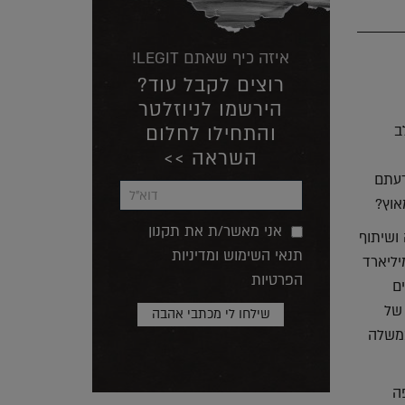
איזה כיף שאתם LEGIT!
רוצים לקבל עוד?
הירשמו לניוזלטר
והתחילו לחלום
ב
השראה >>
דעתם
אוץ?
אני מאשר/ת את תקנון
ושיתוף
תנאי השימוש ומדיניות
יליארד
הפרטיות
ם
2), יום הולדתו של
ממשלה
ה