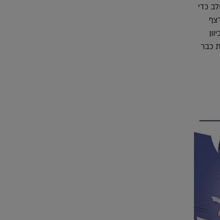
ב כדי
רצף
וון
ת כבר