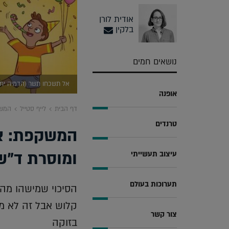
אודית לורן
בלקין
נושאים חמים
אל תשכחו תשר (הדמיה יחצ
אופנה
דף הבית
לייף סטייל
המשק
טרנדים
המשקפת: או
ומוסרת ד"ש
עיצוב תעשייתי
תערוכות בעולם
הסיכוי שמישהו מהס
קלוש אבל זה לא מ
צור קשר
בזוקה