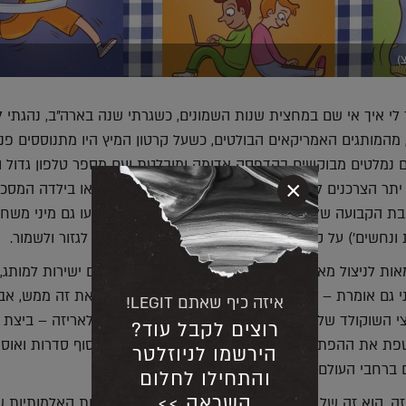
)
 לי איך אי שם במחצית שנות השמונים, כשגרתי שנה בארה"ב, נהגתי 
 מהמותגים האמריקאים הבולטים, כשעל קרטון המיץ היו מתנוססים פנ
ים נמלטים מבוקשים בהדפסה אדומה ומובלטת ועם מספר טלפון גדול ו
×
יתר הצרכנים לפעולה, זה בתנאי כמובן שנתקלו בילד או בילדה המסכנ
 הקבועה שלו לשנים הבאות. בערך באותו זמן, הופיעו גם מיני משח
ת ונחשים') על קופסאות דגני הבקר אותם היינו אמורים לגזור ולשמור.
מאות לניצול מארזים של מוצרים לתכנים שאינם קשורים ישירות למותג,
ני גם אומרת – כן יירבו. בין המותגים שהשכילו לעשות את זה ממש, א
איזה כיף שאתם LEGIT!
צי השוקולד של קינדר שבעצם הפכו את המוצר עצמו לאריזה – ביצת
רוצים לקבל עוד?
ת את ההפתעות ובהליך שיווקי גאוני של הפקת אינסוף סדרות ואוספ
הירשמו לניוזלטר
 ברחבי העולם לקנות עוד ועוד ביצים.
והתחילו לחלום
השראה >>
ריזה, הוא זה של מסטיק בזוקה על הקריקטורות והעתידות האלמותיות ש