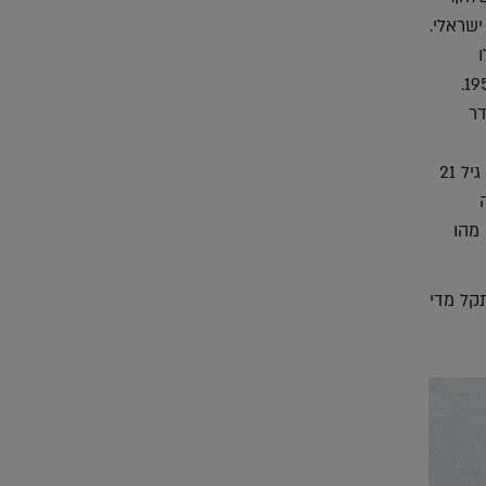
שראלי.
'בזוקה' הוא, אבוי, כלי הנשק הנושא את אותו שם. רצועת הקומיקס, בזוקה ג'ו, נוספה בשנת 1953.
י (Mort) בעל סוודר
(שהשתנה, עם הזמן, לקביעה 'אם עד גיל 21 לא הגעת לירח סימן שלא ניסית מספיק' ואז ל'עד גיל 21
 מהו
תקל מדי