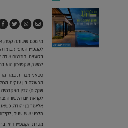
שלח
שתף
צייץ
ש
בדואר
ב-
ב-
ב
אלקטרוני
Whatsapp
witter
k
מי מכם ששותה קפה, או
לקמפיין המופיע בזמן ה
בלועזית, התרגום שלה ל
למשל, שקפוצ'ון הוא בר
כשאני מבררת במה מדובר
הפעולה בין ענקית החלב
שקלים) לבין האקדמיה ל
אליעזר בן יהודה. כשאנ
מלפני שש שנים, לקידו
מטרת הקמפיין היא, בר