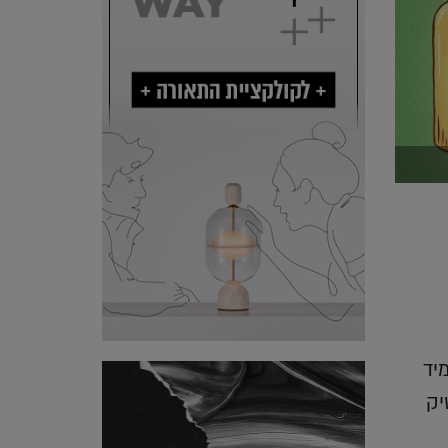
יד
יק