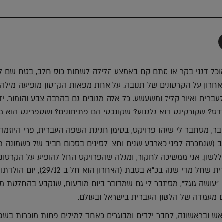
תף
-
Faceboo
T
כל דגני בקר או סתם קם באמצע הלילה לשתות כוס חלב, בטח שם ל
אחרון על הקרטונים של תנובה. על אחת מפאות הקרטון מופיעה מילה
עברית ואיור קליל ומשעשע. כל אלה מגובים גם בהרבה צבע והומור. י
דס? שקורקינט הוא גלגנוע? שקונפטי הם פתיתונים? ושספרינט הוא מ
, מסתבר לי שזהו פרויקט, בסימן חגיגת השפה העברית, פרי היוזמה 
 (שנמכרה לפני כארבע שנים וחצי לסינים בסכום חביב של כשמונה מ
לשון. אני ממשיכה לחקור, ומגלה שהפרויקט החל להופיע על הקרטוני
לקראת יום הלשון העברית שחל מדי שנה בכ"א בטבת (האחרון הוא חל ב 9/12
י "עושה גוגל", מסתבר לי גם שמדובר ביום מודעות, שנקבע בהחלטת 
ם מעמדה של הלשון העברית בישראל ובעולם.
אש ובראשונה, לחבר ילדים ומבוגרים כאחד למילים פחות מוכרות בשפ