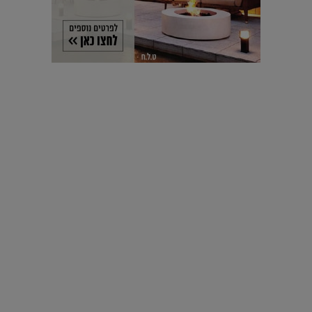
עיצוב עולמי - פריז
כל הדרך משוקולד בזיליקום ועד מוזיאון רודן – האייטם המלא |
04.04.2019