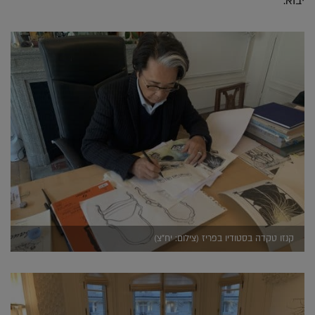
יבוא.
קנזו טקדה בסטודיו בפריז (צילום: יח"צ)