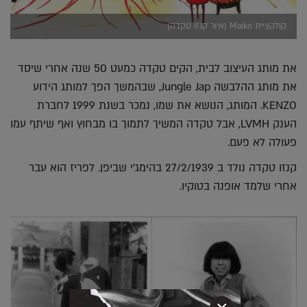
קולקציית Maiko (איור קנזו טקדה)
את מותג העיצוב לבית, הקים טקדה כמעט 50 שנה אחרי שיסד
את מותג ההלבשה Jungle Jap, שבהמשך הפך למותג הידוע
KENZO. המותג, הנושא את שמו, נמכר בשנת 1999 לחברת
הענק LVMH, אבל טקדה המשיך לתמוך בו מבחוץ ואף שיתף עמו
פעולה לא פעם.
קנזו טקדה נולד ב 27/2/1939 בהימג'י שביפן. לפריז הוא עבר
אחרי שלמד אופנה בטוקיו.