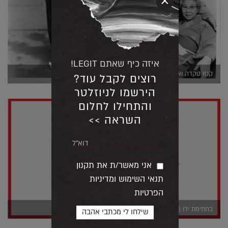
×
איזה כיף שאתם LEGIT!
קנזו טקדה ואמו (צילום: יח"צ)
רוצים לקבל עוד?
הירשמו לניוזלטר
והתחילו לחלום
השראה >>
אני מאשר/ת את תקנון
תנאי השימוש ומדיניות
הפרטיות
בחתימת ידו (יח"צ)