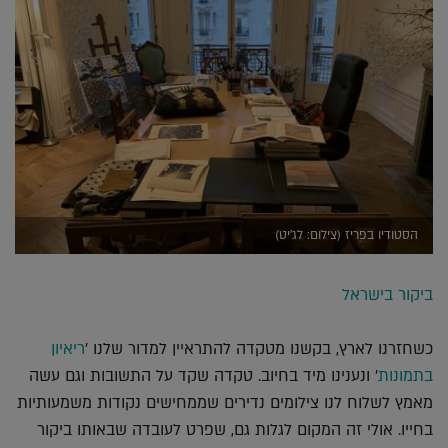
הסטודיו בפריז (צילום: לג'יט)
ביקור בישראל
כשחזרנו לארץ, בקשנו מטקדה להתראיין למדור שלנו '
ריאיון
בתמונות
' ונענינו מיד בחיוב. טקדה שקד על התשובות וגם עשה
מאמץ לשלוח לנו צילומים נדירים שממחישים נקודות משמעותיות
בחייו. אולי זה המקום לגלות גם, שפרט לעובדה שבאותו ביקור