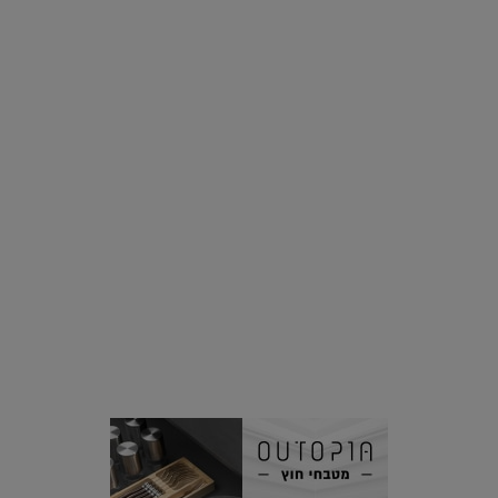
רוצים פיד ירוק יותר? 8 חשבונות אינסטגרם שמצאו אהבה
בצמחים |
15.08.2019
סביבה
הוסיפו לרשימת הדברים שנעשה אחרי: אי פרטי שכולו פארק
מים עתידני |
07.02.2021