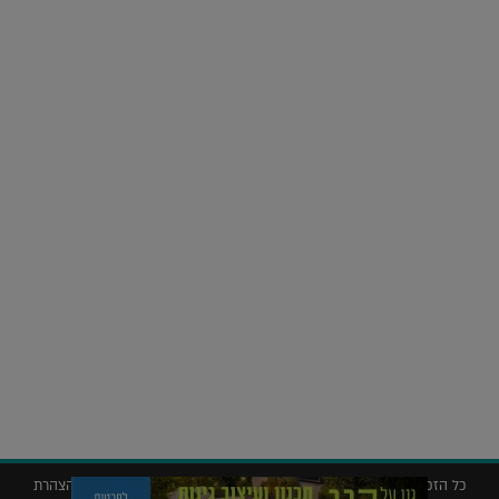
על העושר והכוח שבצבע: ריאיון עם המעצבת בטאן לורה ווד |
23.02.2026
נדל"ן
חלומות בהקיץ? כך נראה מלון היוקרה של אקירוב בפריז |
04.02.2026
כל הזכויות שמורות © 2019 ללג'יט – המגזין לאדריכלות עיצוב ונדל"ן |
הצהרת