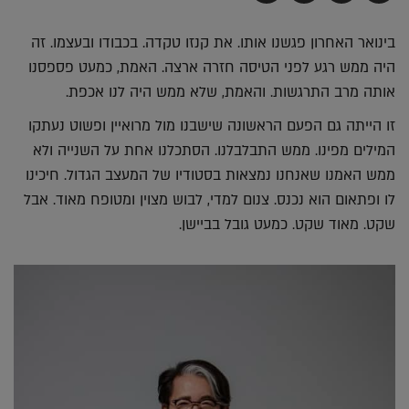
בדואר
ב-
ב-
ב-
אלקטרוני
Whatsapp
Twitter
Facebook
בינואר האחרון פגשנו אותו. את קנזו טקדה. בכבודו ובעצמו. זה
היה ממש רגע לפני הטיסה חזרה ארצה. האמת, כמעט פספסנו
אותה מרב התרגשות. והאמת, שלא ממש היה לנו אכפת.
זו הייתה גם הפעם הראשונה שישבנו מול מרואיין ופשוט נעתקו
המילים מפינו. ממש התבלבלנו. הסתכלנו אחת על השנייה ולא
ממש האמנו שאנחנו נמצאות בסטודיו של המעצב הגדול. חיכינו
לו ופתאום הוא נכנס. צנום למדי, לבוש מצוין ומטופח מאוד. אבל
שקט. מאוד שקט. כמעט גובל בביישן.