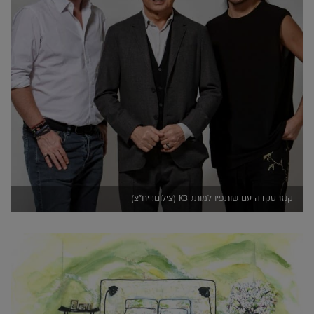
קנזו טקדה עם שותפיו למותג K3 (צילום: יח"צ)