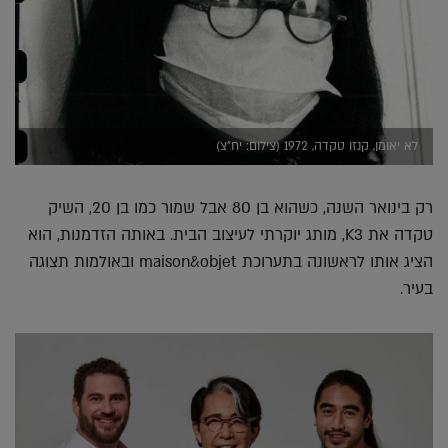
לא יאומן, קנזו טקדה, 1972 (צילום: יח"צ)
רק בינואר השנה, כשהוא בן 80 אבל שמור כמו בן 20, השיק
טקדה את K3, מותג יוקרתי לעיצוב הבית. באותה הזדמנות, הוא
הציג אותו לראשונה בתערוכת maison&objet ובאולמות תצוגה
בעיר.