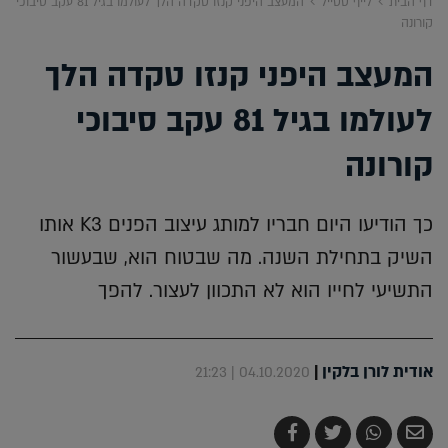
דף הבית
לייף סטייל
המעצב היפני קנזו טקדה הלך לעולמו בגיל 81 עקב סיבוכי
קורונה
המעצב היפני קנזו טקדה הלך
לעולמו בגיל 81 עקב סיבוכי
קורונה
כך הודיעו היום חבריו למותג עיצוב הפנים K3 אותו
השיק בתחילת השנה. מה שבטוח הוא, שבעשור
התשיעי לחייו הוא לא התכוון לעצור. להפך
אודית לורן בלקין
|
04.10.2020 | 21:23
שלח
שתף
צייץ
שתף