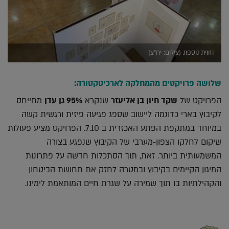
וזווית נוספת (צילום: יח"צ)
שלושה פרויקטים מהמחלקה לארכיטקטורה:
הפרויקט של
שקד חיון בן אליעזר
שנקרא
95% גן עדן
מתייחס
לקיבוץ בארי כדוגמה ליישוב שספג פגיעה פיזית ורגשית קשה
במיוחד במתקפת הפתע האכזרית ב 7.10. הפרויקט מציע פעולות
שיקום לחלקו הצפון-מערבי של הקיבוץ שנפגע בצורה
המשמעותית ביותר. זאת, תוך הסתכלות חדשה על פתרונות
המיגון הקיימים בקיבוץ ובמטרה לחזק את תחושת הביטחון
והקהילתיות בו תוך שמירה על שגרת חיים המותאמת לימינו.