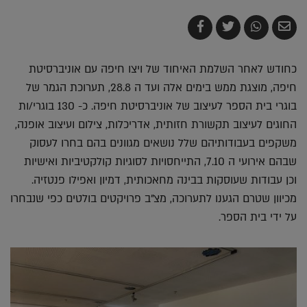
שלח
שתף
צייץ
שתף
בדואר
ב-
ב-
ב-
אלקטרוני
Whatsapp
Twitter
Facebook
כחודש לאחר השלמת האיחוד של ויצו חיפה עם אוניברסיטת
חיפה, מוצגת ממש בימים אלה ועד ה 28.8, תערוכת הגמר של
בוגרי בית הספר לעיצוב של אוניברסיטת חיפה. כ- 130 בוגרי/ות
החוגים לעיצוב תקשורת חזותית, אדריכלות, צילום ועיצוב אופנה,
משקפים בעבודותיהם שלל נושאים מגוונים בהם בחרו לעסוק
שבהם אירועי ה 7.10, התייחסויות לסוגיות קולקטיביות ואישיות
וכן עבודות שעוסקות בבינה מחאכותית, דמיון ואפילו פנטזיה.
מכיוון שטרם הגענו לתערוכה, מצ"ב פרויקטים בולטים כפי שנבחרו
על ידי בית הספר.