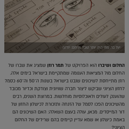
יעל בר. מתי היה יותר טוב? (צילום: יח"צ)
החלום ושיברו
הוא הפרויקט של
תמר רוזן
שמציג את שברו של
החלום מול המציאות העגומה שמתקיימת בישראל בימים אלה.
רוזן מתייחסת לשיכונים שנבנו בישראל בשנות ה־50 וה־60 כסמל
לחזון הציוני שביקש ליצור חברה שוויונית וצודקת וכדיור מכובד
שהוענק לעולים ולאוכלוסיות מוחלשות. במרוצת השנים, רבים
מהשיכונים הפכו לסמל של הזנחה ותזכורת לכישלון החזון של
דור המייסדים. מכאן, עולה בעצם השאלה: האם השיכונים הם
באמת כישלון או שמא עדיין קיימים בהם שרידים של החלום
הציוני?