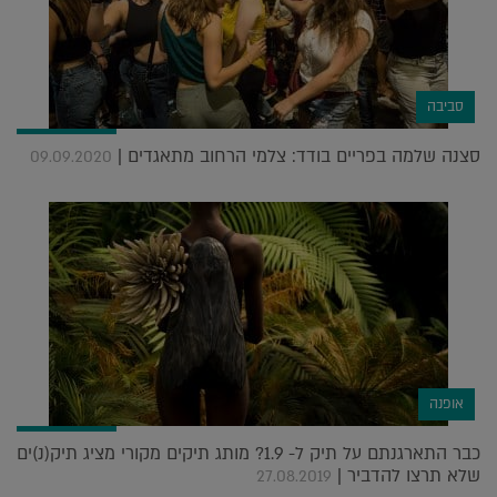
סביבה
סצנה שלמה בפריים בודד: צלמי הרחוב מתאגדים |
09.09.2020
אופנה
כבר התארגנתם על תיק ל- 1.9? מותג תיקים מקורי מציג תיק(נ)ים
שלא תרצו להדביר |
27.08.2019