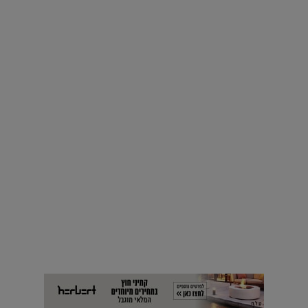
עיצוב עולמי - פריז
כל הדרך משוקולד בזיליקום ועד מוזיאון רודן – האייטם המלא |
04.04.2019
וידאו
צלמי האדריכלות המובילים חושפים מבט אישי בחגיגות שנה