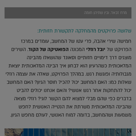
מרח זבאד. ובין שתיהן חומה
שלושה פרויקטים מהמחלקה לתקשורת חזותית:
חמישה שירי אהבה, פרי עטו של המחשב, עומדים במרכז
הפרויקט של
יובל רוזלי
המכונה
הפואטיקה של הקוד
. השירים
מוצגים דרך דימויים חזותיים וסאונד שהושאלו מהבינה
המלאכותית כשהרעיון הוא לבחון איך הבינה המלאכותית יוצאת
מגבולותיה ופוגשת רגש. במהלך הפרויקט, שאלה את עצמה רוזלי
שאלות כמו: האם המחשב יכול להכיל חוסר הגיון? האם המחשב
יכול להתחקות אחר רגש אנושי? והאם אנחנו יכולים להביט
בדברים כפי שהם מבלי למצוא להם הקשר לוגי? רוזלי מצאה
שהבינה המלאכותית משרתת את הנטייה האנושית לחפש
משמעות ושהמחשב, בדומה למוח האנושי, לעולם מחפש הגיון.