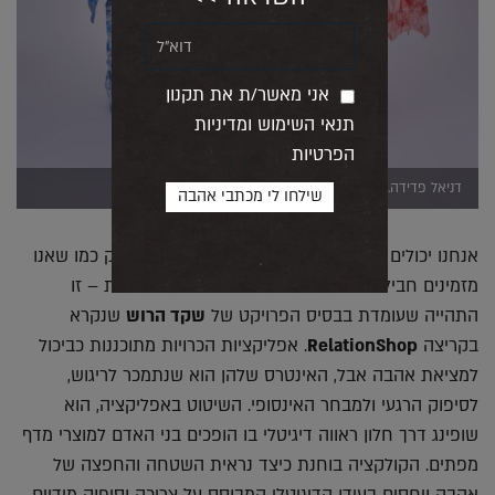
אני מאשר/ת את תקנון
תנאי השימוש ומדיניות
הפרטיות
דניאל פדידה. בגדי פלאות (צילום: שי פרנקו)
אנחנו יכולים היום להזמין דייט בלחיצת כפתור, בדיוק כמו שאנו
מזמינים חבילה מאסוס או משלוח של סופר עד הבית – זו
התהייה שעומדת בבסיס הפרויקט של
שקד הרוש
שנקרא
בקריצה
RelationShop
. אפליקציות הכרויות מתוכננות כביכול
למציאת אהבה אבל, האינטרס שלהן הוא שנתמכר לריגוש,
לסיפוק הרגעי ולמבחר האינסופי. השיטוט באפליקציה, הוא
שופינג דרך חלון ראווה דיגיטלי בו הופכים בני האדם למוצרי מדף
מפתים. הקולקציה בוחנת כיצד נראית השטחה והחפצה של