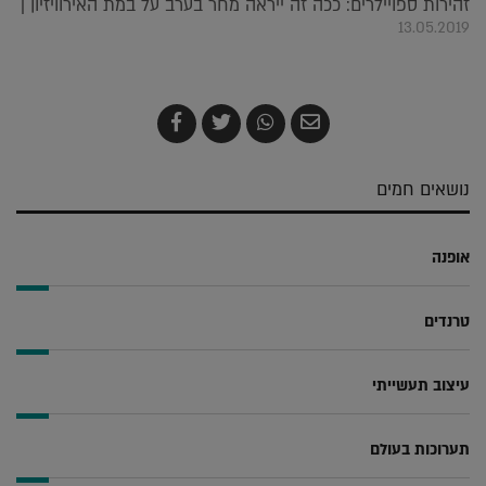
זהירות ספויילרים: ככה זה ייראה מחר בערב על במת האירוויזיון |
13.05.2019
שלח
שתף
צייץ
שתף
בדואר
ב-
ב-
ב-
אלקטרוני
Whatsapp
Twitter
Facebook
נושאים חמים
אופנה
טרנדים
עיצוב תעשייתי
תערוכות בעולם