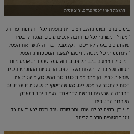
התאמת האריג לפסל (צילום: יח"צ שנקר)
בימים בהם תשומת הלב הציבורית מופנית לכל החזיתות, פרויקט
'עיטוף' המשותף לכל כך הרבה אנשים טובים, מנסה להבטיח
שהחטופים בעזה לא יישכחו. קלגסבלד בחרה לקשר את הפסל
'התרוממות' של מנשה קדישמן למאבק המשפחות. הפסל
המרכזי, הממוקם בלב תל אביב, הוא סמל לעמידות, אופטימיות
תקווה ושאיפה להתעלות מעל הכאב. הדיסקיות המתכתיות שלו,
שנראות כאילו הן מתרוממות כנגד כוח המשיכה, מייצגות את
הכוח להתגבר על מכשולים. כמו שהדיסקיות נשענות זו על זו, גם
החברה הישראלית נדרשת להתאחד ולעמוד יחד במאבק
לשחרור החטופים.
מי ייתן ותהיה לכולנו שנה יותר טובה שבה נזכה לראות את כל
101 החטופים חוזרים לביתם.