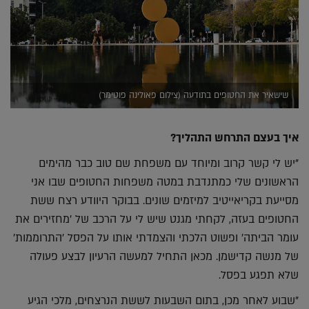
שישאיר את החטופים בתודעה (צילום פאולינה פוטימר)
איך בעצם התרחש התהליך?
"יש לי קשר קרוב ומיוחד עם משפחת שם טוב כבר מהימים
הראשונים שלי כמתנדבת במטה משפחות החטופים שבו אני
מסייעת בקריאייטיב למיזמים שונים. בבוקר היוודע רצח ששת
החטופים בעזה, לקחתי מגנט שיש לי על הרכב של 'מחזירים את
עומר הביתה' ופשוט הלכתי והצמדתי אותו על הפסל 'התרוממות'
של מנשה קדישמן. מכאן התחיל למעשה הרעיון לבצע פעולה
שלא תפגע בפסל.
"שבוע לאחר מכן, בתום השבעות לששת הנרצחים, מלכי הגיע