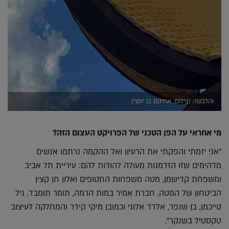
והלבשה (צילום: אחיקם בן יוסף)
מי אחראי על הפן הטכני של הפרויקט העצום הזה?
"אני יזמתי והפקתי את הרעיון ואל ההקמה נרתמו אנשים
מדהימים שזו הזדמנות מעולה להודות להם: עיריית תל אביב
ומשפחת קדישמן, מטה משפחות החטופים ואלון חן קצין
הביטחון של המטה, חברת אמיר במות הרמה, תומר תומבד, גיל
טייכמן, בן שנפר, אלדד אלוני וכמובן מיקי קידר והמחלקה לעיצוב
טקסטיל בשנקר".