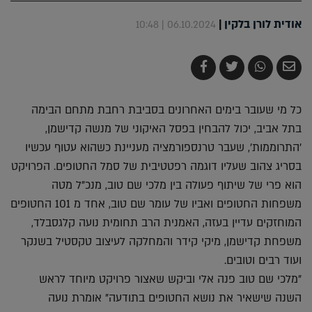
אודית לורן בלקין
|
06.10.2024 | 10:48
שלח
שתף
צייץ
שתף
בדואר
ב-
ב-
ב-
אלקטרוני
Whatsapp
Twitter
Facebook
כל מי שעובר בימים האחרונים בסביבת רחבת מתחם הבימה
בתל אביב, יכול להבחין בפסל האיקוני של מנשה קדישמן,
'התרוממות', שעבר טרנספורמציה מעניינת כשהוא עטוף עכשיו
בסריג צהוב שעליו דוגמה רפטטיבית של סמל החטופים. הפרויקט
הוא פרי של שיתוף פעולה בין מלכי שם טוב, מנכ"ל מטה
משפחות החטופים ואביו של עומר שם טוב, אחד מ 101 החטופים
המוחזקים עדיין בעזה, האמנית הרב תחומית נועה קלגסבלד,
משפחת קדישמן, מיקי קידר והמחלקה לעיצוב טקסטיל בשנקר
ועוד רבים וטובים.
"מלכי שם טוב פנה אלי וביקש שאצור פרויקט מיוחד לראש
השנה שישאיר את נושא החטופים בתודעה" אומרת נועה