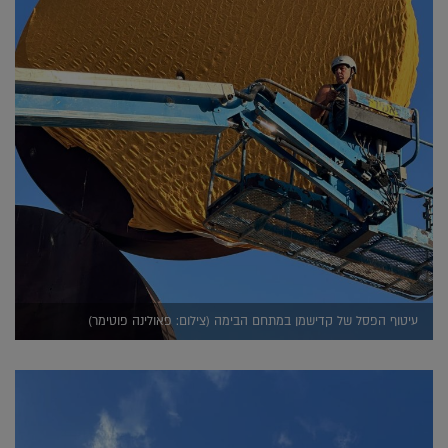
עיטוף הפסל של קדישמן במתחם הבימה (צילום: פאולינה פוטימר)