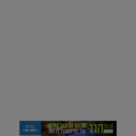
עיצוב עולמי - פריז
כל הדרך משוקולד בזיליקום ועד מוזיאון רודן – האייטם המלא |
04.04.2019
וידאו
צלמי האדריכלות המובילים חושפים מבט אישי בחגיגות שנה
למגזין לג'יט |
17.06.2019