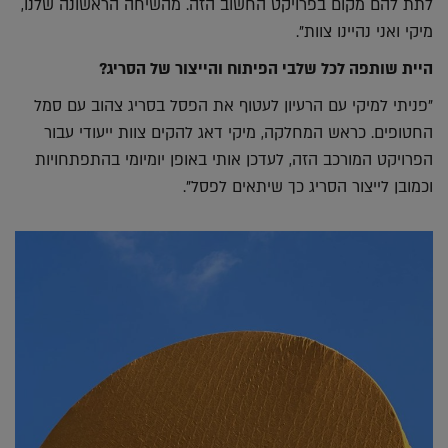
לתת להם מקום בפרויקט החשוב הזה. מהשיחה הראשונה שלנו,
מיקי ואני נהיינו צוות".
היית שותפה לכל שלבי הפיתוח והייצור של הסריג?
"פניתי למיקי עם הרעיון לעטוף את הפסל בסריג צהוב עם סמל
החטופים. כראש המחלקה, מיקי דאג להקים צוות ייעודי עבור
הפרויקט המורכב הזה, לעדכן אותי באופן יומיומי בהתפתחויות
וכמובן לייצור הסריג כך שיתאים לפסל".