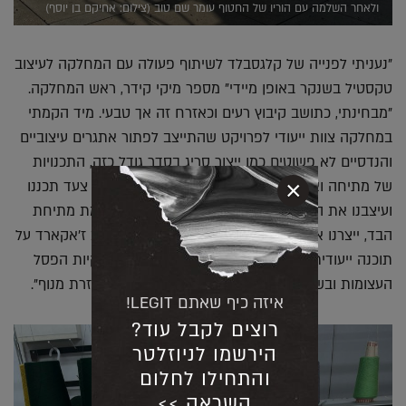
ולאחר השלמה עם הוריו של החטוף עומר שם טוב (צילום: אחיקם בן יוסף)
"נעניתי לפנייה של קלגסבלד לשיתוף פעולה עם המחלקה לעיצוב
טקסטיל בשנקר באופן מיידי" מספר מיקי קידר, ראש המחלקה.
"מבחינתי, כתושב קיבוץ רעים וכאזרח זה אך טבעי. מיד הקמתי
במחלקה צוות ייעודי לפרויקט שהתייצב לפתור אתגרים עיצוביים
והנדסיים לא פשוטים כמו ייצור סריג בסדר גודל כזה, התכנויות
×
של מתיחה ואופני הלבשה שלו על הפסל. צעד אחר צעד תכננו
ועיצבנו את הסריג, ביצענו חישובים הנדסיים להתאמת מתיחת
הבד, ייצרנו אותו על מכונת סריגה תעשייתית כעיצוב ז'אקארד על
תוכנה ייעודית, תפרנו אותו כך שיתאים לשלוש דיסקיות הפסל
העצומות ובשלב האחרון הלבשנו אותו על הפסל בעזרת מנוף".
איזה כיף שאתם LEGIT!
רוצים לקבל עוד?
הירשמו לניוזלטר
והתחילו לחלום
השראה >>