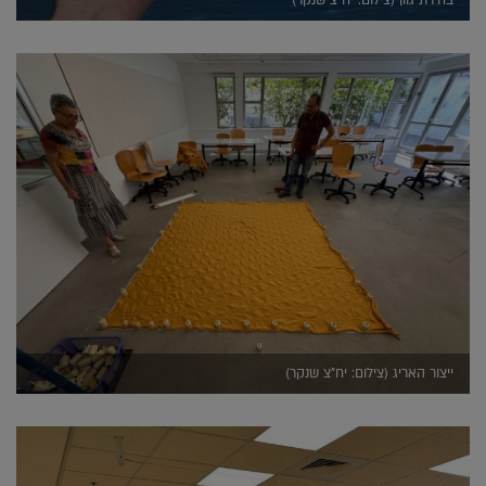
בחירת גוון (צילום: יח"צ שנקר)
ייצור האריג (צילום: יח"צ שנקר)