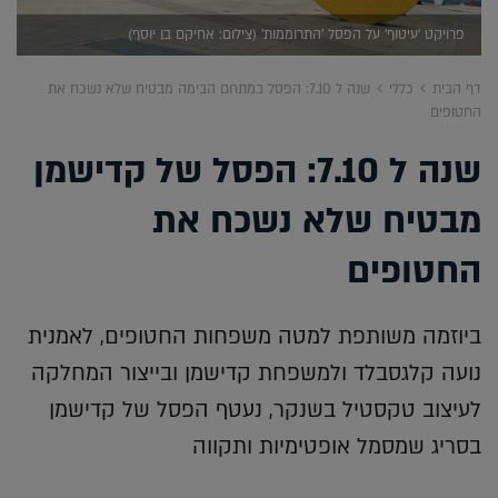
פרויקט 'עיטוף' על הפסל 'התרוממות' (צילום: אחיקם בן יוסף)
דף הבית
כללי
שנה ל 7.10: הפסל במתחם הבימה מבטיח שלא נשכח את
החטופים
שנה ל 7.10: הפסל של קדישמן
מבטיח שלא נשכח את
החטופים
ביוזמה משותפת למטה משפחות החטופים, לאמנית
נועה קלגסבלד ולמשפחת קדישמן ובייצור המחלקה
לעיצוב טקסטיל בשנקר, נעטף הפסל של קדישמן
בסריג שמסמל אופטימיות ותקווה