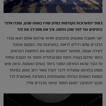
יריב טוויג (צילום: יח"צ)
בשתי התערוכות הקודמות במלון שהיו באותו סגנון, נמכרו אלפי
כרטיסים עוד לפני שהן נפתחו. איך את מסבירה את זה?
"אני חושבת שאנשים מחפשים חוויות שירגשו אותם ויצאו מגדר
הדברים שהם רגילים לראות. בתערוכות שלי, המקום שהופך
ליצירה עצמה, מאפשר לאמנים לבטא את החלומות הפרועים
ביותר שלהם בצורה פחות קונבנציונלית ולוותר על הקנבס שתלוי
על הקיר שהוא הפורמט המוכר ביותר בעולם האמנות. נראה שיש
משהו בפורמט שמצליח לדבר לקהל מאוד רחב ומגוון. במיוחד
כשמות האמנים הגדולה שמשתתפת בתערוכה מאפשרת לכל
מבקר להתחבר לסגנון ולמסר שיותר מדברים אליו".