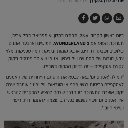
אודית לורן בלקין
|
19.06.2024 | 13:11
שלח
שתף
צייץ
שתף
בדואר
ב-
ב-
ב-
אלקטרוני
Whatsapp
Twitter
Facebook
ביום ראשון הקרוב, 23.6, תפתח במלון 'אימפריאל' בתל אביב,
תערוכת הפופ אפ
WONDERLAND 3
. חמישים וארבעה אמנים,
שלושים ושבעה חדרים, ארבע קומות ובעיקר: המון טכניקות, מלא
צבע, סודות של קסם וים של דימיון. אז מי שאוהב פנטזיה וזקוק
לקצת אסקפיזם – זה בדיוק המקום בשבילו.
"המילה 'אסקפיזם' באה לבטא את גרסתם הייחודית של האמנים
לאסקפיזם כביטוח רגשי מפני אי הוודאות של ימינו" אומרת יערה
זקס, אוצרת התערוכה "זו הדרך שלהם להציע למבקרים להרגיש
איך אסקפיזם עשוי לשמש ככלי רב עוצמה להתמודדות, ריפוי
ושינוי חיובי".