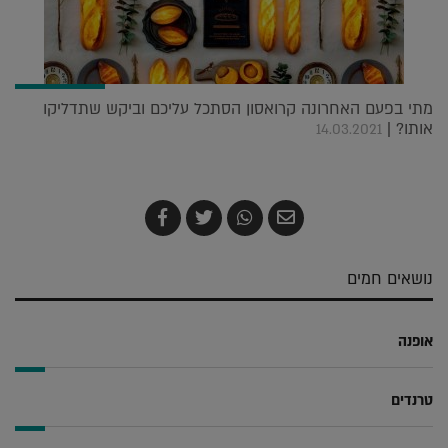
מתי בפעם האחרונה קרואסון הסתכל עליכם וביקש שתדליקו
אותו? |
14.03.2021
שלח
שתף
צייץ
שתף
בדואר
ב-
ב-
ב-
אלקטרוני
Whatsapp
Twitter
Facebook
נושאים חמים
אופנה
טרנדים