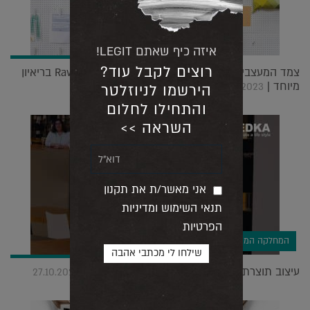
איזה כיף שאתם LEGIT!
רוצים לקבל עוד?
צמד המעצבים הישראלים המצליח בלונדון Raw Edges בריאיון
מיוחד |
03.10.2023
הירשמו לניוזלטר
והתחילו לחלום
השראה >>
אני מאשר/ת את תקנון
תנאי השימוש ומדיניות
הפרטיות
המחלקה המסחרית
עיצוב תוצרת הארץ: מעצבת הפנים יפעת אנג'ל |
27.10.2020