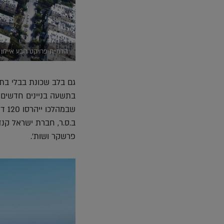
הדמיית פרויקט רובע איילון 
שבמ
ב.ס.ר, חברת ישראל קנדה
פרשקר ושות'.