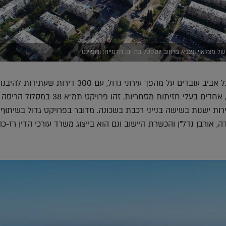
של מצלאוי ונצבא ברחוב יוספטל בת ים, הדמייה: וויופוינט
גם בלב שכונת בבלי בתל אביב עובדים על מהפך עירוני גדול, עם 300 דירות שעתידות לה
בתשעה בניינים חדשים, אחדים בעלי חזיתות מסחריות. זהו פרויקט תמ"
הלכו ייהרסו 120 דירות ישנות בשישה בנייני רכבת בשכונה. מדובר בפרויקט גדול בשית
, אורבן נדל"ן והכשרת היישוב וגם הוא בייצוג משרד עורכי הדין רז-כהן