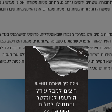
תחבורה, שטחים ירוקים נרחבים, מתחם קניות מקורה ואפילו מגרש גולף
ר שמשרה רוגע והתרגשות בו זמנית וממחיש את האינטימיות שברחובות
הווה בימים אלו במרכז מלבורן שבאוסטרליה. פרויקט 'פישרמנס בנד' ת
לשעבר וצפוי להביא לאזור שמונים אלף מקומות עבודה חדשים עד ל
×
ים להיבנות באזור בתי ספר, שימשכו משפחות צעירות לאכלס את האזור.
הפרויקט שם דגש על נושא הקיימות, עם 121 דונם שיועדו לשטח הפתוח, לצד תוכניות לט
 אחוזים מכלל הפסולת הביתית של משקי הבית.
איזה כיף שאתם LEGIT!
רוצים לקבל עוד?
הירשמו לניוזלטר
והתחילו לחלום
השראה >>