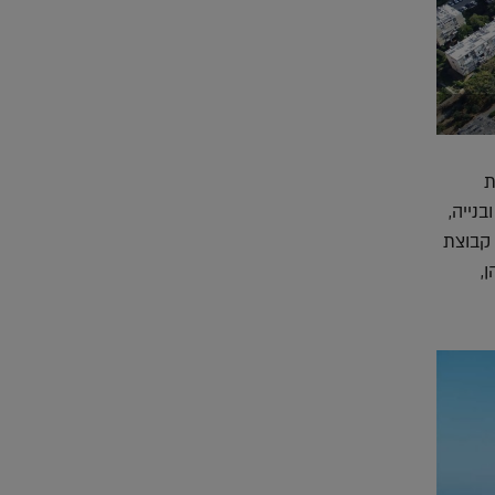
יבנות
א 38 במסלול הריסה ובנייה,
וף קבוצת
,