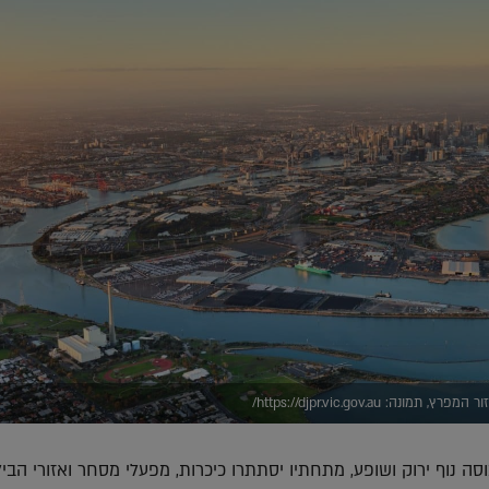
: https://djpr.vic.gov.au/
סה נוף ירוק ושופע, מתחתיו יסתתרו כיכרות, מפעלי מסחר ואזורי הבילו