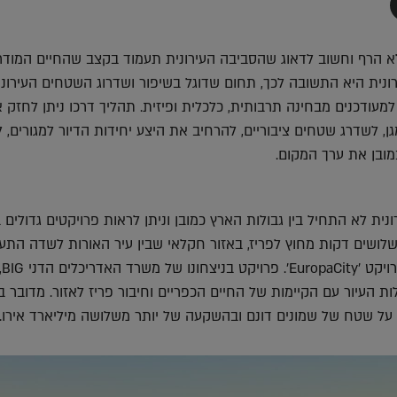
תף
-
Faceboo
T
א הרף וחשוב לדאוג שהסביבה העירונית תעמוד בקצב שהחיים המודרנ
נית היא התשובה לכך, תחום שדוגל בשיפור ושדרוג השטחים העירוני
מעודכנים מבחינה תרבותית, כלכלית ופיזית. תהליך דרכו ניתן לחזק 
ן, לשדרג שטחים ציבוריים, להרחיב את היצע יחידות הדיור למגורים, 
מובן את ערך המקום.
ת לא התחיל בין גבולות הארץ כמובן וניתן לראות פרויקטים גדולים 
שלושים דקות מחוץ לפריז, באזור חקלאי שבין עיר האורות לשדה התע
שארל דה גול, מתוכנן פרויקט 'EuropaCity'. פרויקט בניצחונו
ת העיור עם הקיימות של החיים הכפריים וחיבור פריז לאזור. מדובר ב
ל שטח של שמונים דונם ובהשקעה של יותר משלושה מיליארד אירו.