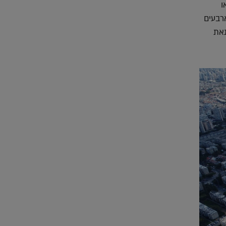
ו
ארבעים
נאת