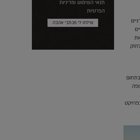
תנאי השימוש ומדיניות
הפרטיות
יים
ים
את
לחזק
בתחום
ופה
 של משרד האדריכלים הדני BIG,
פרויקט