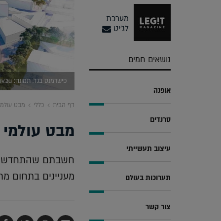
מערכת
לג'יט
נושאים חמים
פישרמנס בנד, תמונה: https://djpr.vic.gov.au/
אופנה
דף הבית
כללי
מבט עולמי
טרנדים
מבט עולמי 
עיצוב תעשייתי
חשבתם שהתחדשות ע
מעניינים בתחום מר
תערוכות בעולם
צור קשר