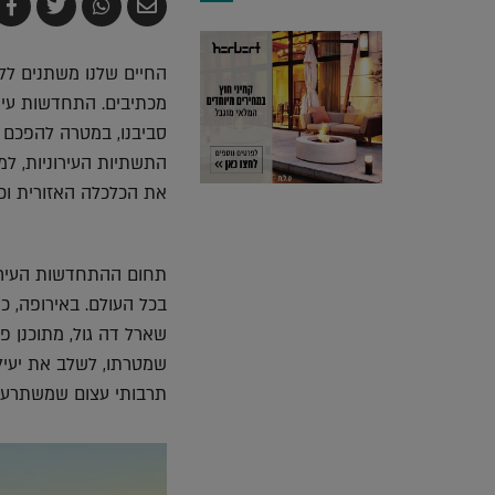
שלח
שתף
צייץ
ש
בדואר
ב-
ב-
ב
אלקטרוני
Whatsapp
witter
k
החיים שלנו משתנים לל
מכתיבים. התחדשות עירו
סביבנו, במטרה להפכם ל
התשתיות העירוניות, למג
את הכלכלה האזורית וכ
תחום ההתחדשות העירוני
בכל העולם. באירופה, כ
שמטרתו, לשלב את יעילו
תרבותי עצום שמשתרע ע