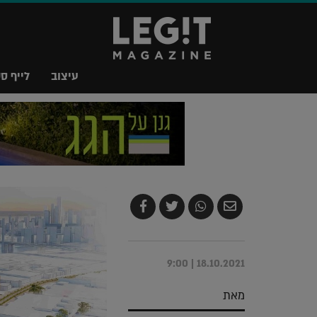
עיצוב
לייף סט
שלח
שתף
צייץ
שתף
בדואר
ב-
ב-
ב-
אלקטרוני
Whatsapp
Twitter
Facebook
18.10.2021 | 9:00
מאת