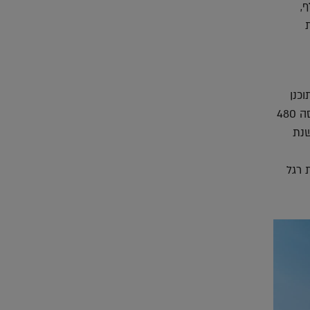
,
וכנן
במטרה לחבר את מרכז העיר לאזור המפרץ, שממוקם כשבעה קילומטרים ממנו. הפרויקט, מכסה 480
שנת
ביעת רגל