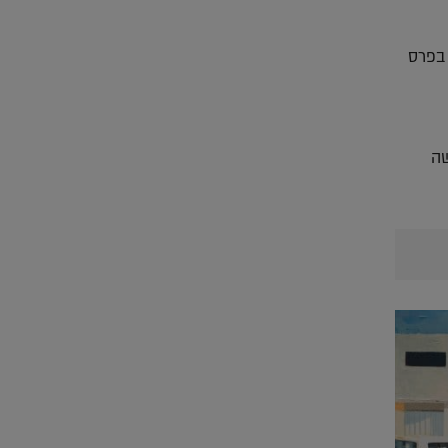
 בפרס
שה