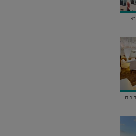
א תרצו
ר לוי,