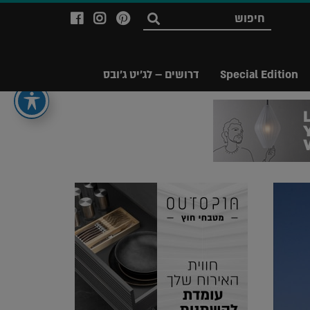
לעמוד
לעמוד
לעמוד
חפש
ה-
ה-
ה-
Facebook
Instagram
Ppinterest
של
של
של
Special Edition
דרושים – לג'יט ג'ובס
מגזין
מגזין
מגזין
לג'יט
לג'יט
לג'יט
Legit
Legit
Legit
Magazine
Magazine
Magazine