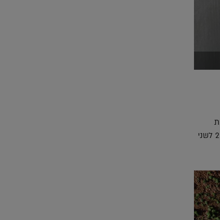
ת
מגוריהם ועל כן חשיבותם רבה. השנה, בחרה ועדת השיפוט להעניק את פרס רכטר לשנת 2021 לשני