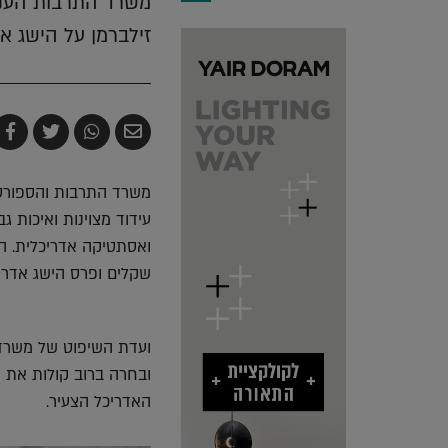
זילברמן על הישג א
שלח
שתף
צייץ
ש
בדואר
ב-
ב-
ב
אלקטרוני
Whatsapp
witter
k
עידוד מצוינות ואיכות 
שקלים ופרס הישג אדריכלי על סך
ועדת השיפוט של משרד
ובחרה ברוב קולות את ע
האדריכל הצעיר.