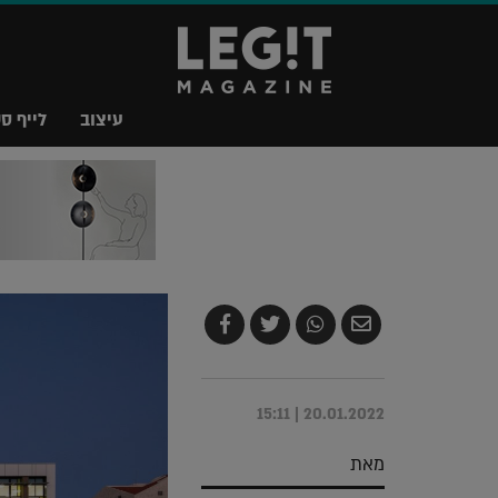
עיצוב
לייף סט
שלח
שתף
צייץ
שתף
בדואר
ב-
ב-
ב-
אלקטרוני
Whatsapp
Twitter
Facebook
20.01.2022 | 15:11
מאת