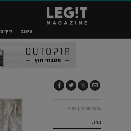
עיצוב
לייף סט
שלח
שתף
צייץ
שתף
בדואר
ב-
ב-
ב-
אלקטרוני
Whatsapp
Twitter
Facebook
12.05.2024 | 9:09
מאת