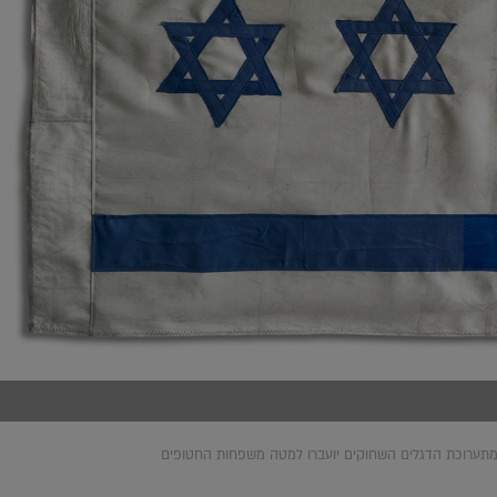
תערוכת הדגלים השחוקים יועברו למטה משפחות החטופים