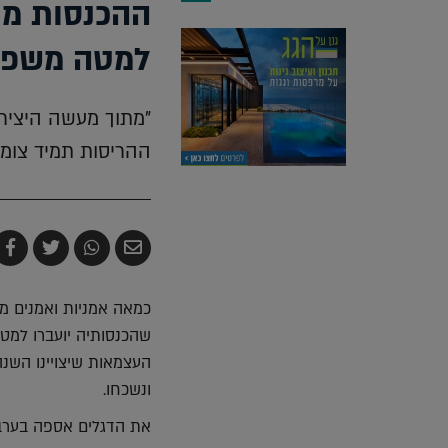
ההכנסות מת
למטה משפח
"מתוך מעשה היציר
ההריסות תמיד צומ
שלח
שתף
צייץ
ש
בדואר
ב-
ב-
ב
אלקטרוני
Whatsapp
witter
k
כמאה אמניות ואמנים מ
שהכנסותיה יועברו למט
העצמאות שיצויינו השנה
ונשכחו.
את הדגלים אספה בערב