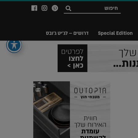
לעמוד
לעמוד
לעמוד
חפש
ה-
ה-
ה-
Facebook
Instagram
Ppinterest
של
של
של
Special Edition
דרושים – לג'יט ג'ובס
מגזין
מגזין
מגזין
לג'יט
לג'יט
לג'יט
Legit
Legit
Legit
Magazine
Magazine
Magazine