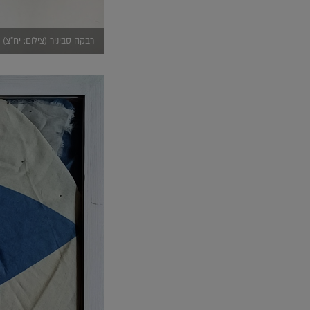
רבקה סביניר (צילום: יח"צ)