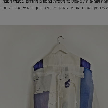
שמתמחה בטיפול בטראומה ושמאז ה 7 באוקטובר מטפלת במפונים מהדרום ובניצולי הנו
עי הזמן והזמינה אמנים למהלך יצירתי משותף שמביא מסר של תקווה,