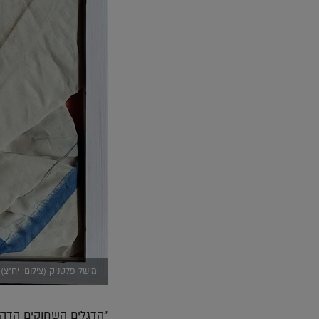
מישל פלטניק (צילום: יח"צ)
"הדגלים השחוקים הדהד