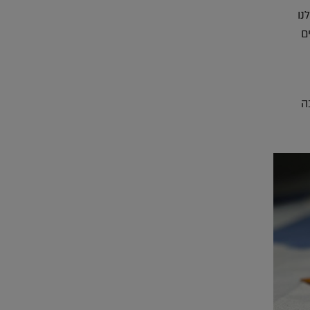
נו
ם
ה