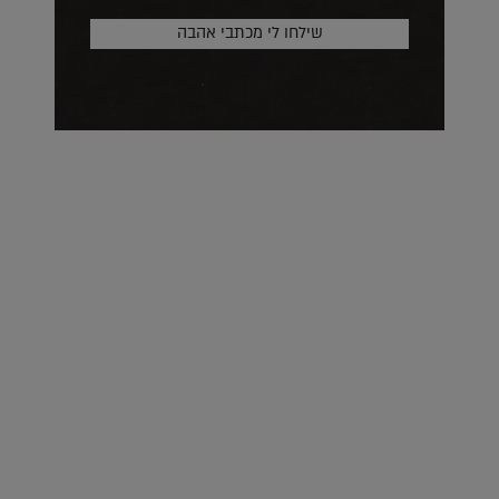
על העושר והכוח שבצבע: ריאיון עם המעצבת בטאן לורה ווד |
23.02.2026