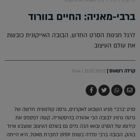
דף הבית
כללי
ברבי-מאניה: החיים בוורוד
ברבי-מאניה: החיים בוורוד
לרגל חגיגות הסרט החדש, הבובה האייקונית כובשת
את עולם העיצוב
קרלה רטאוס
|
21.07.2023 | 0:44
שלח
שתף
צייץ
שתף
בדואר
ב-
ב-
ב-
אלקטרוני
Whatsapp
Twitter
Facebook
סרט 'ברבי' מגיע השבוע לאקרנים, גרסה קולנועית חדשה של
גרטה גרוויג לבובה הכי אהודה בהיסטוריה. קשה לפספס את
קידומו של הסרט ובואו הכה גלים גם בעולם העיצוב שנצבע וורוד
בוהק. הבובה ברבי נולדה בשנת 1959 לחברת מאטל, היא הייתה