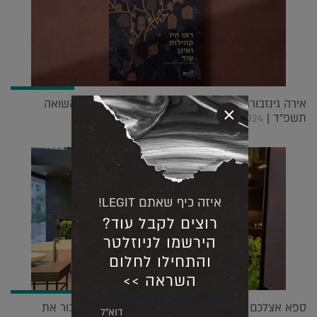
אירה גינזבורג זכתה בתחרות עיצוב הכרזה של יום השואה
×
תשפ"ד |
05.05.2024
איזה כיף שאתם LEGIT!
רוצים לקבל עוד?
הירשמו לניוזלטר
והתחילו לחלום
השראה >>
ספא אצלכם בבית: איך לעצב את חדר הרחצה ולעבור את