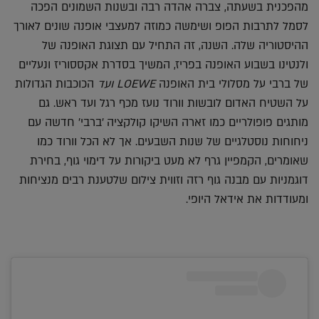
מהפכנית בשעתה, צברה אהדה רבה ובשנות השמונים הפכה
לסמל לתרבות הפופ ושימשה כמוזה למעצבי אופנה שונים לאורך
ההיסטוריה שלה. השנה, זה התחיל עם תצוגת האופנה של
ולנטינו בשבוע האופנה בפריז, המשיך בסדרת אקססוריז ונעליים
של ברבי על מסלולי בית האופנה
LOEWE
ועד
הכוכבות הגדולות
על השטיח האדום לובשות וורוד נועז מכף רגל ועד ראש. גם
מותגים פופולריים כמו זארה השיקו קולקציה 'ברבי' חדשה עם
ניחוחות נוסטלגיים של שנות השבעים. אך לא הכל וורוד כמו
שאומרים, הקמפיין גרף לא מעט ביקורות על דימוי גוף, בחירת
דוגמניות עם מבנה גוף רזה וזווית צילום שלטענת רבים מנציחות
ומעודדות את אידאל היופי.