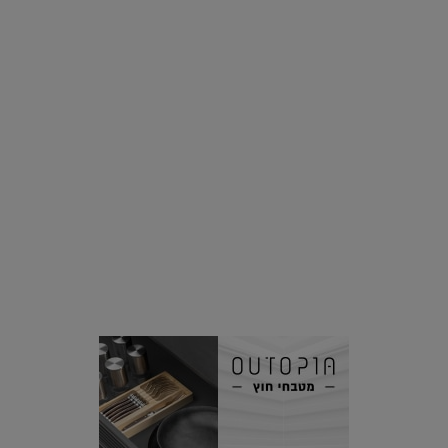
בצמחים |
15.08.2019
סביבה
הוסיפו לרשימת הדברים שנעשה אחרי: אי פרטי שכולו פארק
מים עתידני |
07.02.2021