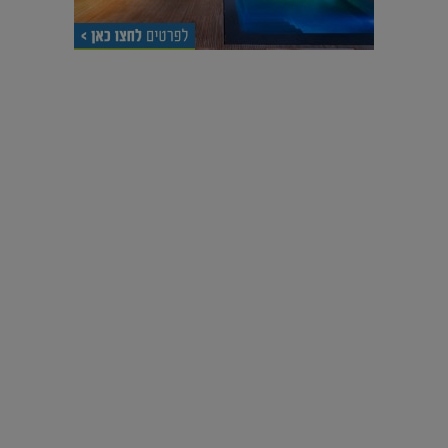
עיצוב עולמי - פריז
כל הדרך משוקולד בזיליקום ועד מוזיאון רודן – האייטם המלא |
04.04.2019