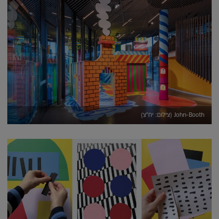
John-Booth (צילום: יח"צ)