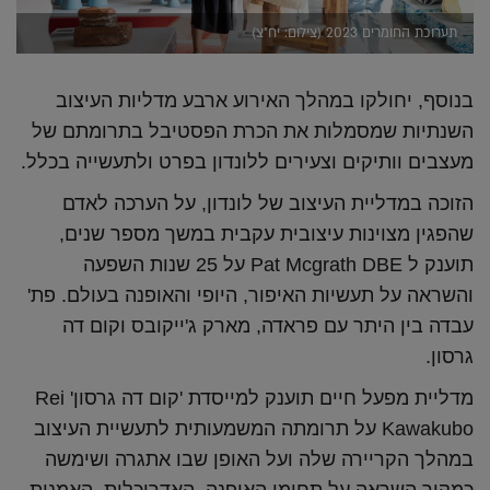
תערוכת החומרים 2023 (צילום: יח"צ)
בנוסף, יחולקו במהלך האירוע ארבע מדליות העיצוב
השנתיות שמסמלות את הכרת הפסטיבל בתרומתם של
מעצבים וותיקים וצעירים ללונדון בפרט ולתעשייה בכלל.
הזוכה במדליית העיצוב של לונדון, על הערכה לאדם
שהפגין מצוינות עיצובית עקבית במשך מספר שנים,
תוענק ל Pat Mcgrath DBE על 25 שנות השפעה
והשראה על תעשיות האיפור, היופי והאופנה בעולם. פת'
עבדה בין היתר עם פראדה, מארק ג'ייקובס וקום דה
גרסון.
מדליית מפעל חיים תוענק למייסדת 'קום דה גרסון' Rei
Kawakubo על תרומתה המשמעותית לתעשיית העיצוב
במהלך הקריירה שלה ועל האופן שבו אתגרה ושימשה