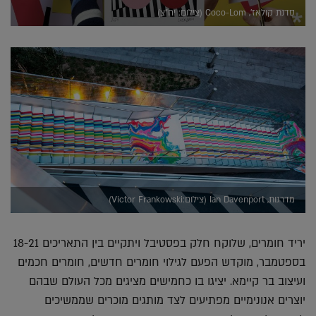
סדנת קולאז', Coco-Lom (צילום: יח"צ)
מדרגות, Ian Davenport (צילום:Victor Frankowski)
יריד חומרים, שלוקח חלק בפסטיבל ויתקיים בין התאריכים 18-21
בספטמבר, מוקדש הפעם לגילוי חומרים חדשים, חומרים חכמים
ועיצוב בר קיימא. יציגו בו כחמישים מציגים מכל העולם שבהם
יוצרים אנונימיים מפתיעים לצד מותגים מוכרים שממשיכים