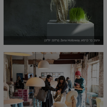
עיצוב בר קיימא, Zena Holloway (צילום: יח"צ)