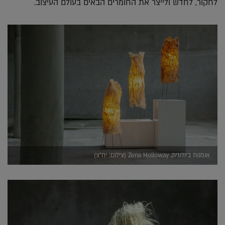
לחקור, לחדש ולייצר את החומרים הבאים בעולם העיצוב.
אומנות ביולוגית, Zena Holloway (צילום: יח"צ)