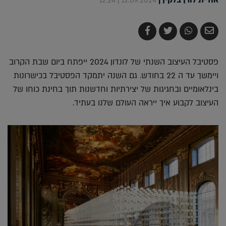
12.09.2024 | 12:24
שלח
שתף
צייץ
שתף
בדואר
ב-
ב-
ב-
אלקטרוני
Whatsapp
Twitter
Facebook
פסטיבל העיצוב השנתי של לונדון 2024 ייפתח ביום שבת הקרוב
ויימשך עד ה 22 בחודש. גם השנה יתמקד הפסטיבל בכישרונות
בינלאומיים ובחגיגות של יצירתיות וחדשנות תוך בחינת כוחו של
העיצוב לקבוע איך ייראה העולם שלנו בעתיד.