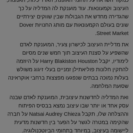
כמקור השראה על תחומי ה
אופנה, האדריכלות, האמנות,
העיצוב וקמעונאות. עוד מוענקת לה המדליה על כך
שהגדירה מחדש את הגבולות שבין שווקים יצירתיים
שונים בעולם הקמעונאות עם מותג החנויות Dover
Street Market.
את
מדליית העיצוב לכישרון צעיר, המוענקת לאדם
שהשפיע על סצנת העיצוב תוך חמש שנים מסיום
לימודיו, יקבל Harry Blakiston Houston על ה
יוזמה
להתקין חלונות פוליאתילן זמניים בעלי זיגוג משולש
בעלות נמוכה בבתים שנפגעו מפצצות ברחבי אוקראינה
שסועת המלחמה.
ואת ה
מדליה לחדשנות עיצובית, המוענקת לאדם שבנה
עסק אחד או יותר שבו עיצוב נמצא בבסיס הפיתוח
וההצלחה שלו, תקבל Natsai Audrey Chieza על חברה
שהקימה
במטרה לגשר על הפער בין חדשנות מדעית
ליישומה בעיצוב, במיוחד בתחומי הביוטכנולוגיה.