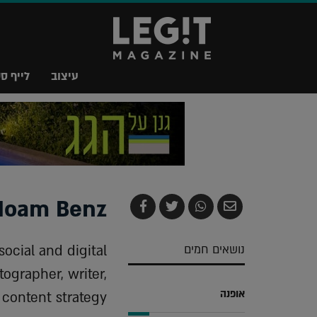
עיצוב
לייף סט
Noam Benz
שלח
שתף
צייץ
שתף
בדואר
ב-
ב-
ב-
אלקטרוני
Whatsapp
Twitter
Facebook
נושאים חמים
social and digital
ographer, writer,
אופנה
content strategy