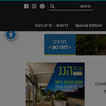
לעמוד
לעמוד
לעמוד
חפש
ה-
ה-
ה-
Facebook
Instagram
Ppinterest
של
של
של
Special Edition
דרושים – לג'יט ג'ובס
מגזין
מגזין
מגזין
לג'יט
לג'יט
לג'יט
Legit
Legit
Legit
Magazine
Magazine
Magazine
Conte