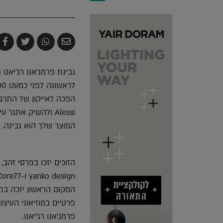
שלח
שתף
צייץ
ש
בדואר
ב-
ב-
ב
אלקטרוני
Whatsapp
witter
k
גבינת פרמג'אנו רג'יאנו
Alessi ולהשיק את
המוצר שלך הוא גבינה.
הזוכים יזכו בפרסי זהב
המקום הראשון יזכה בחוו
פרמג'אנו רג'יאנו.