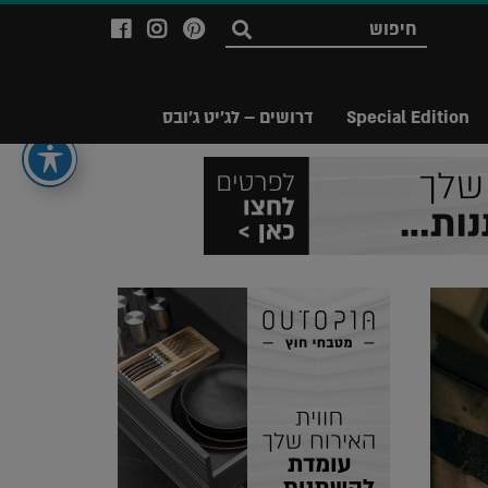
לעמוד
לעמוד
לעמוד
חפש
ה-
ה-
ה-
Facebook
Instagram
Ppinterest
של
של
של
Special Edition
דרושים – לג'יט ג'ובס
מגזין
מגזין
מגזין
לג'יט
לג'יט
לג'יט
Legit
Legit
Legit
Magazine
Magazine
Magazine