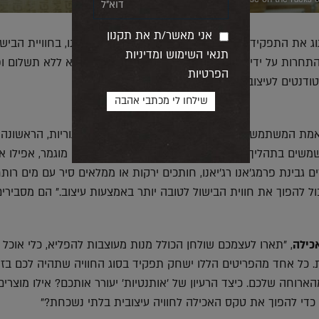
אני מאשר/ת את תקנון
ג את התפקיד שממלאת האותנטיות של הפרמז'ן שלנו, בחוויית הבישו
תנאי השימוש ומדיניות
התחרות על ידי המארגנים, "ההרשמה וההשתתפות היא ללא תשלום ו
הפרטיות
ודנטים לעיצוב."
באמת המשתמשת העיקרית במוצר. לתחרות שלוש קטגוריות, הראשונה
משים בתהליך הבישול – החל מהכנת מזון ועד מתכון מוגמר, אפילו א
ים גבינת פרמג'אנו רג'יאנו, חותכים ירקות או ממלאים סיר עם מים רות
ול להפוך את חווית הבישול לטובה יותר באמצעות עיצוב." הם מסבירים
כילה
, "תארו לעצמכם שולחן הכולל מנות מעוצבות להפליא, כלי אוכל מ
ת. כל אחד מהפריטים הללו ישחק תפקיד בסוג החוויה שתהיה לכם בזמ
ארוחה שלכם. כיצד הרעיון של 'אותנטיות' יעורר אותכם? אילו מוצרים
די להפוך את טקס האכילה לחוויה עיצובית בלתי נשכחת?"