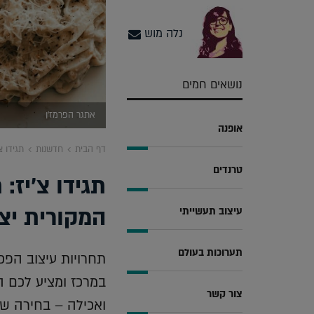
נלה מוש
נושאים חמים
אתגר הפרמז'ן
אופנה
דף הבית
חדשנות
תגידו צ
טרנדים
תגידו צ'יז:
המקורית יצ
עיצוב תעשייתי
תערוכות בעולם
תחרויות עיצוב הפכ
במרכז ומציע לכם הז
צור קשר
ואכילה – בחירה ש