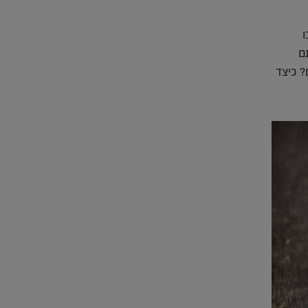
ו
ם
? כיצד