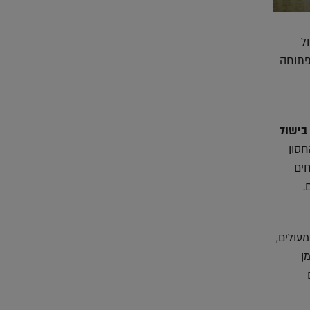
ל
פתוחה
בישול
חסון
חים
.
עולים,
ן