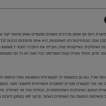
תף
-
Faceboo
T
 מיוצרת היום עם אותם מרכיבים פשוטים ומקומיים ואותן שיטות ייצור ש
לראשונה לפני כמעט 1,000 שנה. ההתחייבות הזו לאותנטיות, היא אחת מהסיבות הרבות ל
הפכה לאייקון של התרבות האי
גר עיצוב חדש, מיוחד ואפילו קצת הומוריסטי. בכל זאת, לא כל יום המשת
, כסף וארד, כמו גם בתשומת לב תקשורתית באמצעות נותני החסות לת
yanko design ו-Core77, שני גופי תקשורת מוכרים למעצבים תעשייתיים ולמעצבי מוצר. בנוסף
יית העיצוב האיטלקית האולטימטיבית, הכוללת טיול זוגי לאיטליה, סיו
פרטיים במוזיאוני העיצוב ובאולמות התצוגה של השותפים באתגר, וביקור 