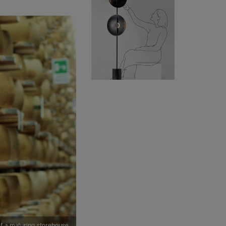
f a maturing storehouse