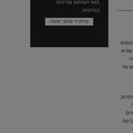
תנאי השימוש ומדיניות
הפרטיות
פותחו
כך שהיא
טלקית. האייקוניות שלה, הובילה את החברה לחבור ל Kartell ול-
מש של
חרות,
,
רים
VIP במתקן להכנת גבינות