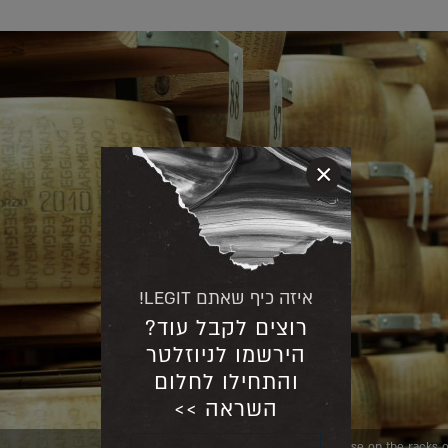
×
איזה כיף שאתם LEGIT!
רוצים לקבל עוד?
הירשמו לניוזלטר
והתחילו לחלום
השראה >>
wheels of cheese on the racks o