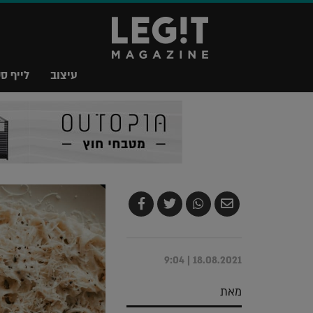
עיצוב
לייף סט
שלח
שתף
צייץ
שתף
בדואר
ב-
ב-
ב-
אלקטרוני
Whatsapp
Twitter
Facebook
18.08.2021 | 9:04
מאת