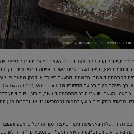
grated parmesan cheese on wooden cutting
פר מעצבים ואנשי חדשנות, ביניהם מעצב המוצר מאורו פורצ'יני שה
להיות CDO בחברת פפסי ובחברת 3M, מעצב העל קארים ראשיד, אייסה בירסל וביבי סק, 
רסים המתמחה בעיצוב וחדשנות, המעצב ריצ'רד אייסרמן שמאחוריו עו
קריירת עיצוב ענפה בה שיתף פעולה בין היתר עם הסטודיו של ss, IDEO, Whirlpool
יאטרו רובאטי, מעצב שוויצרי מוכר המתמחה בעיצוב, מיתוג, שיווק ויעוץ לבכ
. רובאטי מכהן כיום כיועץ בתחום לפרמג'אנו רג'יאנו וחברות מזון נוס
צורה דיגיטלית באמצעות ניקוד שיקצה נקודות לכל פרויקט והמוצר 
כה באופן אוטומטית. "במידה ויהיה תיקו" הם מסבירים, "תהיה לשופטי