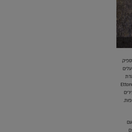
ספיק
הבעלים
מדת
Ettore Sottsa,
ירים
פות.
עם
ם