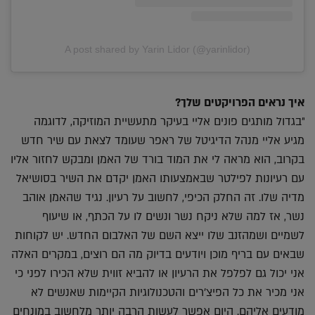
A post shared by Yarin Lidor (@yarinlidor)
איך נראים הפרויקטים שלך?
"בגדול מותגים פונים אליי בעיקר מתעשיית המוזיקה, לדוגמה
מגיע אליי מנהל הדיגיטל של ראפר שעומד לצאת עם שיר חדש
בקרוב, הוא מראה לי את המוד בורד של האמן ומבקש לחזור אליו
עם רעיונות לפילטר שבאמצעותו האמן יקדם את השיר בסושיאל
מדיה שלו. זה החלק הכיפי, לחשוב על רעיון. נגיד שהאמן אוהב
נשר, אז למה שלא ניקח נשר ונשים לו על הכתף, או שיעוף
לשמיים ושמהזנב שלו ייצא השם של האלבום החדש. יש לקוחות
שבאים עם בריף מוכן ויודעים בדיוק מה הם רוצים, במקרים האלה
אני יכול גם לפלפל את הרעיון או להביא זווית שלא הכירו לפני כי
אני מכיר את כל הפיצ'רים והטכנולוגיות הקיימות שאנשים לא
מודעים אליהם. היום אפשר לעשות הרבה יותר מלחשוב במונחים