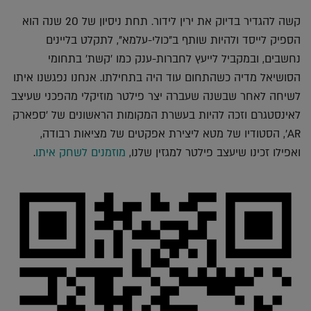
אלקטרוני
Whatsapp
Twitter
Facebook
קשה להגדיר בדיוק את ירין לידור. תחת ניסיון של 20 שנה הוא
הספיק לייסד ולהיות שותף ב"כולי-עלמא", לתקלט בליינים
נחשבים, ובמקביל לייעץ לחברות-ענק כמו 'קשת' בתחומי
הסושיאל מדיה כשהתחום עוד היה בתחילתו. אנחנו נפגשנו איתו
לשיחה לאחר שבשנה שעברה יצר פילטר מוזיקלי מהפכני שעיצב
לאינסטגרם וזכה להיות בעשרת המקומות הראשונים של 'ספארק
AR', הסטודיו של מטא ליצירת אפקטים של מציאות רבודה,
ואפילו זכינו שיעצב פילטר למגזין שלנו,
מוזמנים לשחק איתו
.