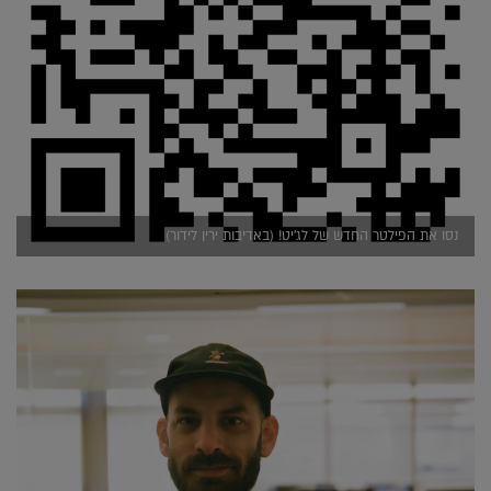
נסו את הפילטר החדש של לג'יט! (באדיבות ירין לידור)