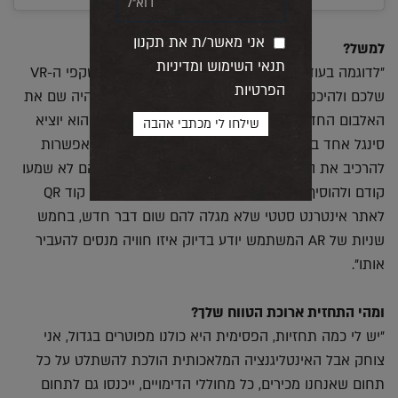
אני מאשר/ת את תקנון
למשל?
תנאי השימוש ומדיניות
"לדוגמה בעוד לא הרבה שנים תוכלו להרכיב את משקפי ה-VR
הפרטיות
שלכם ולהיכנס לעולם המוזיקה של The Weeknd, יהיה שם את
האלבום החדש שלו ויחד עם כל הסינגלים שלו אולי הוא יוציא
סינגל אחד בגרסת unpacked וייתן למעריצים את האפשרות
להרכיב את השיר מחדש, לחשוף אותם לערוצים שהם לא שמעו
קודם ולהוסיף להם עוד המון נספחים. במקום לסרוק קוד QR
לאתר אינטרנט סטטי שלא מגלה להם שום דבר חדש, בחמש
שניות של AR המשתמש יודע בדיוק איזו חוויה מנסים להעביר
אותו".
ומהי התחזית ארוכת הטווח שלך?
"יש לי כמה תחזיות, הפסימית היא כולנו מפוטרים בגדול, אני
צוחק אבל האינטליגנציה המלאכותית הולכת להשתלט על כל
תחום שאנחנו מכירים, כל מחוללי הדימויים, ייכנסו גם לתחום