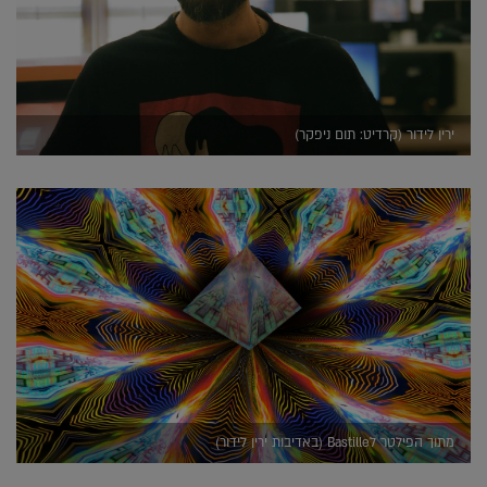
ירין לידור (קרדיט: תום ניפקר)
מתוך הפילטר לBastille (באדיבות ירין לידור)