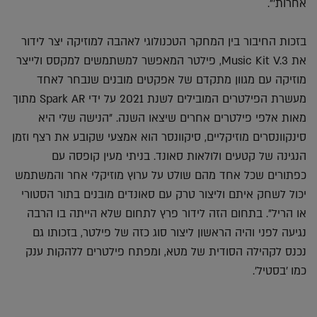
אחרות'".
בזכות החיבור בין המחקר הטכנולוגי לאהבה למוזיקה יצר לידור
את Music Kit V.3, פילטר המאפשר למשתמשים למקסס ולייצר
מוזיקה עם מגוון מתקדם של אפקטים מובנים שנבחר לאחד
מעשרת הפילטרים המובילים לשנת 2021 על ידי Spark AR מתוך
מאות אלפי פילטרים אחרים שיצאו השנה. "הנישה שלי היא
סינקוונסרים מוזיקליים, סיקוונסר הוא אמצעי שקובע את רצף וזמן
הנגינה של קטעים ולולאות סאונד. בניתי מעין קופסה עם
כפתורים שכל אחד מהם שולט על ערוץ מוזיקלי אחר והמשתמש
יכול לשחק איתם וליצור טרק עם סאונדים מובנים בתור הסטורי
או הריל". בתחום הזה לידור פרץ לתחום שלא הייתה בו הרבה
נגיעה לפני והיה הראשון ליצור סוג כזה של פילטר, בזכותו גם
נכנס לקהילה הסודית של מטא, ומפתח פילטרים ללהקות ענק
כמו 'בסטיל'.