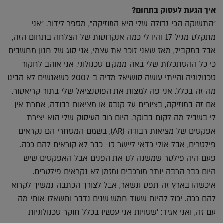
איך הגעת לעסוק בתחום?
"התשוקה הכי גדולה שלי היא המוזיקה", מספר לידור. "אני
מתקלט מגיל 17 והיו לי כמה אנקדוטות של הצלחה בתחום הזה,
אבל במקביל, מאז שאני זוכר את עצמי, אני סוג של חנון מחשבים
כי כל ההסתכלות שלי באה ממקום טכנולוגי. אני אוהב לחקור
טכנולוגיה והייתי עושה סושיאל מדיה ב-2007 כשאנשים לא הבינו
מה זה בכלל. אני פה למצות את הפוטנציאל שלי בתור קריאטור.
אם זה במוזיקה, בציורים על קנבס או מציאות רבודה, אחרת אין
לי בשביל מה לקום בבוקר. היום רוב העיסוק שלי הוא יצירת
אפקטים של מציאות רבודה (AR), בשמם המסחרי הם נקראים
פילטרים, אבל אולי כדאי ליישר קו- כבר לא קוראים להם ככה.
פעם היה פילטר שמשנה לנו את הפנים אבל האפקטים שיש
היום כבר הרבה יותר מורכבים ומזמן לא נקראים פילטרים.
איכשהו בארץ זה תפס ונשאר, אבל לצורך הכתבה נמשיך לקרוא
להם ככה. יכול להיות שעוד חמש שנים נדבר ותשאלו אותי מה
עם זה, ואני אגיד: 'שטויות אני עכשיו בכלל חוקר טכנולוגיות