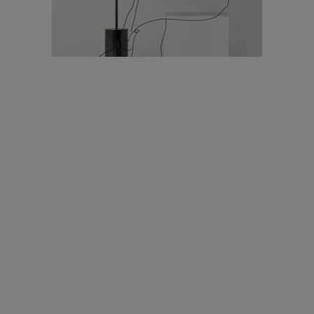
עיצוב עולמי - פריז
כל הדרך משוקולד בזיליקום ועד מוזיאון רודן – האייטם המלא |
04.04.2019