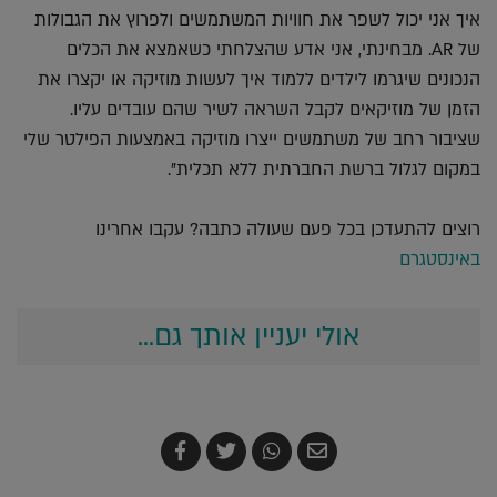
איך אני יכול לשפר את חוויות המשתמשים ולפרוץ את הגבולות
של AR. מבחינתי, אני אדע שהצלחתי כשאמצא את הכלים
הנכונים שיגרמו לילדים ללמוד איך לעשות מוזיקה או יקצרו את
הזמן של מוזיקאים לקבל השראה לשיר שהם עובדים עליו.
שציבור רחב של משתמשים ייצרו מוזיקה באמצעות הפילטר שלי
במקום לגלול ברשת החברתית ללא תכלית".
רוצים להתעדכן בכל פעם שעולה כתבה? עקבו אחרינו
באינסטגרם
אולי יעניין אותך גם...
שלח
שתף
צייץ
שתף
בדואר
ב-
ב-
ב-
אלקטרוני
Whatsapp
Twitter
Facebook