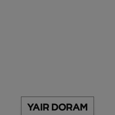
רוצים פיד ירוק יותר? 8 חשבונות אינסטגרם שמצאו אהבה
בצמחים |
15.08.2019
סביבה
הוסיפו לרשימת הדברים שנעשה אחרי: אי פרטי שכולו פארק
מים עתידני |
07.02.2021