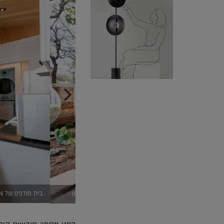
בית מודפס של ICON מבפנים, צילום (Regan Morton Photography)