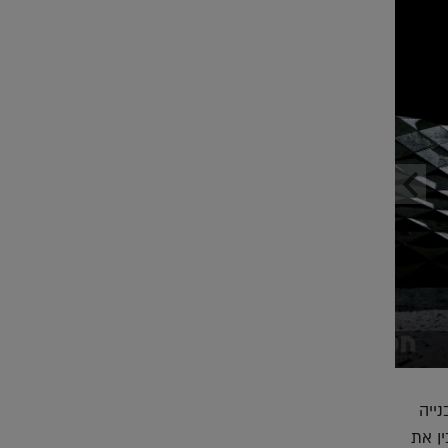
כך זה ייראה על הירח (הדמיה BIG)
ל Icon, חשבנו על בנייה
ן את