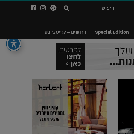
לעמוד
לעמוד
לעמוד
חפש
ה-
ה-
ה-
Facebook
Instagram
Ppinterest
של
של
של
Special Edition
דרושים – לג'יט ג'ובס
מגזין
מגזין
מגזין
לג'יט
לג'יט
לג'יט
Legit
Legit
Legit
Magazine
Magazine
Magazine