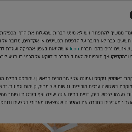
תף
-
Faceboo
T
ד ממשיך להתפתח ויש לא מעט חברות שמעלות את הרף, מכפילות
 תשעים. כבר לא מדובר על הדפסת תכשיטים או אקדחים, מדובר על 
, שאנשים גרים בהם. חברת
Icon
עושה זאת בצפון אמריקה ועוזרת לה
במקסיקו אך תוכניותיה לעתיד מדברות דווקא על הרגע בו תגיע לירח
ת באוסטין טקסס ואמונה על ייצור הבית הראשון שהודפס בתלת ממ
 2018. היא ממוקדת בשלושה ערכים מובילים: נגישות של מחיר, קיימות וזמינות. "ה
ת לעצמו לרכוש בית, בניית בתים אינה יעילה ואף בזבזנית וליותר ממי
ולם." מסבירים בחברה את המסרים שנמצאים מאחורי הקלעים ודוחפי