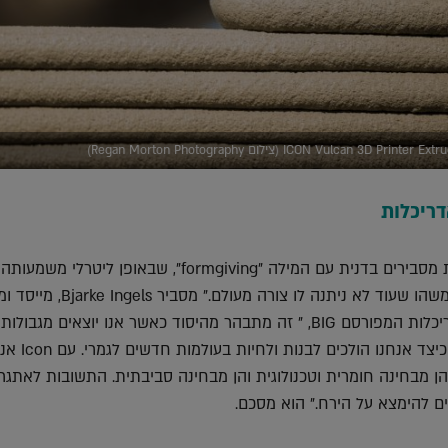
 (צילום Regan Morton Photography)
ריכלות
"את הכוח של אדריכלות מסבירים בדנית עם המילה "formgiving", שבאופן ליטרל
צורה' או 'ללדת צורה' למשהו שעוד לא ניתנה לו צורה מעולם." מסביר
אמנותי של משרד האדריכלות המפורסם BIG, " זה מתבהר מהיסוד כאשר אנו יוצאים מגבו
הארץ ומתחילים לדמיין כיצד אנחנו הולכים לבנו
הן מבחינה חומרית וטכנולוגית והן מבחינה סביבתית. התשובות לאתגרי
ים להימצא על הירח." הוא מסכם.