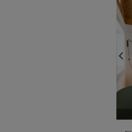
מרכז מבקרים, מודפס גם הוא בכפר המודפס הראשון (צילום Philip Cheung)