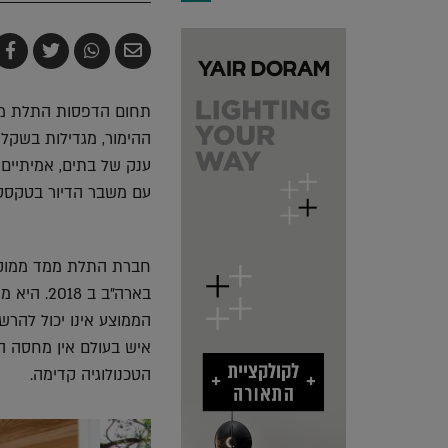
שלח
שתף
צייץ
ש
בדואר
ב-
ב-
ב
אלקטרוני
Whatsapp
witter
k
תחום הדפסות התלת ממ
ההימור, מגדילות בשקל
ענק של בתים, אמיתיים
עם משבר הדיור בטקסס ו
חברת התלת ממד ממוקמ
בארה"ב ב
הממוצע אינו יכול להרשו
איש בעולם אין מחסה ה
הטכנולוגיה קדימה.