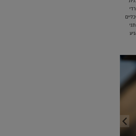
ד הן השיקו את PROJECT OLYMPUS, תוכנית
די
פים אדריכליים
ני
יע