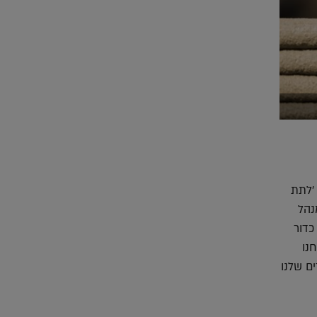
Photography)
י משמעותה 'לתת
 Bjarke Ingels, מייסד ומנהל
לות כדור
ת ולחיות בעולמות חדשים לגמרי. עם Icon אנחנו
ם שלנו