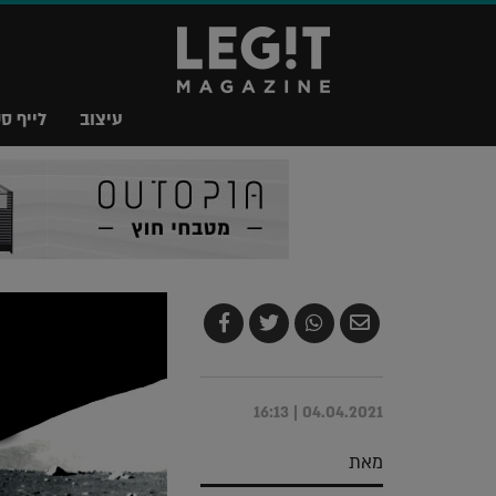
עיצוב
לייף סט
שלח
שתף
צייץ
שתף
בדואר
ב-
ב-
ב-
אלקטרוני
Whatsapp
Twitter
Facebook
04.04.2021 | 16:13
מאת