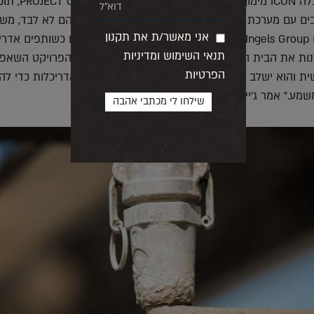
לפני מספר חודשים קיבלה ICON מימון מנאס"א ויח
ים עם מערכת בנייה מותאמת לתנאי בנייה על הירח והם לא לבד, משר
אני מאשר/ת את תקנון
האדריכלות המפורסמים BIG-Bjarke Ingels Group ו- SEArch +, נכנסו גם הם כשות
תנאי השימוש ומדיניות
נות את הבית הראשון של האנושות על כוכב אחר, זה הפרויקט השאפת
הפרטיות
ית והוא ישלב חידושים של מדע, הנדסה, טכנולוגיה ואדריכלות כדי להג
." אמר ג'ייסון באלארד, מייסד שותף ומנכ"ל Icon.