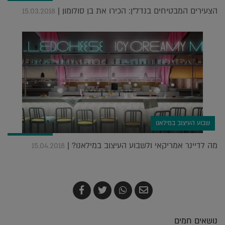
הצעירים המבטיחים בנדל"ן: הכירו את בן סולומון |
15.03.2018
שבוע העיצוב במילאנו
מה לדיינר אמריקאי ולשבוע העיצוב במילאנו? |
15.04.2018
שלח
שתף
צייץ
שתף
בדואר
ב-
ב-
ב-
אלקטרוני
Whatsapp
Twitter
Facebook
נושאים חמים