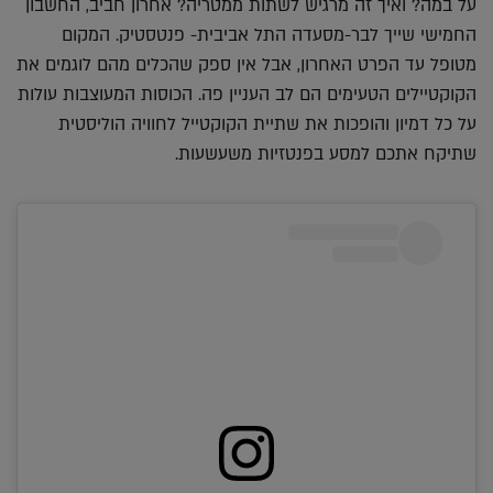
על במה? ואיך זה מרגיש לשתות ממטריה? אחרון חביב, החשבון
החמישי שייך לבר-מסעדה התל אביבית- פנטסטיק. המקום
מטופל עד הפרט האחרון, אבל אין ספק שהכלים מהם לוגמים את
הקוקטיילים הטעימים הם לב העניין פה. הכוסות המעוצבות עולות
על כל דמיון והופכות את שתיית הקוקטייל לחוויה הוליסטית
שתיקח אתכם למסע בפנטזיות משעשעות.