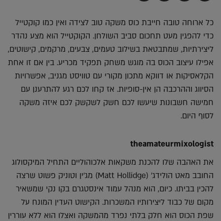
בדואר
ב-
ב-
ב-
אלקטרוני
Whatsapp
Twitter
Facebook
כל ארוחה טובה חייבת כוס משקה טוב לצידה ואין כמו קוקטייל
כדי להפגין מעט תחכום סביב השולחן. הקוקטייל הוא מצע נהדר
ליצירתיות, שמתבטאת בשילוב טעמים, צבעים, מרקמים, קישוטים,
אפילו עיצוב הכוס בה מוגש משחק תפקיד מכריע. בין אם זו אחת
הקלאסיקות או דווקא מתכון מקורי עם טוויסט מגניב, אפשרויות
הסיווג וההרכבה הן אין-סופיות. אז קחו לכם רגע להתרענן עם
חמישה חשבונות שיעשו לכם חשק לשקשק לכם איזה משקה
לסוף היום.
theamateurmixologist
את האהבה שלו להכנת משקאות אלכוהוליים התחיל המיקסולוג
החובב מאט הולידג' (Matt Hollidge) מג'ין וטוניק פשוט שרצה
להכין בביתו. כיום, הוא מנהל עמוד אינסטגרם בקו נקי שמשאיר
מקום של כבוד ליצירותיו המשכרות. הקישוט העדין המונח על
שפת הכוס הוא חלק בלתי נפרד מהמשקה ואצלו הוא ללא עוררין