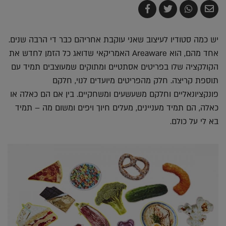
שלח
שתף
צייץ
שתף
בדואר
ב-
ב-
ב-
אלקטרוני
Whatsapp
Twitter
Facebook
יש כמה סטודיו לעיצוב שאני עוקבת אחריהם כבר די הרבה שנים.
אחד מהם, הוא Areaware האמריקאי שדואג כל הזמן לחדש את
הקולקציה שלו בפריטים אסתטיים ומתוקים שמעוצבים תמיד עם
תוספת קריצה. חלק מהפריטים מיועדים לנוי, חלקם
פונקציונאליים וחלקם משעשעים ומשחקיים. בין אם הם כאלה או
כאלה, הם תמיד מעניינים, מעלים חיוך ויפים ומשום מה – תמיד
בא לי על כולם.