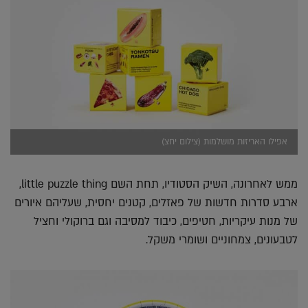
אפילו האריזות מושלמות (צילום יחצ)
ממש לאחרונה, השיק הסטודיו, תחת השם little puzzle thing,
ארבע סדרות חדשות של פאזלים, קטנים יחסית, שעליהם איורים
של מנות עיקריות, חטיפים, כיבוד למסיבה וגם ברוקולי וחציל
לטבעונים, צמחוניים ושומרי משקל.