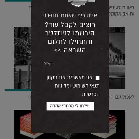
תאווה לעיניים: 5 חשבונות אינסטגרם מעוררי השראה
ותיאבון/קוקטיילים |
21.02.2022
איזה כיף שאתם LEGIT!
רוצים לקבל עוד?
הירשמו לניוזלטר
והתחילו לחלום
השראה >>
אני מאשר/ת את תקנון
תנאי השימוש ומדיניות
הפרטיות
לאכול עם העיניים: ריאיון עם אסף קרלה |
02.07.2023