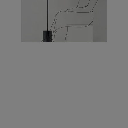
עיצוב עולמי - פריז
כל הדרך משוקולד בזיליקום ועד מוזיאון רודן – האייטם המלא |
04.04.2019