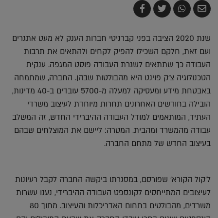
שלח
שתף
צייץ
שתף
בדואר
ב-
ב-
ב-
אלקטרוני
Whatsapp
Twitter
Facebook
שנת 2020 הציבה בפני קברניטי חברות הענק לא מעט אתגרים
ועם זאת, חלקם השכילו להפיק לקחים ולהתאים את תרבות
העבודה כך שתתאים לשגרת העבודה פוסט המגפה. ענקית
הטכנולוגיה צ'ק פוינט היא מהבולטות שבהן. החברה, שמתמחה
באבטחת מידע ומעסיקה למעלה מ-5700 עובדים ב-40 מדינות,
הובילה בחודשים האחרונים תחרות מיוחדת לעיצוב משרדי
העתיד, המותאמים למודל העבודה ההיברידי החדש, זה המשלב
עבודה מהמשרד ומהבית. המטרה: ליישם את המוצלחים שבהם
בעיצוב החדש של מתחם החברה.
ל'קול הקורא' שפורסם, במסגרתו ביקשה החברה לקבל רעיונות
לעיצובים המתייחסים לקונספט העבודה ההיברידי, נענו עשרות
משרדים, מהבולטים בתחום האדריכלות והעיצוב. מתוך 80