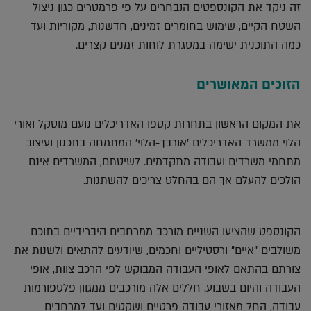
זה ניקד את הקונספטים הנבחרים על פי פרמטרים כגון ניצול
השטח הקיים, שימוש בחומרים זמינים, חדשנות, מקוריות ועד
כמה התוכנית ישימה במסגרת לוחות זמנים קצרים.
הזוכים המאושרים
את המקום הראשון בתחרות קטפו האדריכלים נועם מוסקל ואורי
הלוי ממשרד האדריכלים 'אורבך-הלוי' המתמחה בתכנון ועיצוב
מתחמי משרדים ועבודה מתקדמים. לשיטתם, המשרדים אינם
הולכים להעלם אך הם בהחלט צריכים להשתנות.
הקונספט שהציעו השניים מורכב ממרחבים היברידיים בתוכם
משולבים "איים" ורסטיליים וחכמים, שיודעים להתאים ולשנות את
צורתם בהתאם לאופי העבודה המבוקש לפי הרכב צוות, אופי
העבודה והיום בשבוע. חללים אלה מורכבים ממגוון פלטפורמות
עבודה, החל מאזורי עבודה פרטיים ושקטים ועד למרחבים