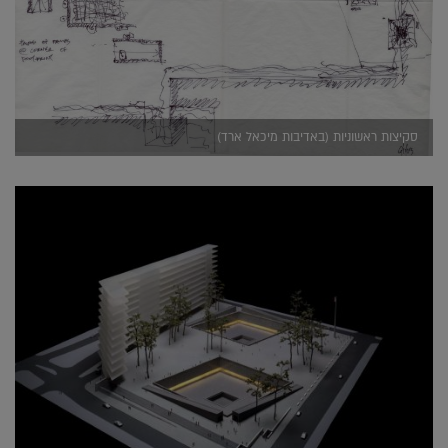
סקיצות ראשוניות (באדיבות מיכאל ארד)