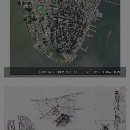
מיקום אתר ההנצחה בעיר ניו יורק (באדיבות מיכאל ארד)