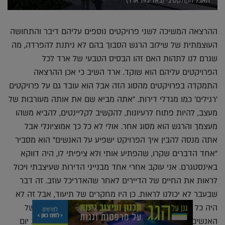
האבל הקולקטיבי (באדיבות ארד)
ההרצאה המשיכה לשני פרויקטים נוספים עליהם דיבר והתחושה
העוצמתית של שילוב הרגש הסבוך בהם לא ניתנת להפרדה, מה
שגרם לנו לתהות האם זהו הבסיס הטבעי של ארד לכל
הפרויקטים עליהם הוא שוקד. ארד השיב כי אכן ההרצאה
התמקדה בפרויקטים מהסוג הזה אבל הוא עובד גם על פרויקטים
'רגילים' כמו מגדלי דירות. "אתה מביא שם את אותה מעורבות של
מעצב, להיות פתוח לרעיונות, להקשיב לקליינטים, להביא משהו
מעצמך והרגש הוא מסוג אחר. אולי לא כל כך אמוציונלי אבל
אתה מנסה להבין איך הפרויקט ישפיע על האנשים" הוא מסביר
"אחד הדברים שקרו, שהפתיע אותי ולא ציפיתי לו, היה דווקא
באינסטגרם. אני עוקב אחרי אחד מבנייני הדירות שעיצבתי ויכול
לראות את החיים של הדיירים לאחר שהאדריכל עוזב. זה דבר
שבעבר לא יכולנו לראות. כן היו מחקרים של תיעוד, אבל זה לא
היה כל כך אישי. פתאום עכשיו, אתה רואה את התמונות של
האנשים עם הכלב שלהם על הספה או מצטלמים במסיבת יום