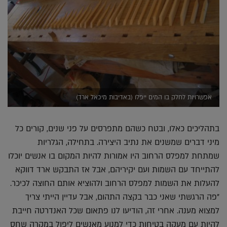
אפשרויות לחלק בו המים ייפלו (באדיבות מיכאל ארד)
בתהליכים כאלו, ובטח כשהם מתפרסים על פני שנים, קורים כל
מיני דברים שמשנים את נתיב היצירה. בתחילה, הגלריות
שמתחת למפלס הרחוב היו אמורות להיות המקום בו אנשים יוכלו
להתייחד עם השמות ועם יקיריהם, אבל אז התבקש ארד דווקא
להעלות את השמות למפלס הרחוב ולהוציא אותם החוצה לכיכר.
"פה הרגשתי שאני כבר בקצה התהום, אבל עדיין הייתי צריך
למצוא מענה. אחרי זה, הודיעו לנו פתאום שכל האנדרטה חייבת
להיות עם מעקה בטיחות כדי למנוע מאנשים ליפול במקרה שחס