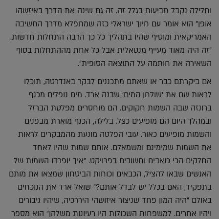
וחלילה נקבל תביעות בגלל זה. זה גם שינה את הדרך באיזשהו
אופן" הוא אומר עם חיוך ישראלי כזה שמתפלא מדרך החשיבה
האמריקאית ומוסיף שהיו בתהליך כל כך הרבה התחלות חדשות.
"זה היה מאוד מעייף מנטאלית אבל כל אחת מההתחלות בסוף
השאירה את חותמה על התוצאה הסופית".
אם ביקרתם כבר או שאתם מתכננים לבקר באנדרטה, תוכלו
לראות שם את 'שולחן המים' שבנה ארד. מים נופלים מכנף
ברונזה שבה השמות חקוקים. הם מוחסרים מפלטת הברזל
ובמהלך היום הם מופיעים כצל. בלילה, הכנף מוארת מבפנים
והשמות מופיעים כאור. עובי הפלטה מונעת מהמבקרים לראות
את השמות שמימינם ומשמאלם. אותם שמות שהיו לאחד
החלקים הכי כואבים וחשובים בפרויקט. "איך יופרדו השמות של
האנשים שבאו להציל, הכבאים וכוחות הביטחון שמצאו את מותם
בתפקיד, האם בכלל יש לבדל אותם?" שואל ארד את הנוכחים
באולם "היה המון פחד שניצור איזושהי היררכיה, שיהיו גיבורים
ויהיו אחרים. למשפחות השכולות היו רעיונות משלהן" הוא מספר