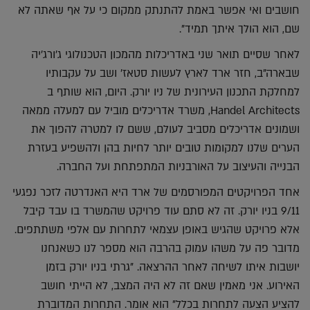
חושבים ואי אפשר באמת להתנתק ממקום כי על אף שאתה לא
שם, הוא הולך איתך תמיד".
לאחר שסיים תואר שני באדריכלות מהמכון הטכנולוגי ג'ורג'יה
שבארה"ב, חזר ארד לארץ לעשות סטאז' ושב על עקבותיו
למחלקת התכנון העירונית של ניו יורק. היום, הוא שותף ב
Handel Architects, משרד אדריכלים מוביל עם למעלה ממאה
ושמונים אדריכלים מסביב לעולם, ששם לו למטרה להפוך את
הערים שלנו למקומות טובים יותר לחיות בהן ולהשפיע בעזרת
הבנייה והעיצוב על האורבניות המתפתחת ועל החברה.
אחד הפרויקטים המפורסמים של ארד היא האנדרטה לזכר נפגעי
9/11 בניו יורק. זה לא סתם עוד פרויקט שהמשרד בו עבד קיבל
אלא פרויקט שהגיש באופן עצמאי לתחרות עם אלפי משתתפים.
מדובר פה על משהו עמוק בהרבה הוא מספר לנו כשאנחנו
יושבות איתו לשיחה לאחר ההרצאה. "גרתי בניו יורק בזמן
האירוע. אני מאמין שאם זה לא היה המצב, לא הייתי חושב
להציע הצעה לתחרות בכלל" הוא אומר. התחרות המדוברת