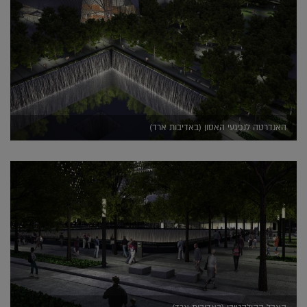
האנדרטה לנפגעי האסון (באדיבות ארד)