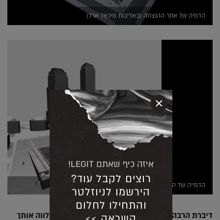
הדמיה של אתר ההנצחה (באדיבות מיכאל ארד)
×
איזה כיף שאתם LEGIT!
רוצים לקבל עוד?
הדמייה של האנדרטה לנפגעי 9/11 (באדיבות מיכאל ארד)
הירשמו לניוזלטר
והתחילו לחלום
דיברת הרבה על יצירה מתוך השראה, זה משהו שמלווה אותך
השראה >>