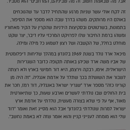
אבל מה שבאמת חשוב זה מה שביניהם, המרחבים" הוא מסביר.
זה לקח אולי עשר שניות מרגע שהתחיל לדבר עד שהנוכחים
באולם היו מרותקים. משהו בדרך שבה הוא מספר את הסיפור,
בתמונות, בשרטוטים ובסקיצות הידניות שהקרין על הקיר מאחוריו
ומשהו ברמת החיבור שלו לפרויקט המרכזי עליו דיבר, יצר שקט
מוחלט בחלל, של הקשבה ושל רצון לשמוע כל מילה ומילה.
מיכאל ארד נולד בשנת 1969 בלונדון במהלך שליחות דיפלומטית
של אביו משה ארד שכיהן באותה תקופה כדובר השגרירות
הישראלית. אימו, רבקה וירצמן, היא דור חמישי בארץ ולא רצתה
לשבור את השושלת בכך שתלד על אדמת אנגליה. "זה היה מן
קוריוז כזה" מספר ארד "שגריר ישראל באנגליה, דוד רמז, חכר את
בית החולים שבו נולדתי לעשרים וארבע שעות, כך שתיאורטית
מאוד, אף על פי שלא בצורה מעשית, נולדתי על אדמת ארץ
ישראל למרות שנולדתי בלונדון" אבל הוא מסייג זאת ואומר "דוד
שלי הוא מומחה לענייני קניין והוא אומר שזה לא באמת נחשב".