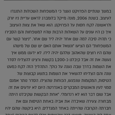
במשך שנתיים הפרויקט נעצר כי המשפחות השכולות התנגדו
לעיצוב. בשנת 2006, מונה מייקל בלומברג לראש עריית ניו יורק
ולראשונה לקח חסות על הפרויקט. הוא שאל את צוות העיצוב
איך כן היו עונים על השאלות הרבות שהיו למשפחות והם הסבירו
כי תהיה סיבה למה שם אחד יהיה ליד שם אחר. "ניצור קשר עם
המשפחות" הם הציעו "ונשאל אותם האם יש שם של מישהו
שהם היו רוצים שהאהוב שלהם יהיה לידו. לא ידענו ממש איך
נעשה את זה אבל קיבלנו כ-1,200 בקשות ורצינו להצליח לסדר
את השמות בדרך שבה נענה על כולן". התהליך הזה לקח כמעט
שנה והם הצליחו להשאיר את השמות בתשע קבוצות של
הטיסות, המקומות שנפגעו, הכוחות שהצילו. הסדר נותר אמנם
סמוי לעין והאנשים המבקרים באנדרטה היום לא יודעים את זה
אבל שום דבר הוא לא רנדומלי. "אחת הבקשות שקיבלנו היתה
מבחורה צעירה שאיבדה את אביה באחת הטיסות וגם את
חברתה הקרובה שהייתה באחד המגדלים. היא ביקשה שהם יהיו