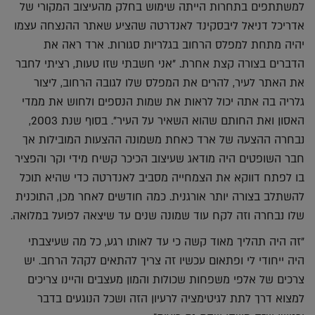
למשתתפים בתחרות הייתה שימוש בחלק מהעיצוב המקורי של
אדריכל דניאל ליבסקינד לאנדרטה שהציע שאתר ההנצחה עצמו
יהיה מתחת למפלס הרחוב בגלריות סגורות. ארד ראה את
הדברים בצורה קצת אחרת. "אני חשבתי שזו טעות, רציתי לחבר
את האתר לעיר, להרים את המפלס שלו לגובה הרחוב, ליצור
גלריה בה אתה יכול לראות את שמות הנספים ולחוש את ממדי
האסון ואת החותם שהוא השאיר על העיר". בסוף שנת 2003,
נבחרה ההצעה של ארד כאחת משמונה ההצעות המובילות אך
חבר השופטים היה מודאג שעיצוב הכיכר קשיח מידי וקר והפציר
בו לפתח דווקא את הצמחייה מסביב לאנדרטה כדי שהיא תוכל
להשתלב בצורה יותר אורגנית. כמה חודשים לאחר מכן, התוכנית
שלו נבחרה וזה לקח עוד שמונה שנים עד שיצאה לפועל במלואה.
"זה היה תהליך מאוד קשה כי עד לאותו רגע, כל מה שעיצבתי
היה ייחודי לי ופתאום עכשיו זה צריך להתאים לקהל הרחב. יש
צרכים של אלפי משפחות שכולות והמון מעצבים והיינו צריכים
למצוא דרך לתת לגיטימציה לרעיון הזה ושכל הנוגעים בדבר