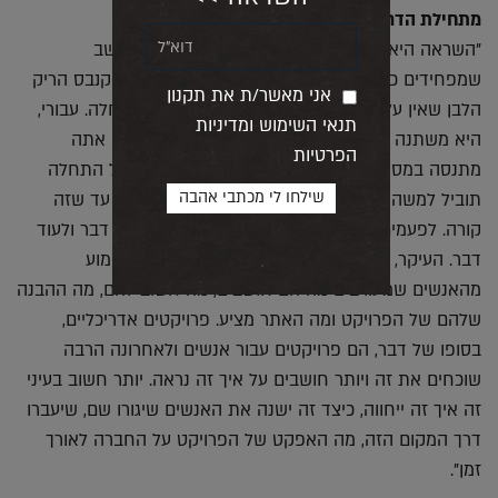
מתחילת הדרך?
"השראה היא מאוד סבוכה, אחד מהדברים שאני חושב
שמפחידים כל מעצב, כל אדריכל, פסל או צייר, זה הקנבס הריק
אני מאשר/ת את תקנון
הלבן שאין עליו כלום וקשה למצוא את נקודת ההתחלה. עבורי,
תנאי השימוש ומדיניות
היא משתנה מפרויקט לפרויקט אבל אני חושב שאם אתה
הפרטיות
מתנסה במספיק התחלות, אתה מצליח בסוף. לא כל התחלה
תוביל למשהו אבל אתה פשוט צריך להמשיך לנסות עד שזה
קורה. לפעמים מוצאים את קצה החוט שמוביל לעוד דבר ולעוד
דבר. העיקר, אני חושב, זה להיות פתוח לתהליך, לשמוע
מהאנשים שמעורבים מה הם חושבים, מה חשוב להם, מה ההבנה
שלהם של הפרויקט ומה האתר מציע. פרויקטים אדריכליים,
בסופו של דבר, הם פרויקטים עבור אנשים ולאחרונה הרבה
שוכחים את זה ויותר חושבים על איך זה נראה. יותר חשוב בעיני
זה איך זה ייחווה, כיצד זה ישנה את האנשים שיגורו שם, שיעברו
דרך המקום הזה, מה האפקט של הפרויקט על החברה לאורך
זמן".