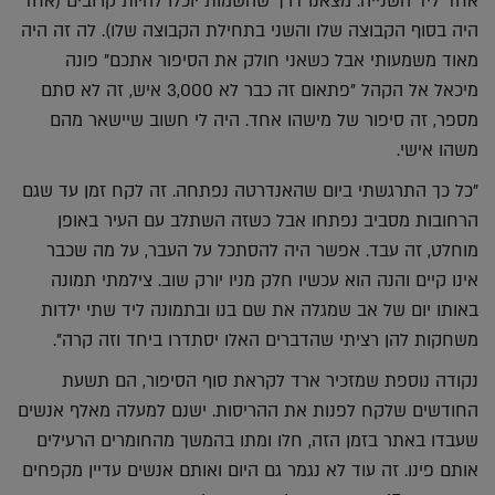
אחד ליד השנייה. מצאנו דרך שהשמות יוכלו להיות קרובים (אחד
היה בסוף הקבוצה שלו והשני בתחילת הקבוצה שלו). לה זה היה
מאוד משמעותי אבל כשאני חולק את הסיפור אתכם" פונה
מיכאל אל הקהל "פתאום זה כבר לא 3,000 איש, זה לא סתם
מספר, זה סיפור של מישהו אחד. היה לי חשוב שיישאר מהם
משהו אישי.
"כל כך התרגשתי ביום שהאנדרטה נפתחה. זה לקח זמן עד שגם
הרחובות מסביב נפתחו אבל כשזה השתלב עם העיר באופן
מוחלט, זה עבד. אפשר היה להסתכל על העבר, על מה שכבר
אינו קיים והנה הוא עכשיו חלק מניו יורק שוב. צילמתי תמונה
באותו יום של אב שמגלה את שם בנו ובתמונה ליד שתי ילדות
משחקות להן רציתי שהדברים האלו יסתדרו ביחד וזה קרה".
נקודה נוספת שמזכיר ארד לקראת סוף הסיפור, הם תשעת
החודשים שלקח לפנות את ההריסות. ישנם למעלה מאלף אנשים
שעבדו באתר בזמן הזה, חלו ומתו בהמשך מהחומרים הרעילים
אותם פינו. זה עוד לא נגמר גם היום ואותם אנשים עדיין מקפחים