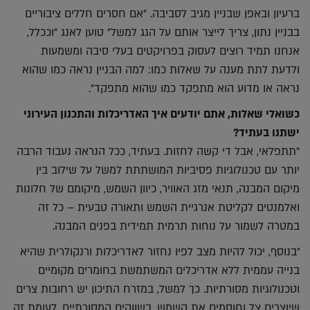
ברעיון ובאפן שבניין מגיב לסביבה. "אם חסרים חללים ציבוריים
בבניין נתון, צריך לייצר אותם על הגג למשל" טוען לאנג "וככלל,
אנחנו תמיד רוצים לעסוק בפרויקטים בעלי סיבה ומשמעות
ולדעת לתת מענה על שאלות כמו: למה הבניין נראה כמו שהוא
נראה או מדוע הוא מתפקד כמו שהוא מתפקד".
כשואלי שאלות, אתם יודעים איך האדריכלות והתכנון העירוני
ישתנו בעתיד?
"תתפלאי, אבל די קשה לחזות. בעתיד, ככל הנראה נעבוד הרבה
יותר עם טכנולוגיות פסיביות המושתתת למשל על שילוב בין
מיקום המבנה, תנאי מזג האוויר, כיוון השמש, מיקומם של חלונות
ואלמנטים לקליטת אנרגיית השמש ותאורה טבעית – כל זה
במטרה לשמור על נוחות תרמית תמידית בפנים המבנה.
"בנוסף, יכול להיות מצב לפיו נחזור לאדריכלות ורנקולרית שהיא
בנייה עממית ללא אדריכלים המשתמשת בחומרים מקומיים
וטכנולוגיות מסורתיות. כך למשל, במזרח התיכון יש רחובות צרים
שיוצרים צל וחוסמים את השמש. בשווקים המסורתיים, לעומת זה,