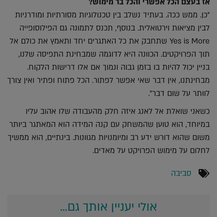
אז בעצם הכל אפשרי והכל בר מימוש?
"כן. ממש ככה. בעתיד נשלב בין טכנולוגיות מסורתיות ומודרניות
לבין מציאות וירטואלית. בנוסף, תכנס לתמונה גם הפילוסופייה
Yes is More שתחבק את כל האתגרים יחד ותאמץ את כולם אל
תוך הפרויקטים. הכוונה היא לדוגמה שמבחינת התפיסה שלנו,
בניין יכול להיות בו בזמן גבוה ונמוך אם אלו דרישות הלקוח.
מבחינתנו, אין דבר שאי אפשר לפתור. הכל פתוח ופתיר ואין צורך
לוותר על שום דבר".
כשאני שואלת אל לאנג איזה חלק מהעבודה שלו אהוב עליו
במיוחד, הוא טוען שהמשחק עם קנה המידה הוא המאתגר ביותר
משום שהוא דורש ידע רב ומיומנויות מגוונות. בינתיים, הוא ממשיך
לחלום על מימוש הפרויקט על מאדים.
סביבה
אולי יעניין אותך גם...