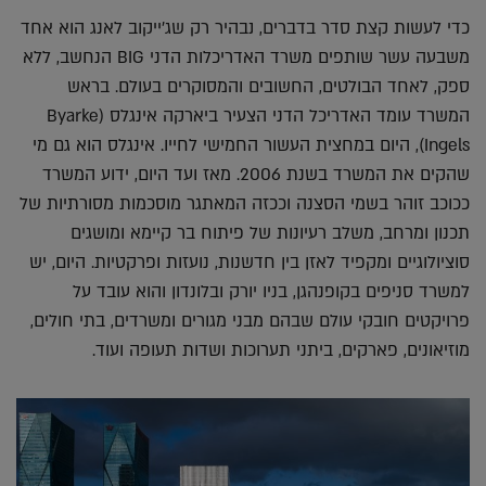
כדי לעשות קצת סדר בדברים, נבהיר רק שג'ייקוב לאנג הוא אחד
משבעה עשר שותפים משרד האדריכלות הדני BIG הנחשב, ללא
ספק, לאחד הבולטים, החשובים והמסוקרים בעולם. בראש
המשרד עומד האדריכל הדני הצעיר ביארקה אינגלס (Byarke
Ingels), היום במחצית העשור החמישי לחייו. אינגלס הוא גם מי
שהקים את המשרד בשנת 2006. מאז ועד היום, ידוע המשרד
ככוכב זוהר בשמי הסצנה וככזה המאתגר מוסכמות מסורתיות של
תכנון ומרחב, משלב רעיונות של פיתוח בר קיימא ומושגים
סוציולוגיים ומקפיד לאזן בין חדשנות, נועזות ופרקטיות. היום, יש
למשרד סניפים בקופנהגן, בניו יורק ובלונדון והוא עובד על
פרויקטים חובקי עולם שבהם מבני מגורים ומשרדים, בתי חולים,
מוזיאונים, פארקים, ביתני תערוכות ושדות תעופה ועוד.