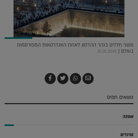
משני חללים בנהר ההדסון לאחת האנדרטאות המפורסמות
בעולם |
16.01.2019
שלח
שתף
צייץ
שתף
בדואר
ב-
ב-
ב-
אלקטרוני
Whatsapp
Twitter
Facebook
נושאים חמים
אופנה
טרנדים