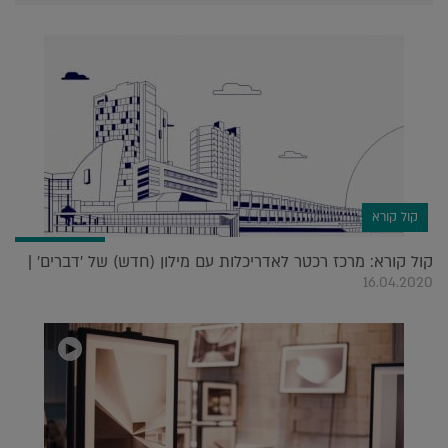
קול קורא
קול קורא: מרכז רכטר לאדריכלות עם מילון (חדש) של 'דברים' |
16.04.2020