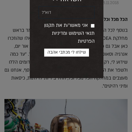
28.11.2018
הכל מכל וכל
אני מאשר/ת את תקנון
בנוסף לכל הפרויקטים בהם מעורב לאנג, הוא גם עומד בראש
תנאי השימוש ומדיניות
מחלקת BIG IDEA המתמחה באתגרים טכניים כמו אלו שהוזכרו
הפרטיות
כאן אבל גם כוללת אנשים שיכולים לייצר תנאים כמו אור יום,
אנרגיה וסאונד וכך לדמות איך יתפקדו מבנים בעתיד. "עד כמה
שידוע לי, רק אנחנו יכולים להבין ולהגיב לתנאים המדומים הללו
ולשפר את המבנים של העתיד" אומר לאנג "אבל בנוסף, אנחנו גם
מעצבים במחלקה הכל מכל וכל, החל בידיות לדלתות, כיסאות
ומיני רהיטים".