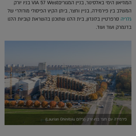
המוזיאון הימי באלסינור, בניין המגוריםVIA 57 West בניו יורק
המשלב בין פירמידה, בניין וחצר, ביתן הקיץ הפיסולי מודולרי של
גלריה
סרפרטיין בלונדון, בית הלגו שתוכנן בהשראת קוביות הלגו
בדנמרק ועוד ועוד.
פירמידה עם חצר בניו יורק (צילום Laurian Ghinitoiu)