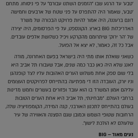
'טבע' עד הרגע שבו "הזמנים השתנו עבורם" על פי ניסוחו. מתחם
'טבע', שאמור היה להתפרס על פני שטח של ארבעים וחמישה
דונם ברעננה, היה אמור להיות פרויקט הבכורה של משרד
האדריכלות BIG בארץ. הקונספט, על פי הפרסומים, היה יצירה
של 'הר ירוק' שיתרומם מהקרקע ויכיל כשלושת אלפים עובדים.
אבל כל זה, כאמור, לא יצא אל הפועל.
כשאני שואלת אותו מתי היה בישראל בפעם האחרונה, מודה
לאנג שלא היה כאן כבר כמה שנים, אבל שעבורו תל אביב היא
בלי שום ספק אחת משלוש הערים האהובות עליו לצד קופנהגן
וניו יורק. העובדה הזו די מפתיעה בהתייחס לפרויקטים העצומים
עליהם אמון המשרד בו הוא עובד ופזורים בעשרים וחמש מדינות
ברחבי העולם. "מבחינתי, תל אביב היא אחת הערים הטובות
בעולם בהתייחס לתכנון האורבני, קנה המידה, הקומפוזיציה שלה,
הרחובות שטופי השמש וכמובן שגם הסצנה והאווירה של עיר
שלעולם לא הולכת לישון".
נעים מאוד – BIG