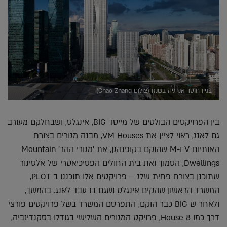
בניין חוסך אנרגיה בשנזן (צילום Chao Zhang)
בין הפרויקטים הבולטים של מייסד BIG, אינגלס, ושבחלקם מעורב
גם לאנג, ראוי לציין את VM Houses, מבנה מגורים בצורת
האותיות V ו-M שהוקם בקופנהגן, את 'מגורי ההר' Mountain
Dwellings, הסמוך ואת בית החולים הפסיכיאטרי של אלסינור
שתוכנן בצורת פתית שלג – פרויקטים אלו תוכננו ב PLOT,
המשרד הראשון שהקים אינגלס ושגם בו עבד לאנג. בהמשך,
ולאחר ש BIG כבר הוקם, התפרסם המשרד בשל פרויקטים פורצי
דרך כמו House 8, פרויקט המגורים השלישי בגודלו בסקנדינביה,