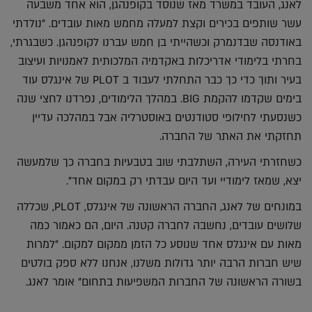
לאנג, העובד במשרד מאז שנוסד בקופנהגן, הוא אחד משבעה
עשר שותפים בכירים וקצת למעלה מחמש מאות עובדים. "נולדתי
באודנסה שבדנמרק וכשהייתי בן חמש עברנו לקופנהגן. כשבגרתי,
בחרתי בלימודי אדריכלות באקדמיה המלכותית לאמנויות ועיצוב
בעיר ותוך כדי כך כבר התחלתי לעבוד ב PLOT של אינגלס עוד
בימים שקדמו להקמת BIG. במהלך הלימודים, נפרדנו לחצי שנה
כשנסעתי לחילופי סטודנטים באוסטרליה אבל במהלכה עדיין
תחזקתי את האתר של החברה.
כשחזרתי העירה, השתלבתי שוב בטבעיות בחברה כך שלמעשה
יצא, שמאז לימודיי ועד היום עבדתי רק במקום אחד".
במונחים של לאנג, החברה הראשונה של אינגלס, PLOT, שכללה
שלושים עובדים, נחשבה לחברה קטנה. היום, הם כאמור כמה
מאות עם אינגלס אחד שנוסע כל הזמן ממקום למקום. "למרות
שיש חברות הרבה יותר גדולות משלנו, אנחנו ללא ספק בולטים
בשורה הראשונה של החברות המשפיעות בתחום" אומר לאנג.