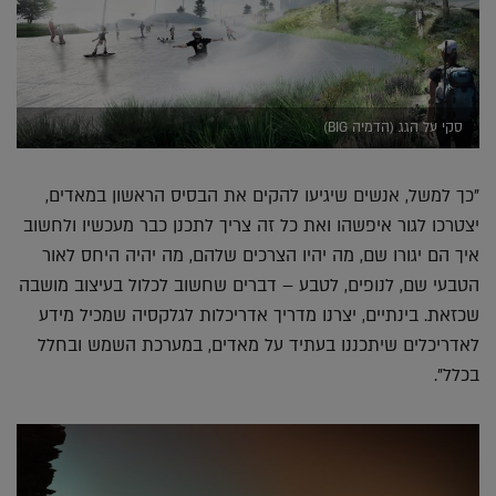
סקי על הגג (הדמיה BIG)
"כך למשל, אנשים שיגיעו להקים את הבסיס הראשון במאדים,
יצטרכו לגור איפשהו ואת כל זה צריך לתכנן כבר מעכשיו ולחשוב
איך הם יגורו שם, מה יהיו הצרכים שלהם, מה יהיה היחס לאור
הטבעי שם, לנופים, לטבע – דברים שחשוב לכלול בעיצוב מושבה
שכזאת. בינתיים, יצרנו מדריך אדריכלות לגלקסיה שמכיל מידע
לאדריכלים שיתכננו בעתיד על מאדים, במערכת השמש ובחלל
בכלל".