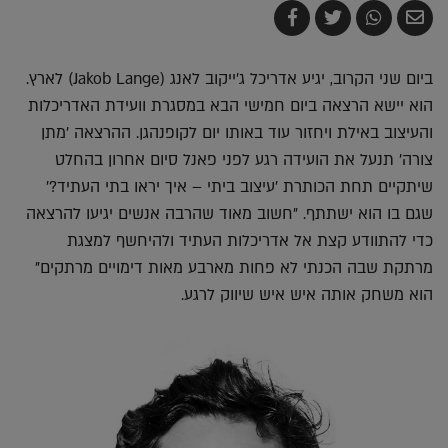
שלח
שתף
צייץ
שתף
בדואר
ב-
ב-
ב-
אלקטרוני
Whatsapp
Twitter
Facebook
ביום שני הקרוב, יגיע אדריכל ג'ייקוב לאנג (Jakob Lange) לארץ.
הוא יישא הרצאה ביום חמישי הבא במסגרת וועידת האדריכלות
והעיצוב באילת ויחזור עוד באותו יום לקופנהגן. ההרצאה 'מתן
צורה' תנעל את הועידה רגע לפני פאנל סיום אחרון בהחלט
שיתקיים תחת הכותרת 'עיצוב ביתי – איך יראו בתי העתיד?'
שגם בו הוא ישתתף. "חשוב מאוד שהרבה אנשים יגיעו להרצאה
כדי להתוודע קצת אל אדריכלות העתיד ולהיחשף למצגת
מרתקת שבה הכנתי לא פחות מארבע מאות דימויים מרתקים"
הוא משחק אותה איש איש שיווק לרגע.