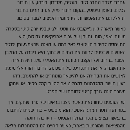
אחרת מלבד החדר (לובי, מעלית, מסדרון, דירה), אין חיבור
לכלום. באופן טיפוסי, במקום חיבור פיזי, אנו בוחרים בחיבור
ויזואלי. וגם את האפשרות הזו מעמיד העיצוב לגובה בסיכון.
כאשר תיארה ג׳יין ג׳ייקובס את ווסט וילג׳ שבניו יורק סיטי בספרה
משנת 1961, מותן וחייהן של ערים אמריקאיות גדולות, היא
התייחסה לחיבור הוויזואלי כאל במה או הצגה שבאמצעותן יכולים
האנשים שבפנים לחוות את החיים שבחוץ. היא דיברה על החלבן
העובר ברחוב ועל הקצב הפותח את האטליז שלו. היא תיארה
את השגרה, או את התסריט, של השכונה. החיבור הוויזואלי מעניק
לאנשים את הבחירה אם להישאר מוסתרים או להתערב, וזהו
רעיון חשוב. ההזדמנות להחליט אם להיות קהל פסיבי או שחקן
מעורב הינה צורך קריטי לרווחתו של הפרט.
יש הטוענים שחוו זאת כאשר ניצבו בראשו של גורד שחקים, אך
בנוף הזה חסר המגע האנושי. הוא מופשט – כזה שניתן להתבונן
בו כאשר מציצים מטה מחלון המטוס – הערכה רחוקה
מהמציאות שמורגשת באמת, כאשר החיים הם בהסתכלות מלאה.