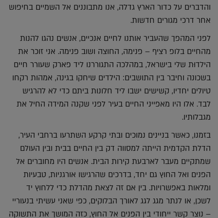
והדברים על כדור הארץ גדלה, אנו מתבוננים אל השמיים בחיפוש
אחר דרכי מגורים חדשות.
לפני המהפך שהעביר אותנו לחיים אנכיים, אנשים נהגו להנות
מהחיים בלופ רציף – פנימה, החוצה ושוב פנימה. אני זוכר את
הילדוּת שלי בישראל, במהלכה התגוררנו ליד פארק שעורר חיים
בשכונה וחיבר בין התושבים: הילדים שיחקו בגינה, אמהות רקחו
טיולים יחדיו, קשישים ישבו ליד חלונות ביתם כדי לא להרגיש
לבד. אלו היו מאפייני החיים בעיר לפני שקנה המידה החיל את
מגבלותיו.
בזמנו, כאשר בניינים נמוכים ובתי קרקע השתרעו ברחבי העיר,
הדלת הקדמית הייתה למסווה דק בין החיים בבית ובין העולם
שמתקיים מעבר לארבעת קירות הבית. אנשים היו מחוברים אל
הפנים ואל החוץ גם יחד, בדרכים שהרגישו אורגניות, טבעיות
ומלאות באפשרויות. בין אם זה לצאת מהדלת כדי ללחוץ יד
לשכן, או לנתר מגג לגג לאורך הבלוקים, כפי שאני עשיתי בנעוריי
– נוצר קשר ייחודי בין הפנים אל החוץ, כזה המושך את התשוקה