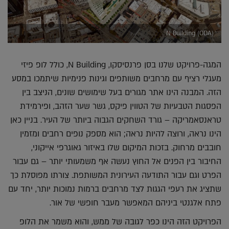
N Building (ODA)
המגה-פרויקט שלנו בסן פרנסיסקו, N Building, כולל לופ פיזי
מעגלי רציף עם מרחבים משותפים וגינות פנימיות שיתמכו במסע
הזה. המבנה הינו אתר מגורים בעל שימושים שונים, הניצב בין
הפסגות הטבעיות של הטווין פיקס, גשר שער הזהב, ופירמידת
טראנסאמריקה – גורד השחקים הגבוה ביותר של העיר. בניין כאן
הינו נראה, ורוצה להיות נראה; הוא מספק נופים רחבים ומזמין
חובבים מרחוק. בזכות המיקום שלו באיזור גאוגרפי אייקוני,
החיבור בין הפנים אל החוץ נעשה אף משמעותי יותר – גם עבור
הפרט וגם עבור התודעה העירונית המשותפת. צורתו מפוסלת כך
שתציג את רעפי הגגות לצד מרחבים ברמות נמוכות יותר, יחד עם
פתח אלגנטי ביניהם המאפשר מעבר חופשי של אור.
הפרויקט הזה הינו כפר לגובה של ממש, והוא משמר את הלופ