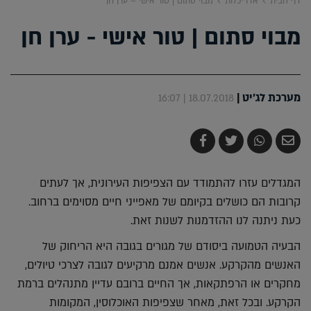
דף הבית
אדריכלות
מבוי סתום | טור אישי – ערן חן
מבוי סתום | טור אישי - ערן חן
מערכת לג'יט
|
18.07.2018 | 16:07
שלח
שתף
צייץ
שתף
בדואר
ב-
ב-
ב-
אלקטרוני
Whatsapp
Twitter
Facebook
המגדלים עזרו להתמודד עם הצפיפות העירונית, אך לעתים
קרובות הם כושלים בקיומם של מאפייני חיים מסוימים ברחוב.
כעת ניתנה לנו ההזדמנות לשנות זאת.
הבעיה הטמועה ביסודם של מגורים בגובה היא הריחוק של
האנשים מהקרקע. אנשים אמנם מרקיעים לגובה לצרכי טיולים,
מחקרים או הרפתקאות, אך החיים ברובם עדיין מתנהלים ברמת
הקרקע. ובכל זאת, מאחר שצפיפות האוכלוסין, המקומות