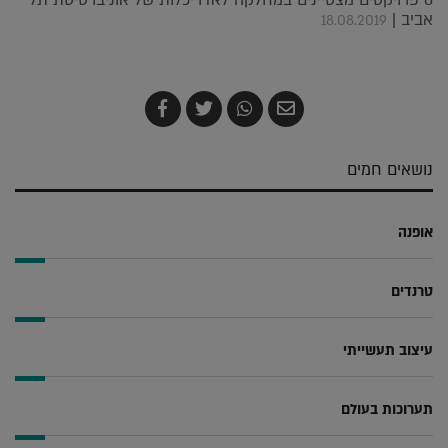
אביב |
18.08.2019
שלח
שתף
צייץ
שתף
בדואר
ב-
ב-
ב-
אלקטרוני
Whatsapp
Twitter
Facebook
נושאים חמים
אופנה
טרנדים
עיצוב תעשייתי
תערוכות בעולם