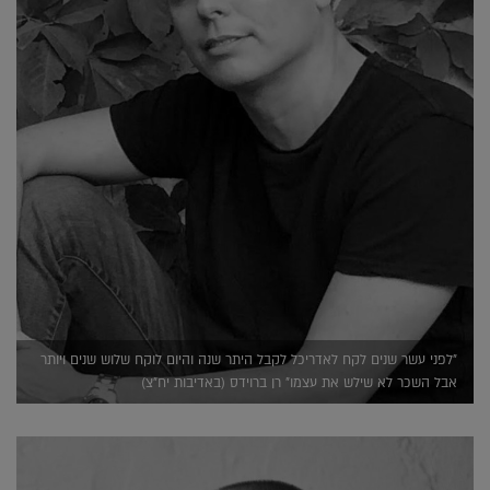
"לפני עשר שנים לקח לאדריכל לקבל היתר שנה והיום לוקח שלוש שנים ויותר
אבל השכר לא שילש את עצמו" רן ברוידס (באדיבות יח"צ)