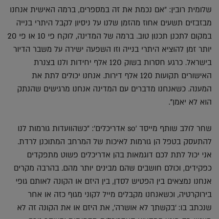
שלומית רובין: "אם נכמת את זה במספרים, ברמה האישית אנחנו
מבזבזים תשעים אחוז מהזמן שלנו על ניסיון לקבל היתרי בנייה
במקום לתכנן תכנון טוב. ברמה של המדינה, לוקח פי 10 או פי 20
יותר זמן להוציא היתרי בנייה וזו השפעה ישירה על משבר הדיור
בישראל. כרגע חסרות בשוק 120 אלף יחידות ולנו בצנרת
האישורים תקועות 120 אלף דירות. אנחנו יכולים לתת את
המענה. כשאנחנו מדברים עם המדינה אנחנו מרגישים שהנתק
הוא לא יאמן".
שחר לולב שותף מייסד 'so אדריכלים': "כשהוועדות גורמות לנו
להתעסק בטפל הן גורמות לאיכות של המרחב המתוכנן לרדת.
אני יכול לתת לכם דוגמאות בהן אדריכלים פשוט מתפקדים
כפקידים, וכולם חושבים שהם מבינים יותר מהם. בהרבה מקרים
אנחנו נמצאים בין הפטיש לסדן, בין היזם או הקונה לאותם גופי
בירוקרטיה, וכשאנחנו מקבלים מייל לקוני מגוף כזה או אחר
שנכתב בו: 'בקשתך לא אושרה', את היזם או את הקונה זה לא