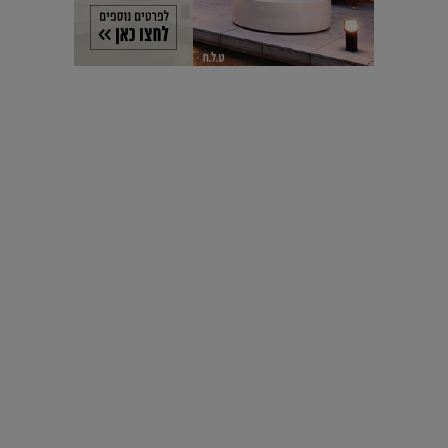
עיצוב עולמי - פריז
כל הדרך משוקולד בזיליקום ועד מוזיאון רודן – האייטם המלא |
04.04.2019