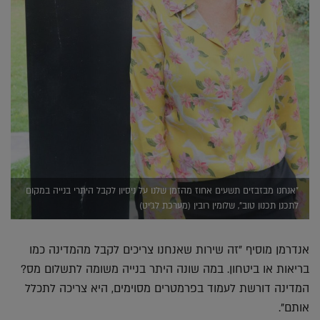
"אנחנו מבזבזים תשעים אחוז מהזמן שלנו על ניסיון לקבל היתרי בנייה במקום
לתכנן תכנון טוב", שלומין רובין (מערכת לג'יט)
אנדרמן מוסיף "זה שירות שאנחנו צריכים לקבל מהמדינה כמו
בריאות או ביטחון. במה שונה היתר בנייה משומה לתשלום מס?
המדינה דורשת לעמוד בפרמטרים מסוימים, היא צריכה לתכלל
אותם".