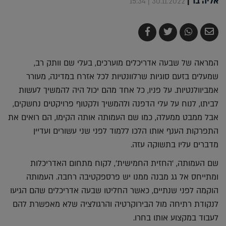
אליה בר
|
30.11.2022 | 15:34
שלח
שתף
צייץ
שתף
בדואר
ב-
ב-
ב-
אלקטרוני
Whatsapp
Twitter
Facebook
המראה של שבעה אדריכלים מוערכים, בעלי שם וותק רב,
שמעלים בזעם סוגיות שרלוונטיות לכל אזרח במדינה, מעורר
אמביוולנטיות. על פניו, כל אחד מהם יכול היה להמשיך לעשות
לביתו, לנוח על עלי הדפנה ולהמשיך ולקטוף פרויקטים נחשקים,
אבל ממבט ממעלה, כמו שם העמותה אותה הקימו, הם רואים את
התפרקות הענף אותו הלכו ללמוד לפני שני עשורים ועדיין
מדברים עליו בתשוקה עזה.
שם העמותה, 'החזית החמישית', לקוח מתחום האדריכלות
ומתייחס אל גג מבנה ממנו יש פרספקטיבה רחבה. העמותה
הוקמה לפני שנתיים, כאשר החליטו שבעה אדריכלים שהם הגיעו
לנקודת רתיחה מול הבירוקרטיה והרגולציה שלא מאפשרת להם
לעבוד במקצוע אותו בחרו.