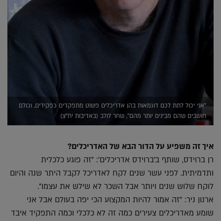
"אני יכול לתת לכם דוגמאות בהן אדריכלים פשוט מתפקדים כפקידים, וכולם
חושבים שהם מבינים יותר מהם", שחר לולב (באדיבות יח"צ)
איך זה משפיע על הדור הבא של האדריכלים?
רן ברוידס, שותף ב'ברוידס אדריכלים': "זה פוגע כלכלית
ותדמיתית. לפני עשר שנים לקח לאדריכל לקבל היתר שנה והיום
לוקח שלוש שנים ויותר אבל השכר לא שילש את עצמו".
ארנון ניר: "זה אמור להיות המקצוע הכי יפה בעולם אבל אני
שומע מאדריכלים צעירים כמה זה לא כלכלי וכמה התפקיד איבד