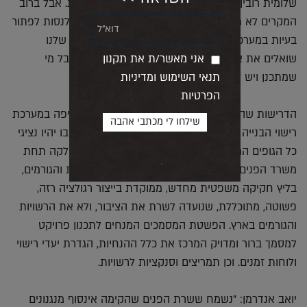
שלומית רובין: "הרבה פעמים ניסו לפתור את הבעיות. אבל ברוב
המקרים לא משתפים אותנו בפתרון הבעיה. זה כמו לנסות לפתור
בעיות במערכת הרפואה בלי לשאול רופאים. בתחום שלנו
שואלים את איגוד הקבלנים, את הרשות המקומית אבל מי
אני מאשר/ת את תקנון
שמתכנן ויש לו הכי הרבה ניסיון הם אנחנו".
תנאי השימוש ומדיניות
הפרטיות
הדרישות שהעלתה ה'חזית החמישית' לרפורמה מקיפה במערכת
רישוי הבנייה בישראל היו בין היתר להקים גוף אחד, בו יהיו נציגי
כל הגופים הרלוונטיים והתשתיות, הקמת גוף (או מחלקה תחת
משרד הפנים) בעל סמכויות אכיפה כלפי כל הרשויות והגורמים,
בליץ חקיקה משפטית מחדש, ממוקדת בייצור רגולציה רזה,
פשוטה, מתוכללת, שנועדה לשרת את הציבור, ולא את הרשויות
והגורמים בארץ. הפשטת המסמכים המנחים לתכנון פרויקט
למסמך ברור ומדויק המרכז את כלל ההנחיות, הגדרת יעדי רישוי
ולוחות זמנים. וכן תמריצים וסנקציות לרשויות.
יואב אנדרמן: "נשמח ששרת הפנים שהקימה אינסוף מנגנונים