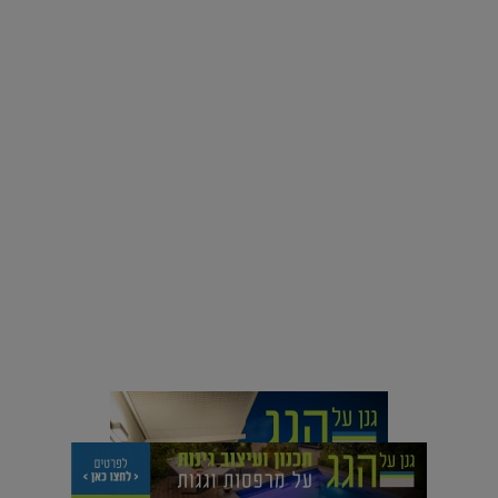
רוצים פיד ירוק יותר? 8 חשבונות אינסטגרם שמצאו אהבה
בצמחים |
15.08.2019
סביבה
הוסיפו לרשימת הדברים שנעשה אחרי: אי פרטי שכולו פארק
מים עתידני |
07.02.2021