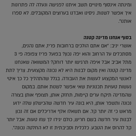
ומינתה אינסוף מינויים תשב איתנו לפגישה ונעלה לה פתרונות
איך אפשר לשנות. ניסינו ואבדנו בערוצים המקובלים. לא ספרו
אותנו".
בסוף אנחנו מדינה קטנה
אושרי יניב: "אם אתם הולכים ברחובות פריז, אתם נהנים,
מסתכלים על הרחוב והוא יפה נכון? בפועל פריז צפופה פי 3
מתל אביב אבל איפה תרגישו יותר דוחק? המשוואה שאנחנו
מדינה קטנה ואין מקום לבנות היא לא נכונה מקצועית. צריך לתת
לאנשי המקצוע לעשות את העבודה. בגלל שהתהליך כל כך איטי
נעשות טעויות תכנוניות שאי אפשר לשנות אותם. במקום
שהמדינה תיקח ערים קיימות, תחזק אותן, תצופף אותן בצורה
נכונה ותשפר אותן, היא בונה עיר חדשה שהכישלון שלה ידוע
מראש כי זה יותר קל. אם תשאלו אלף אדריכלים אם זה נכון
לבנות עיר חדשה בשם חריש, כולם יגידו לך שזו טעות. אבל יותר
קל להרוס את הטבע. כלכלית וסביבתית זו לא החלטה נכונה".