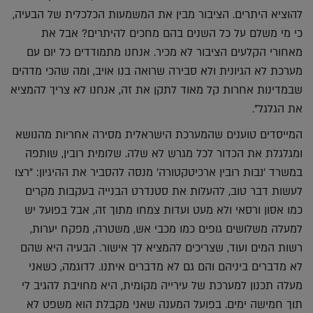
להוציא היתרים. הציבור מבין את המשמעות הכלכלית של הבעיה,
כי מי משלם על כל השנים בהם מחכים להיתרים? אבל את
מאחורי הקלעים הציבור לא מכיר. אנחנו מתמודדים כל יום עם
מערכת לא הגיונית ולא סבירה שרואה בנו אויב, ומה שהכי מדהים
שבמדינות אחרות קל מאוד לתקן את זה, אנחנו לא צריך להמציא
את הגלגל".
המייסדים טוענים שהמערכת הישראלית מסירה אחריות מהנושא
ומגלגלת את הכדור לכל מגרש לא שלה. שלומית רובין, שותפה
במשרד 'נבות רובין ארכיטקטורה' מנסה להסביר את ההיגיון: "רצו
לעשות דבר טוב, להעלות את סטנדרט הבנייה בעקבות מקרים
כמו אסון ורסאי ולא מעט ועדות צמחו מתוך זה, אבל בפועל יש
למעלה משלושים גופים כמו מכבי אש, משטרה, מפקח יערות,
רשות המים ועוד, שצריכים להמציא לך אישור. הבעיה היא שהם
לא מדברים ביניהם והם גם לא מדברים איתנו. לדוגמה, כשאני
מעלה תכנון למערכת של עירייה מקומית, היא מחויבת להגיב לי
תוך חמישה ימים. בפועל המענה שאני מקבלת הוא משפט לא