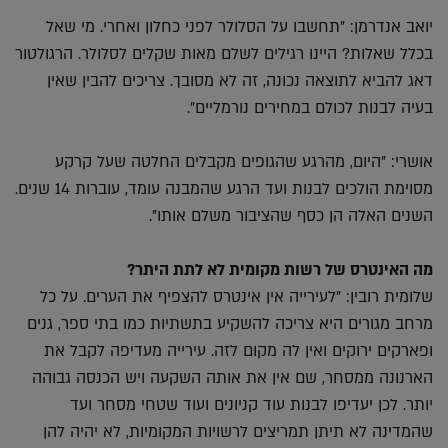
יואב אנדרמן: "תחשבו על הסלולר לפני כחלון ואחרי. מי שאל
בכלל שאלות? היינו רגילים לשלם מאות שקלים לסלולר. הרגולטור
דאג להביא לתוצאה נכונה, זה לא מסובך. צריכים להבין שאין
בעיה לבנות לכולם במחירים נורמליים".
אושרי: "היום, מהרגע שהגופים מקבלים החלטה שעל קרקע
מסוימת הולכים לבנות ועד הרגע שהמבנה עומד, עוברות 14 שנים.
השנים האלה הן כסף שהציבור משלם אותו".
מה האינטרס של רשות מקומית לא לתת היתר?
שלומית רובין: "לעירייה אין אינטרס להצפיף את הערים. על כל
מרחב מגורים היא צריכה להשקיע בתשתיות כמו בתי ספר, גנים
ופארקים ירוקים ואין לה מקום לזה. עירייה מעדיפה לקבל את
הארנונה ממסחר, שם אין את אותה השקעה ויש הכנסה גבוהה
יותר. לכן יעדיפו לבנות עוד קניונים ועוד שטחי מסחר ועד
שהמדינה לא תיתן תמריצים לרשויות המקומיות, לא יהיה להן