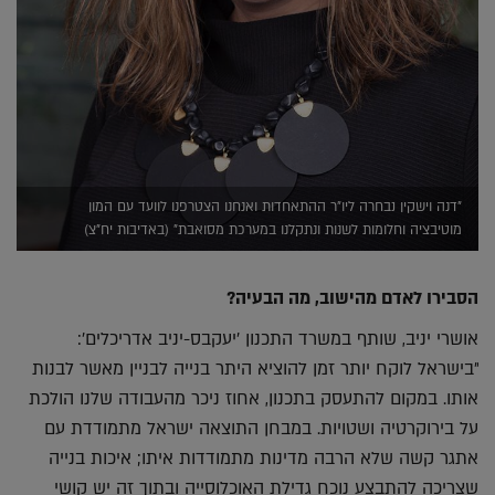
"דנה וישקין נבחרה ליו"ר ההתאחדות ואנחנו הצטרפנו לוועד עם המון
מוטיבציה וחלומות לשנות ונתקלנו במערכת מסואבת" (באדיבות יח"צ)
הסבירו לאדם מהישוב, מה הבעיה?
אושרי יניב, שותף במשרד התכנון 'יעקבס-יניב אדריכלים':
"בישראל לוקח יותר זמן להוציא היתר בנייה לבניין מאשר לבנות
אותו. במקום להתעסק בתכנון, אחוז ניכר מהעבודה שלנו הולכת
על בירוקרטיה ושטויות. במבחן התוצאה ישראל מתמודדת עם
אתגר קשה שלא הרבה מדינות מתמודדות איתו; איכות בנייה
שצריכה להתבצע נוכח גדילת האוכלוסייה ובתוך זה יש קושי