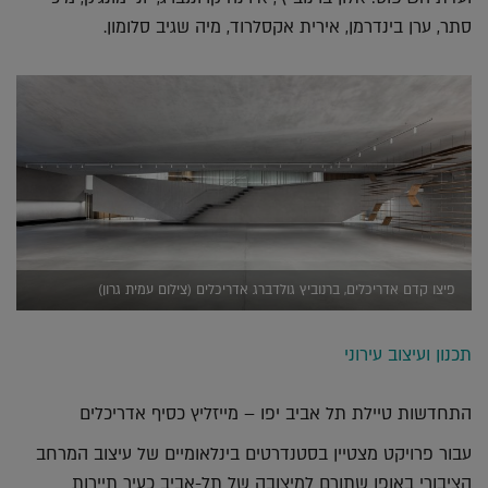
סתר, ערן בינדרמן, אירית אקסלרוד, מיה שגיב סלומון.
פיצו קדם אדריכלים, ברנוביץ גולדברג אדריכלים (צילום עמית גרון)
תכנון ועיצוב עירוני
התחדשות טיילת תל אביב יפו – מייזליץ כסיף אדריכלים
עבור פרויקט מצטיין בסטנדרטים בינלאומיים של עיצוב המרחב
הציבורי באופן שתורם למיצובה של תל-אביב כעיר תיירות