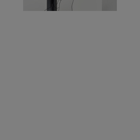
עיצוב עולמי - פריז
כל הדרך משוקולד בזיליקום ועד מוזיאון רודן – האייטם המלא |
04.04.2019