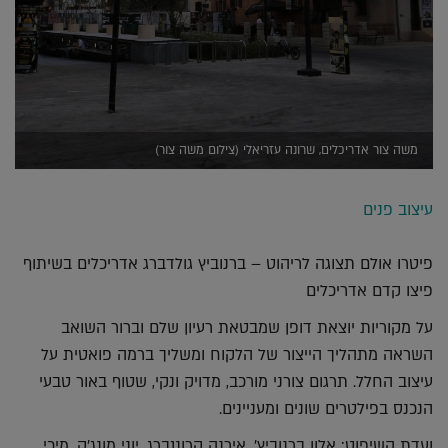
משה צור אדריכלים, שרונה עזריאלי (צילום משה צור)
עיצוב פנים
פיטרו אולם תצוגה לריהוט – ברנוביץ גולדברג אדריכלים בשיתוף
פיצו קדם אדריכלים
על מקוריות יוצאת דופן שמבטאת רעיון שלם וברור השואב
השראה מתהליך הייצור של הלקוח ומשליך ברמה פואטית על
עיצוב החלל. תרגום צורני מורכב, מדויק ונקי, שטוף באור טבעי
הנכנס בפילטרים שונים ומעניינים.
ועדת השיפוט: אלון ברנוביץ׳, אירנה קרוננברג, יוני מונג'ק, מיכי