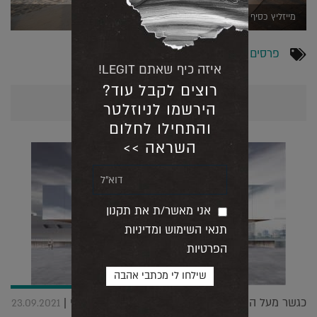
מייזליץ כסיף אדריכלים (צילום גיא כהן)
פרסים ותחרויות
איזה כיף שאתם LEGIT!
רוצים לקבל עוד?
אולי יעניין אותך גם...
הירשמו לניוזלטר
והתחילו לחלום
השראה >>
אני מאשר/ת את תקנון
תנאי השימוש ומדיניות
הפרטיות
כגשר מעל הנהר, מוזיאון הצוללות החדש של שנחאי |
23.09.2021