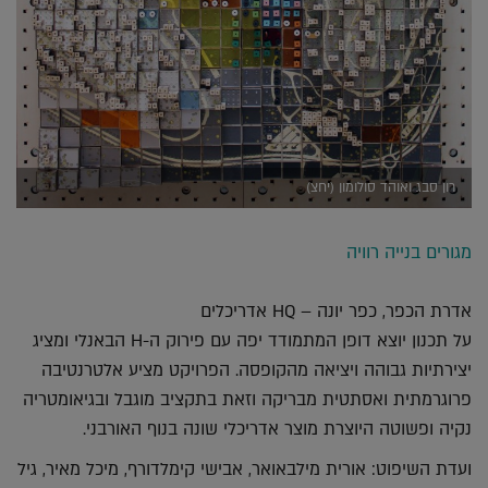
רון סבג ואוהד סולומון (יחצ)
מגורים בנייה רוויה
אדרת הכפר, כפר יונה – HQ אדריכלים
על תכנון יוצא דופן המתמודד יפה עם פירוק ה-H הבאנלי ומציג
יצירתיות גבוהה ויציאה מהקופסה. הפרויקט מציע אלטרנטיבה
פרוגרמתית ואסתטית מבריקה וזאת בתקציב מוגבל ובגיאומטריה
נקיה ופשוטה היוצרת מוצר אדריכלי שונה בנוף האורבני.
ועדת השיפוט: אורית מילבאואר, אבישי קימלדורף, מיכל מאיר, גיל