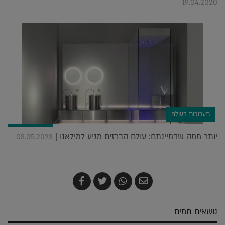
19.04.2020
תערוכות בעולם
יותר ממה שדמיינתם: עולם הברזים מגיע למילאנו |
03.05.2023
שלח
שתף
צייץ
שתף
בדואר
ב-
ב-
ב-
אלקטרוני
Whatsapp
Twitter
Facebook
נושאים חמים