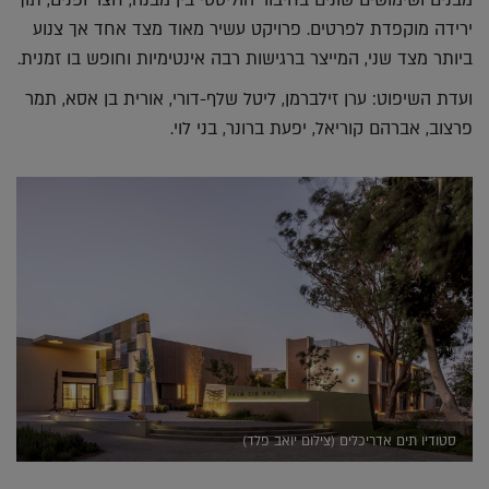
מבנים ושימושים שונים בחיבור הוליסטי בין מבנה, חצר ופנים, תוך
ירידה מוקפדת לפרטים. פרויקט עשיר מאוד מצד אחד אך צנוע
ביותר מצד שני, המייצר ברגישות רבה אינטימיות וחופש בו זמנית.
ועדת השיפוט: ערן זילברמן, ליטל שלף-דורי, אורית בן אסא, תמר
פרצוב, אברהם קוריאל, יפעת ברונר, בני לוי.
סטודיו תים אדריכלים (צילום יואב פלד)