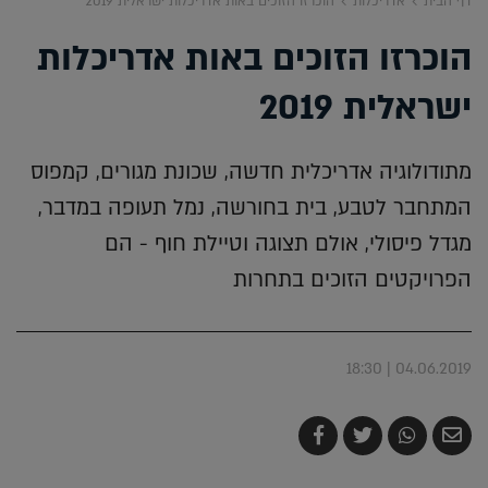
דף הבית
אדריכלות
הוכרזו הזוכים באות אדריכלות ישראלית 2019
הוכרזו הזוכים באות אדריכלות
ישראלית 2019
מתודולוגיה אדריכלית חדשה, שכונת מגורים, קמפוס
המתחבר לטבע, בית בחורשה, נמל תעופה במדבר,
מגדל פיסולי, אולם תצוגה וטיילת חוף - הם
הפרויקטים הזוכים בתחרות
04.06.2019 | 18:30
שלח
שתף
צייץ
שתף
בדואר
ב-
ב-
ב-
אלקטרוני
Whatsapp
Twitter
Facebook