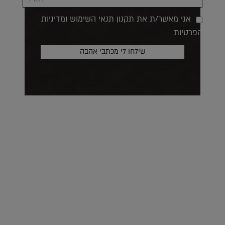
אני מאשר/ת את תקנון תנאי השימוש ומדיניות
הפרטיות
על העושר והכוח שבצבע: ריאיון עם המעצבת בטאן לורה ווד |