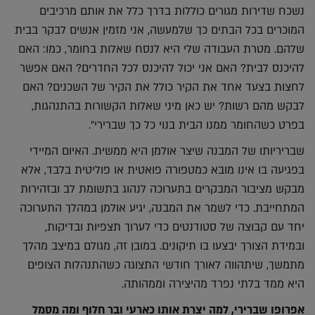
נשכח שדירות מגורים כוללות בדרך כלל את אותם מרכיבים
המוכרים בכל הבתים כך שלמעשה, אני מזמין אנשים לבקר בבית
שלהם. מטרת העבודה שלי היא לנסח שאלות בחומר, כמו: האם
להיכנס לבית? האם אני יכול להיכנס לכל החדרים? האם אפשר
לחצות בצעד אחד את הקיר כולל את הקיר של השכנים? האם
לבקש מהם רשות? יש כאן מיני שאלות הקשורות בהתנהגות,
בפרט כשהחומר ממנו הבית בנוי כל כך שברירי".
שבריריותו של המבנה שיצר אולמן היא ממשית. האיום המיידי
בפגיעה בו אינו מובא כמטפורה פואטית או פוליטית בלבד, אלא
מבקש מציבור המבקרים בתערוכה לנהוג בתשומת לב ובזהירות
המתחייבת. כדי לשמר את המבנה, יגיע אולמן במהלך התערוכה
יחד עם קבוצה של סטודנטים כדי לערוך תצפיות ובדיקות,
ובמידת הצורך יבצעו בו תיקונים. במובן זה, מגולם במיצב מהלך
מתמשך, שיתהווה לאורך חודשי התצוגה כשהתנהלות הצופים
היא ממד בלתי נפרד מהיצירה וממהותה.
אפרופו שברירי, למה יצרת אותו כארעי ובר חלוף ומה מסמל