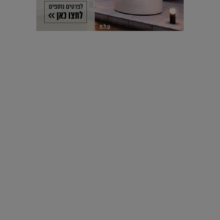
עיצוב עולמי - פריז
כל הדרך משוקולד בזיליקום ועד מוזיאון רודן – האייטם המלא |
04.04.2019