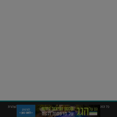
על העושר והכוח שבצבע: ריאיון עם המעצבת בטאן לורה ווד |
23.02.2026
נדל"ן
חלומות בהקיץ? כך נראה מלון היוקרה של אקירוב בפריז |
04.02.2026
כל הזכויות שמורות © 2019 ללג'יט – המגזין לאדריכלות עיצוב ונדל"ן |
הצהרת
נגישות
|
מדיניות פרטיות
|
תנאי שימוש