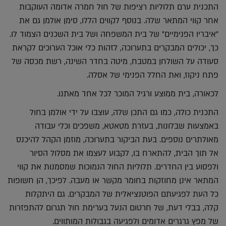
התכנית ערם תלוליות רציפות של חול חמרה אדומה העוקבות
אחר קווי המתאר שלה. בנוסף לקווים הללו, סימן אולמן גם את
"איבריו הפנימיים" של בית המשפחה ושל בית השכנים הצמוד לו.
כך, יכולים המבקרים בתערוכה, לזהות כלי אוכל הערוכים לקראת
סעודה על השולחן במטבח, מיטה בחדר השינה, רשת מכסה של
פתח ניקוז, ואת החלל הפנימי של אסלה.
לכאורה, בית ממוצע ורגיל המוכר לכל אחד מאתנו.
התכנית כולה, כמו גם התכן שלה, עוצבו על ידי אולמן בחול
באמצעות שבלונות, בעזרת מטאטא, משפכים וכלי עבודה
מאולתרים נוספים. בעת הביקור בתערוכה, מוזמן הקהל להיכנס
אל תוך הבית, להתארח בו, לקבוע לעצמו את מסלול הסיור
ולפסוע בין החדרים. תלוליות החול הנמוכות שמסמנות את קווי
המתאר אינן מחוזקות בחומר מקשר או מעבה. לפיכך, הן חשופות
כל העת לפגיעתם הפוטנציאלית של המבקרים. גם היתקלות
קלה, בבלי דעת, של חרטום הנעל בערימת חול תגרום להתפזרות
של מפץ גרגרים אדומים ולפגיעה בגבולות המותווים.