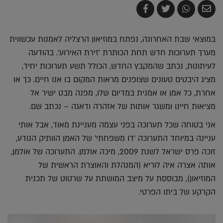
שלח
שתף
צייץ
שתף
בדואר
ב-
ב-
ב-
אלקטרוני
Whatsapp
Twitter
Facebook
במוצאי שבת האחרונה, נפתח במוזיאון הרצליה לאמנות עכשווית
מערך תערוכות חדש תחת הכותרת 'זירת האירוע'. בהודעה
לעיתונות, נכתב שהמקבץ החדש, הכולל תשע תערוכות יחיד,
מציג היבטים טעונים שצופנים מראות המקום בו אנו חיים. כך או
אחרת, כל אמן או אמנית במדיום שלו, מפנה מבט ישיר אל
מציאות חיינו ומשגר אותות של אזהרה ודאגה – נכתב שם.
אני בטוחה שכל תערוכה בפני עצמה מעניינת מאוד, אבל אותי
עניינה במיוחד התערוכה 'דו משפחתי' של האמן הוותיק הנודע,
זוכה פרס ישראל לשנת 2009, מיכה אולמן. התערוכה של אולמן,
אותה אצרה איה לוריא (המנהלת והאוצרת הראשית של
המוזיאון), מבוססת על מיצב המושתת על שרטוט של תכנית
הקרקע של ביתו הפרטי.