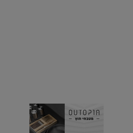
בצמחים |
15.08.2019
סביבה
הוסיפו לרשימת הדברים שנעשה אחרי: אי פרטי שכולו פארק
מים עתידני |
07.02.2021