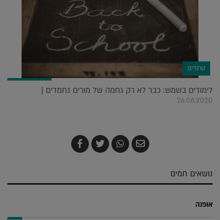
טרנדים
לימודים בשמש: כבר לא רק גחמה של מורים נחמדים |
26.08.2020
שלח
שתף
צייץ
שתף
בדואר
ב-
ב-
ב-
אלקטרוני
Whatsapp
Twitter
Facebook
נושאים חמים
אופנה