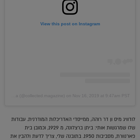
View this post on Instagram
A post shared by Aneta Stancikova (@collected.magazine)
on
Nov 16, 2019 at 9:47am PST
לודוויג מיס ון דר רוהה, ממייסדי האדריכלות המודרנית. עבודות
שלו שמרגשות אותי: ביתן ברצלונה, מ 1929, וכמובן בית
פארנוורת, מסביבות 1950. בתובנה שלי, צריך לדעת ולהבין את