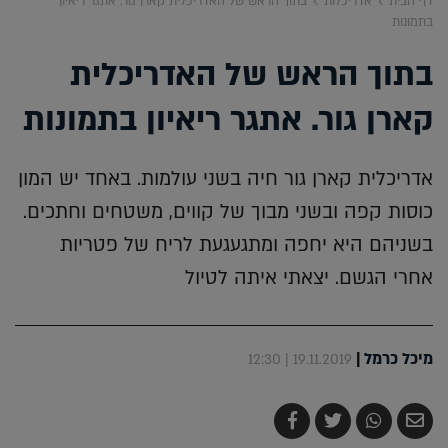
דף הבית
אדריכלות
בתוך הראש של האדריכלית קארן גור. אתגר ריאיון
בתמונות
בתוך הראש של האדריכלית
קארן גור. אתגר ריאיון בתמונות
אדריכלית קארן גור חיה בשני עולמות. באחד יש המון
כוסות קפה ובשני מבוך של קווים, משטחים וחתכים.
בשניהם היא יחפה ומתגעגעת לריח של פטריות
אחרי הגשם. יצאתי איתה לטיול
מיכל כרמל
|
19.11.2019 | 12:30
שלח
שתף
צייץ
שתף
בדואר
ב-
ב-
ב-