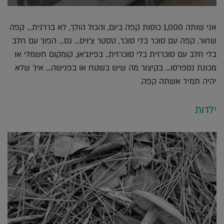
אני שותה 1,000 כוסות קפה ביום, והכול הולך, לא בררנית… קפה
שחור, קפה עם סוכר בלי סוכר, טסטר צ'ויס… נס… הפוך עם חלב
בלי חלב עם סוכרזית בלי סוכרזית.. בפינג'אן, קומקום חשמלי או
מכונת נספרסו… בקיצור מה שיש בשטח או בפגישה… איך שלא
יהיה תמיד אשתה קפה.
ילדות