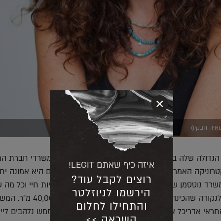
×
מאיה חבקין)
גדולה שלה בתחום משרדי ההיי טק מייחסת גינדי למשרדי חברת הת
איזה כיף שאתם LEGIT!
וניקה האמריקאית 'מיקרוסופט' שעל תכנונם ועיצובם היא אמונה יח
רוצים לקבל עוד?
רד גוטסמן שמלצמן. "כשבחרו בנו, הרגשתי שכל חוויות חיי וכל מה 
הירשמו לניוזלטר
עד לאותו רגע, התכנסו לנקודה שהכינה אותי לקבל פרויקט בסדר
והתחילו לחלום
שעל המעטפת שלהם אחראי אדריכל אבנר ישר, יושלמו בשנת 2020 ואנחנו ממ
השראה >>