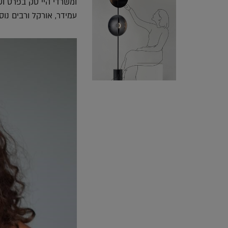
ומשרדי היי טק בפרט ושב
עמידר, אורקל ורבים נוס