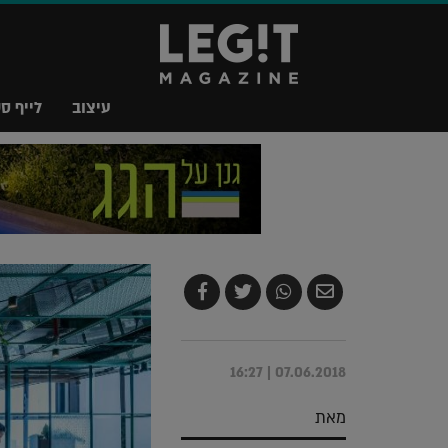
עיצוב
לייף סט
שלח
שתף
צייץ
שתף
בדואר
ב-
ב-
ב-
אלקטרוני
Whatsapp
Twitter
Facebook
07.06.2018 | 16:27
מאת