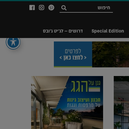
לעמוד
לעמוד
לעמוד
חפש
ה-
ה-
ה-
Facebook
Instagram
Ppinterest
של
של
של
Special Edition
דרושים – לג'יט ג'ובס
מגזין
מגזין
מגזין
לג'יט
לג'יט
לג'יט
Legit
Legit
Legit
Magazine
Magazine
Magazine