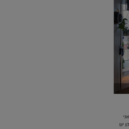
ני
ן יש