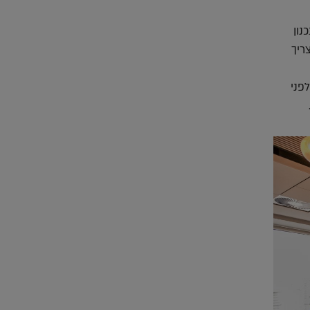
נון
ריך
פני