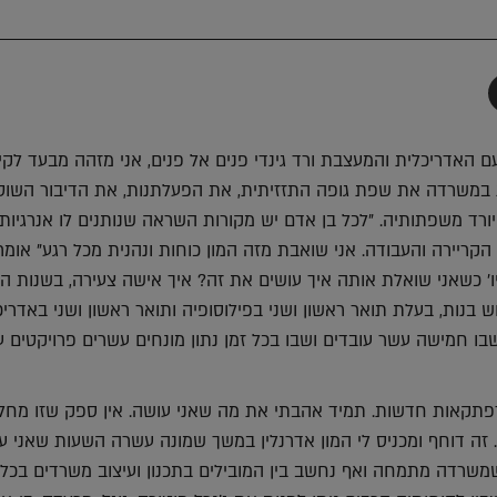
תף
-
Faceboo
T
ם האדריכלית והמעצבת ורד גינדי פנים אל פנים, אני מזהה מבעד לקי
 במשרדה את שפת גופה התזזיתית, את הפעלתנות, את הדיבור השוט
ורד משפתותיה. "לכל בן אדם יש מקורות השראה שנותנים לו אנרגיות
זה הקריירה והעבודה. אני שואבת מזה המון כוחות ונהנית מכל רגע" אומר
ודיו' כשאני שואלת אותה איך עושים את זה? איך אישה צעירה, בשנות ה
 בנות, בעלת תואר ראשון ושני בפילוסופיה ותואר ראשון ושני באדריכ
ו חמישה עשר עובדים ושבו בכל זמן נתון מונחים עשרים פרויקטים ע
פתקאות חדשות. תמיד אהבתי את מה שאני עושה. אין ספק שזו מחל
זה דוחף ומכניס לי המון אדרנלין במשך שמונה עשרה השעות שאני ע
 שמשרדה מתמחה ואף נחשב בין המובילים בתכנון ועיצוב משרדים בכל