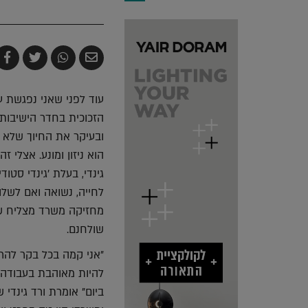
שלח
שתף
צייץ
ש
בדואר
ב-
ב-
ב
אלקטרוני
Whatsapp
witter
k
עוד לפני שאני נפגשת ע
הזכוכית בחדר הישיבות
ובעיקר את החיוך שלא י
הוא ניזון ומונע. אצלי 
גינדי, בעלת 'גינדי סט
לחייה, נשואה ואם לשלוש
מחזיקה משרד מצליח שב
שולחנם.
"אני קמה בכל בקר להר
להיות מאוהבת בעבודה. 
ביום" אומרת ורד גינדי