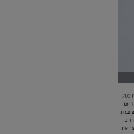
וכנה,
ד עם
שעברתי
 גודל של 40,000 מ"ר. המשרדים,
ש נלהבים לייצר את