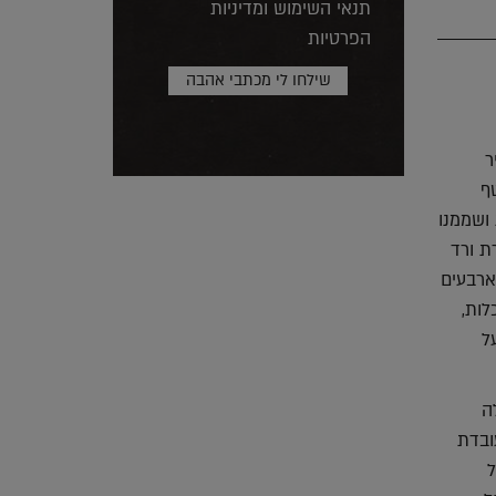
תנאי השימוש ומדיניות
הפרטיות
ר
ף
 ושממנו
ת ורד
ארבעים
לות,
ל
ה
ובדת
ל