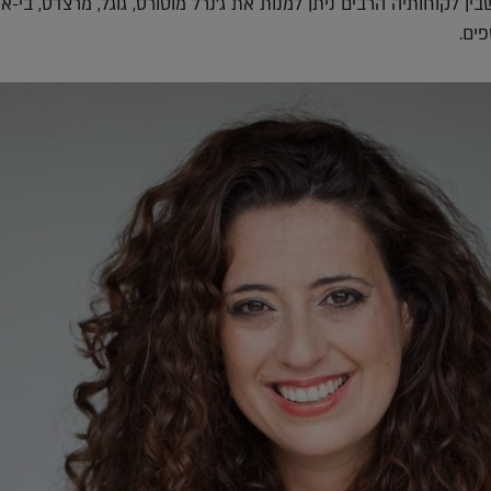
ין לקוחותיה הרבים ניתן למנות את ג'נרל מוטורס, גוגל, מרצדס, בי-או
פים.