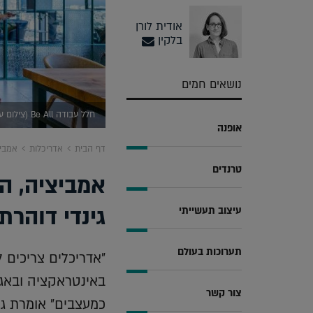
אודית לורן
בלקין
נושאים חמים
חלל עבודה Be All (צילום עוזי פורת)
אופנה
דף הבית
אדריכלות
אמביצ
טרנדים
אמביציה, הע
גינדי דוהרת
עיצוב תעשייתי
תערוכות בעולם
"אדריכלים צריכים 
באינטראקציה ובאג
צור קשר
כמעצבים" אומרת גינ