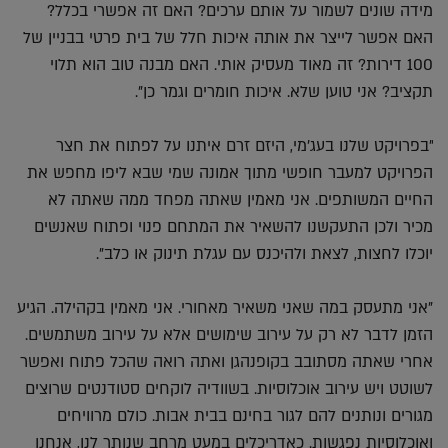
מידה שונים לשמור על אותם ערכים? האם זה אפשרי בכלל?
האם אפשר לייצר את אותה איכות חלל של בית פרטי בבניין של
100 דירות? זה מאוד מעסיק אותי. האם מבנה טוב הוא תלוי
תקציב? אני טוען שלא. איכות חומרים וגמר כן".
"בפרויקט שלנו בעג'מי, היזם זרם איתנו על לפתוח את חצר
הפרויקט למעבר חופשי מתוך אמונה שמי שבא ליפו מחפש את
החיים המשותפים. אני מאמין שאתה מפחד ממה שאתה לא
מכיר ולכן התעקשנו להשאיר את המתחם פנוי ופתוח שאנשים
יוכלו לחצות, לצאת ולהיכנס עם עגלת תינוק או כלב".
"אני מתעסק במה שאני משאיר מאחורי. אני מאמין בקהילה. הגיע
הזמן לדבר לא רק על עירוב שימושים אלא על עירוב משתמשים.
אחרי שאתה מסתובב בקופנהגן ואתה רואה שהכל פתוח ואפשר
לשוטט ויש עירוב אוכלוסיות. בשוודיה לוקחים סטודנטים שרוצים
מגורים ונותנים להם לגור בחינם בבית אבות. כולם מרוויחים
ואוכלוסיות נפגשות. כאדריכלים במעט מרחב שנותר לנו, אנחנו