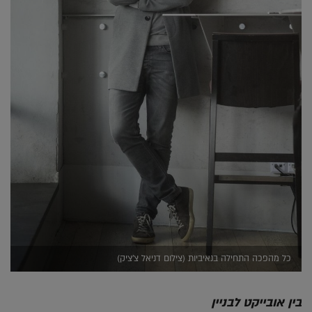
כל מהפכה התחילה בנאיביות (צילום דניאל צ’ציק)
בין אובייקט לבניין