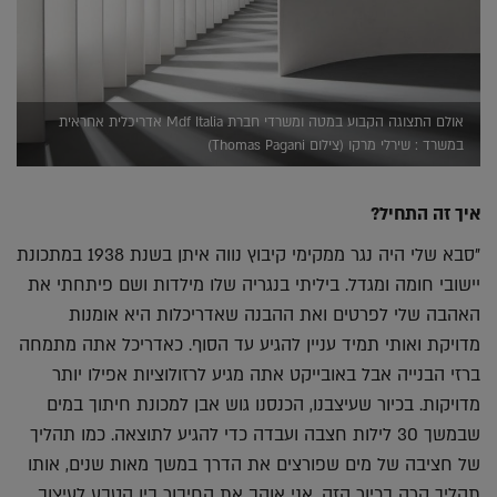
אולם התצוגה הקבוע במטה ומשרדי חברת Mdf Italia אדריכלית אחראית
במשרד : שירלי מרקו (צילום Thomas Pagani)
איך זה התחיל?
"סבא שלי היה נגר ממקימי קיבוץ נווה איתן בשנת 1938 במתכונת
יישובי חומה ומגדל. ביליתי בנגריה שלו מילדות ושם פיתחתי את
האהבה שלי לפרטים ואת ההבנה שאדריכלות היא אומנות
מדויקת ואותי תמיד עניין להגיע עד הסוף. כאדריכל אתה מתמחה
ברזי הבנייה אבל באובייקט אתה מגיע לרזולוציות אפילו יותר
מדויקות. בכיור שעיצבנו, הכנסנו גוש אבן למכונת חיתוך במים
שבמשך 30 לילות חצבה ועבדה כדי להגיע לתוצאה. כמו תהליך
של חציבה של מים שפורצים את הדרך במשך מאות שנים, אותו
תהליך קרה בכיור הזה, אני אוהב את החיבור בין הטבע לעיצוב.