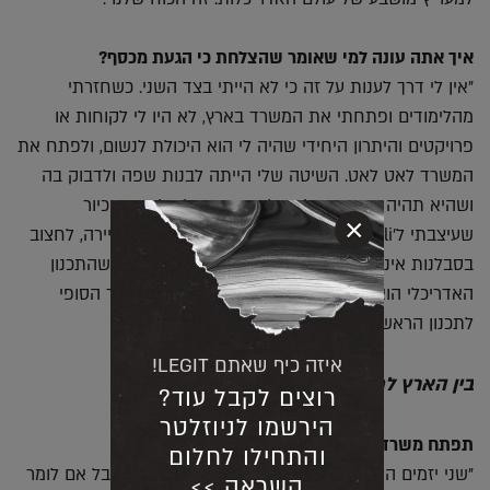
איך אתה עונה למי שאומר שהצלחת כי הגעת מכסף?
"אין לי דרך לענות על זה כי לא הייתי בצד השני. כשחזרתי
מהלימודים ופתחתי את המשרד בארץ, לא היו לי לקוחות או
פרויקטים והיתרון היחידי שהיה לי הוא היכולת לנשום, ולפתח את
המשרד לאט לאט. השיטה שלי הייתה לבנות שפה ולדבוק בה
ושהיא תהיה שזורה בכל מהלכי התכנון ולא לוותר. הכיור
×
שעיצבתי ל'Vaselli' הוא ביטוי אמיתי ל- 21 שנות קריירה, לחצוב
בסבלנות אינסוף מול הרשויות, מול הלקוחות ולהבין שהתכנון
האדריכלי הוא קרב אמיתי בין כמה קרוב יהיה המוצר הסופי
לתכנון הראשוני, על זה אסור לוותר".
איזה כיף שאתם LEGIT!
בין הארץ לחו"ל
רוצים לקבל עוד?
הירשמו לניוזלטר
תפתח משרד בחו"ל?
והתחילו לחלום
"שני יזמים הציעו לי לפתוח משרד בברלין ובלונדון אבל אם לומר
השראה >>