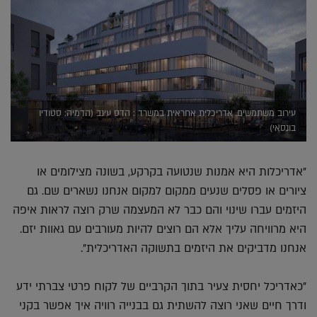
עירוב משתמשים. אדריכלית אחראית במשרד : הדס עינב (הדמיה: סטודיו
בונסאי)
"אדריכלות היא אמנות שנטועה בקרקע, בשונה מצילומים או
ציורים או פסלים שנעים ממקום למקום אנחנו נשארים שם. גם
היזמים עברו שינוי והם כבר לא המעצמה שרק רוצה לראות איפה
היא מרוויחה עליך אלא הם רוצים להיות מעורבים עם גאוות יזם.
אנחנו מדביקים את היזמים בתשוקה האדריכלית".
"כאדריכל יחסית צעיר בתוך הקרביים של לקוח פרטי צברתי ידע
ודרך חיים שאני רוצה להשתית גם בבנייה רוויה איך אפשר בקני