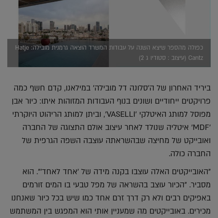
כפולה מהספר שיצא השנה על עבודות המשרד הוצאה גרמנית מובילה: Hatje
Cantz (עיצוב : סטודיו ג 2)
ביריד האחרון של ה'סלונה דל מובילה' במילאנו, קדם חשף כמה
פרויקטים ייחודיים ושונים בנוף העבודות המזוהות איתו: כיור אבן
מפוסל למותג האיטלקי 'VASELLI', וביתן למותג הריהוט היוקרתי
'MDF' איטליה שנולד לאחר עיצוב אולם התצוגה של החברה
ואובייקט של מחיצה שבהשראתה עוצבה השפה הגרפית של
החברה כולה.
"האובייקטים האלה עוצבו בקנה מידה של 'אחד לאחד'". הוא
מסביר. "הכיור עוצב בהשראה של מפל טבעי בו המים זורמים
באפיקים רבים ולא רק דרך זרם אחד כמו שיש בכל כיור שאנחנו
מכירים. באובייקטים מה שמעניין אותי הוא המפגש בין המשתמש