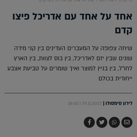
דף הבית
אדריכלות
אחד על אחד עם אדריכל פיצו קדם
אחד על אחד עם אדריכל פיצו
קדם
שיחה צפופה על המעברים העדינים בין קני מידה
שונים שבין יזם לאדריכל, בין בוס לצוות, בין הארץ
לחו"ל, בין בניין למוצר ואיך שומרים על טביעת אצבע
ייחודית בכולם
לירון סימסולו
|
29.11.2022 | 18:40
שלח
שתף
צייץ
שתף
בדואר
ב-
ב-
ב-
אלקטרוני
Whatsapp
Twitter
Facebook