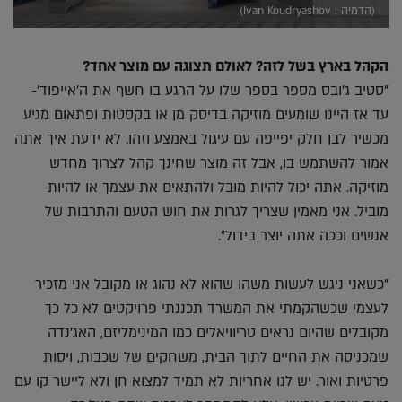
(הדמיה : Ivan Koudryashov)
הקהל בארץ בשל לזה? לאולם תצוגה עם מוצר אחד?
"סטיב ג'ובס מספר בספר שלו על הרגע בו חשף את ה'אייפוד'-
עד אז היינו שומעים מוזיקה בדיסק מן או בקסטות ופתאום מגיע
מכשיר לבן חלק יפייפה עם עיגול באמצע וזהו. לא ידעת איך אתה
אמור להשתמש בו, אבל זה מוצר שחינך קהל לצרוך מחדש
מוזיקה. אתה יכול להיות מובל ולהתאים את עצמך או להיות
מוביל. אני מאמין שצריך לגרות את חוש הטעם והתרבות של
אנשים וככה אתה יוצר בידול".
"כשאני ניגש לעשות משהו שהוא לא נהוג או מקובל אני מזכיר
לעצמי שכשהקמתי את המשרד תכננתי פרויקטים לא כל כך
מקובלים שהיום נראים טריוויאלים כמו המינימליזם, האג'נדה
שמכניסה את החיים לתוך הבית, משחקים של שכבות, ויסות
פרטיות ואור. יש לנו אחריות לא תמיד למצוא חן ולא ליישר קו עם