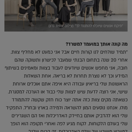
"תיקח אנשים שיוכלו להתנגד לך" (צילום עמית גרון)
מה קונה אותך במועמד למשרד?
"תמיד שולחים לנו קורות חיים אבל אני כמעט לא מחליף צוות.
אחרי 20 שנה בתחום הבנתי שמעבר לכישרון ותשוקה שהם
חובה, אני מחפש אנשים שיודעים לעבוד בצוות ומאמינים בשיתוף
המידע וכך לא נוצרת תחרות לא בריאה. אחת השאלות
הראשונות שלי בריאיון עבודה היא איפה אתם אוכלים ארוחת
שישי, אני רוצה לדעת שיש לצוות שלי כבוד או הערכה למסגרת.
כשאתה מקים צוות כזה אתה יוצר כוח חזק שקשה להתמודד
מולו. אנחנו נוסעים המון להשראה ולמידה בארץ ובחו"ל. התפקיד
שלי הוא להדביק אותם בחיידק האדריכלות ואז הם השגרירים
שלי בעולם הלקוחות. לקוח מגיע לפה ואחרי תקופה הוא הופך
למעריץ מושבע של עולם האדריכלות. זה הכוח שלנו".