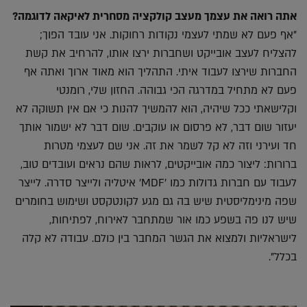
אתה רואה את עצמך מעצב קולקציה מסחרית לאיקאה לדוגמה?
"אף פעם לא שמתי לעצמי נקודות רחוקות. אני עובד הפוך;
להצליח לעצב אובייקט ושחברות ירצו אותו, להרחיב את קשת
החברות שירצו לעבוד איתי. התהליך הוא מאוד ארוך ואתה אף
פעם לא מתחיל במדרגה הכי גבוהה. החזון שלי, רומנטי
וקלישאתי ככל שיהיה, הוא להמשיך להנות כי אם אין תשוקה לא
יעזור שום דבר, לא פרסום או עוקבים. שום דבר לא ישמור אותך
חד ועירני וזה לא קל לשמר את זה. אני שם לעצמי מטרות
ברורות: ליצור כמה אובייקטים, לראות שהם נראים ועובדים טוב,
לעבוד עם חברות גדולות כמו 'MDF' איטליה ולייצר סדרה. לייצר
שפה מינימליסטית שיש בה גם מגע לקונטקסט ושימוש בחומרים
שיש לנו פה בשפע כמו אור שמתחבר לאירוח, לפתיחות,
לישראליות ולמצוא את הגשר המחבר בין כולם. עבודה לא קלה
בכלל".