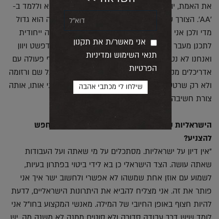
את האמת, יותר קוסמת לי הצעה מלפני שנתיים לבוא וללמד ב-
'AA'. הצורך שלי להחזיק בעט והפחד מאיבוד שליטה הוא גדול
מדי ולכן אני לא חושב שאפתח משרד בחו"ל. זו חוויה ייחודית
אני מאשר/ת את תקנון
לתכנן מעבר לים, פתאום אנחנו מגיעים לברלין או בודפשט ויוון
תנאי השימוש ומדיניות
ואנחנו לא נטועים בקונטקסט. אנחנו נהנים גם לשתף פעולה עם
הפרטיות
אדריכלים מקומיים, ומחפשים כזה שיהיה מעולה, בעל שם ורזומה
ולא רק שרטט. כזה שעל פניו לא יצטרך אותי ולא אני אותו, אותה
צורת חשיבה כמו מה שאני עושה עם הצוות שלי".
הישראליות של המשרד נוכחת? או שאתה דווקא מחפש
להצניע?
"אין דיון על ישראליות. מסתכלים על מי שאתה ועל העבודות
שאתה עושה. הצד הישראלי כן בא לידי ביטוי בפתרון בעיות,
לשמוע עם אוזן אחת שמשהו לא אפשרי ולחשוב ישר איך אני
פותר את זה. אני מצליח להביא את היתרונות הישראליים, לדעת
להיות חצוף באופן החיובי של המילה. מאנשי המקצוע בחו"ל אני
לומד שיש דרך עבודה סדורה ולא סוטים ממנה לא משנה מה, יש