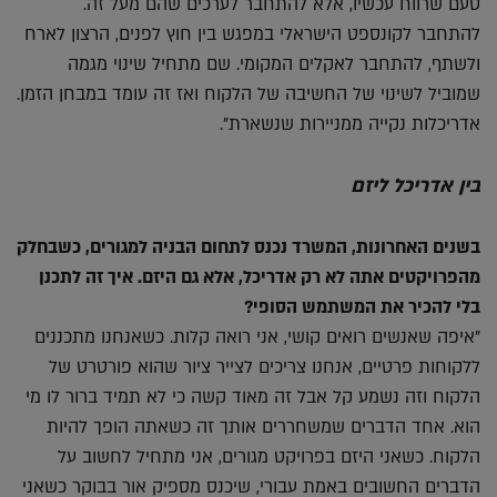
טעם שרווח עכשיו, אלא להתחבר לערכים שהם מעל זה.
להתחבר לקונספט הישראלי במפגש בין חוץ לפנים, הרצון לארח
ולשתף, להתחבר לאקלים המקומי. שם מתחיל שינוי מגמה
שמוביל לשינוי של החשיבה של הלקוח ואז זה עומד במבחן הזמן.
אדריכלות נקייה ממניירות שנשארת".
בין אדריכל ליזם
בשנים האחרונות, המשרד נכנס לתחום הבניה למגורים, כשבחלק
מהפרויקטים אתה לא רק אדריכל, אלא גם היזם. איך זה לתכנן
בלי להכיר את המשתמש הסופי?
"איפה שאנשים רואים קושי, אני רואה קלות. כשאנחנו מתכננים
ללקוחות פרטיים, אנחנו צריכים לצייר ציור שהוא פורטרט של
הלקוח וזה נשמע קל אבל זה מאוד קשה כי לא תמיד ברור לו מי
הוא. אחד הדברים שמשחררים אותך זה כשאתה הופך להיות
הלקוח. כשאני היזם בפרויקט מגורים, אני מתחיל לחשוב על
הדברים החשובים באמת עבורי, שיכנס מספיק אור בבוקר כשאני